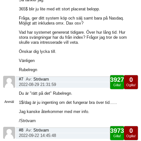
365$ blir ju lite med ett stort placerat belopp.
Fråga, ger ditt system köp och sälj samt bara på Nasdaq.
Möjligt att inkludera omx. Dax osv?
Vad har systemet genererat tidigare. Över hur lång tid. Hur
stora svängningar har du från index? Frågor jag tror de som
skulle vara intresserade vill veta.
Önskar dig lycka till.
Vänligen
Rubelregn
3927
0
#7
Av:
Strövarn
2022-08-29 21:31:59
Gilla!
Ogilla!
Visa
Du är "rätt på det" Rubelregn.
sida
Anmäl
1$/dag är ju ingenting om det fungerar bra över tid......
Jag kanske återkommer med mer info.
/Strövarn
3973
0
#8
Av:
Strövarn
2022-09-22 14:45:48
Gilla!
Ogilla!