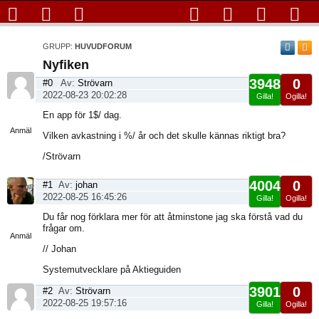
GRUPP:
HUVUDFORUM
Nyfiken
3948
0
#0
Av:
Strövarn
2022-08-23 20:02:28
Gilla!
Ogilla!
Visa
En app för 1$/ dag.
sida
Anmäl
Vilken avkastning i %/ år och det skulle kännas riktigt bra?
/Strövarn
4004
0
#1
Av:
johan
2022-08-25 16:45:26
Gilla!
Ogilla!
Visa
Du får nog förklara mer för att åtminstone jag ska förstå vad du
sida
frågar om.
Anmäl
// Johan
Systemutvecklare på Aktieguiden
3901
0
#2
Av:
Strövarn
2022-08-25 19:57:16
Gilla!
Ogilla!