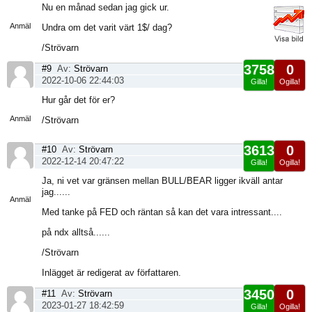
Visa
Nu en månad sedan jag gick ur.
sida
Anmäl
Undra om det varit värt 1$/ dag?
/Strövarn
3758
0
#9
Av:
Strövarn
2022-10-06 22:44:03
Gilla!
Ogilla!
Visa
Hur går det för er?
sida
Anmäl
/Strövarn
3613
0
#10
Av:
Strövarn
2022-12-14 20:47:22
Gilla!
Ogilla!
Visa
Ja, ni vet var gränsen mellan BULL/BEAR ligger ikväll antar
sida
jag......
Anmäl
Med tanke på FED och räntan så kan det vara intressant....
på ndx alltså......
/Strövarn
Inlägget är redigerat av författaren.
3450
0
#11
Av:
Strövarn
2023-01-27 18:42:59
Gilla!
Ogilla!