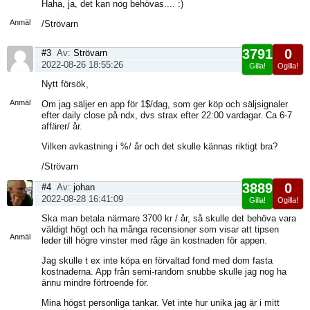
Visa
Haha, ja, det kan nog behövas.... :)
sida
Anmäl
/Strövarn
3791
0
#3
Av:
Strövarn
2022-08-26 18:55:26
Gilla!
Ogilla!
Visa
Nytt försök,
sida
Anmäl
Om jag säljer en app för 1$/dag, som ger köp och säljsignaler
efter daily close på ndx, dvs strax efter 22:00 vardagar. Ca 6-7
affärer/ år.
Vilken avkastning i %/ år och det skulle kännas riktigt bra?
/Strövarn
3889
0
#4
Av:
johan
2022-08-28 16:41:09
Gilla!
Ogilla!
Visa
Ska man betala närmare 3700 kr / år, så skulle det behöva vara
sida
väldigt högt och ha många recensioner som visar att tipsen
Anmäl
leder till högre vinster med råge än kostnaden för appen.
Jag skulle t ex inte köpa en förvaltad fond med dom fasta
kostnaderna. App från semi-random snubbe skulle jag nog ha
ännu mindre förtroende för.
Mina högst personliga tankar. Vet inte hur unika jag är i mitt