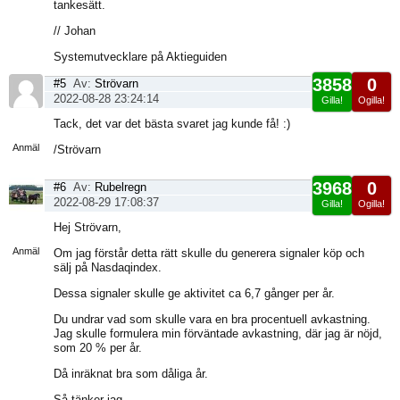
tankesätt.
// Johan
Systemutvecklare på Aktieguiden
3858
0
#5
Av:
Strövarn
2022-08-28 23:24:14
Gilla!
Ogilla!
Visa
Tack, det var det bästa svaret jag kunde få! :)
sida
Anmäl
/Strövarn
3968
0
#6
Av:
Rubelregn
2022-08-29 17:08:37
Gilla!
Ogilla!
Visa
Hej Strövarn,
sida
Anmäl
Om jag förstår detta rätt skulle du generera signaler köp och
sälj på Nasdaqindex.
Dessa signaler skulle ge aktivitet ca 6,7 gånger per år.
Du undrar vad som skulle vara en bra procentuell avkastning.
Jag skulle formulera min förväntade avkastning, där jag är nöjd,
som 20 % per år.
Då inräknat bra som dåliga år.
Så tänker jag.