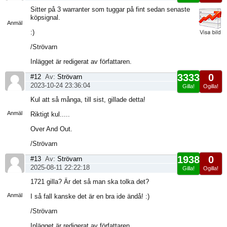
Visa
Sitter på 3 warranter som tuggar på fint sedan senaste
sida
köpsignal.
Anmäl
:)
/Strövarn
Inlägget är redigerat av författaren.
3333
0
#12
Av:
Strövarn
2023-10-24 23:36:04
Gilla!
Ogilla!
Visa
Kul att så många, till sist, gillade detta!
sida
Anmäl
Riktigt kul.....
Over And Out.
/Strövarn
1938
0
#13
Av:
Strövarn
2025-08-11 22:22:18
Gilla!
Ogilla!
Visa
1721 gilla? Är det så man ska tolka det?
sida
Anmäl
I så fall kanske det är en bra ide ändå! :)
/Strövarn
Inlägget är redigerat av författaren.