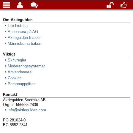
Om Aktieguiden
Lite historia
Annonsera på AG
Aktieguiden Insider
Människorna bakom
Viktigt
Skrivregler
Modereringssystemet
Användaravtal
Cookies
Personuppgifter
Kontakt
Aktieguiden Svenska AB
Org.nr: 556585-2836
info@aktieguiden.com
PG 281024-0
BG 5552-2841