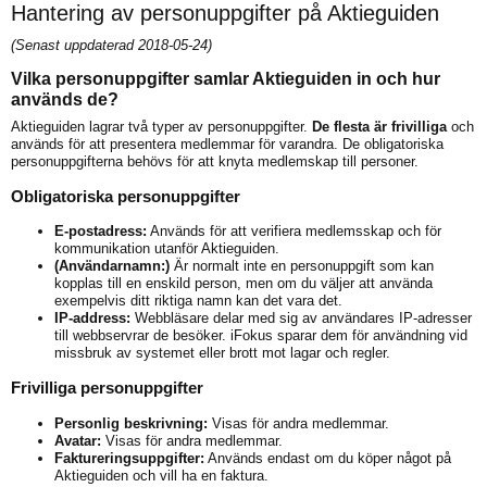
Hantering av personuppgifter på Aktieguiden
(Senast uppdaterad 2018-05-24)
Vilka personuppgifter samlar Aktieguiden in och hur
används de?
Aktieguiden lagrar två typer av personuppgifter.
De flesta är frivilliga
och
används för att presentera medlemmar för varandra. De obligatoriska
personuppgifterna behövs för att knyta medlemskap till personer.
Obligatoriska personuppgifter
E-postadress:
Används för att verifiera medlemsskap och för
kommunikation utanför Aktieguiden.
(Användarnamn:)
Är normalt inte en personuppgift som kan
kopplas till en enskild person, men om du väljer att använda
exempelvis ditt riktiga namn kan det vara det.
IP-address:
Webbläsare delar med sig av användares IP-adresser
till webbservrar de besöker. iFokus sparar dem för användning vid
missbruk av systemet eller brott mot lagar och regler.
Frivilliga personuppgifter
Personlig beskrivning:
Visas för andra medlemmar.
Avatar:
Visas för andra medlemmar.
Faktureringsuppgifter:
Används endast om du köper något på
Aktieguiden och vill ha en faktura.