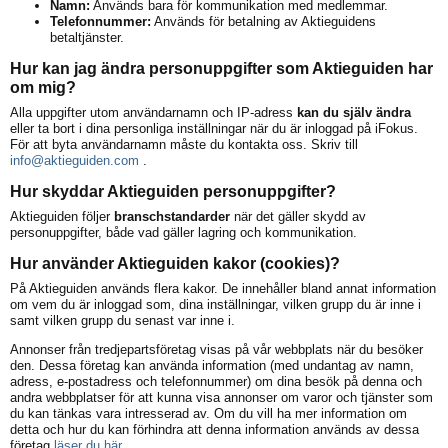
Namn:
Används bara för kommunikation med medlemmar.
Telefonnummer:
Används för betalning av Aktieguidens
betaltjänster.
Hur kan jag ändra personuppgifter som Aktieguiden har
om mig?
Alla uppgifter utom användarnamn och IP-adress
kan du själv ändra
eller ta bort i dina personliga inställningar när du är inloggad på iFokus.
För att byta användarnamn måste du kontakta oss. Skriv till
info@aktieguiden.com
.
Hur skyddar Aktieguiden personuppgifter?
Aktieguiden följer
branschstandarder
när det gäller skydd av
personuppgifter, både vad gäller lagring och kommunikation.
Hur använder Aktieguiden kakor (cookies)?
På Aktieguiden används flera kakor. De innehåller bland annat information
om vem du är inloggad som, dina inställningar, vilken grupp du är inne i
samt vilken grupp du senast var inne i.
Annonser från tredjepartsföretag visas på vår webbplats när du besöker
den. Dessa företag kan använda information (med undantag av namn,
adress, e-postadress och telefonnummer) om dina besök på denna och
andra webbplatser för att kunna visa annonser om varor och tjänster som
du kan tänkas vara intresserad av. Om du vill ha mer information om
detta och hur du kan förhindra att denna information används av dessa
företag
läser du här
.