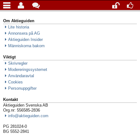
Om Aktieguiden
Lite historia
Annonsera på AG
Aktieguiden Insider
Människorna bakom
Viktigt
Skrivregler
Modereringssystemet
Användaravtal
Cookies
Personuppgifter
Kontakt
Aktieguiden Svenska AB
Org.nr: 556585-2836
info@aktieguiden.com
PG 281024-0
BG 5552-2841