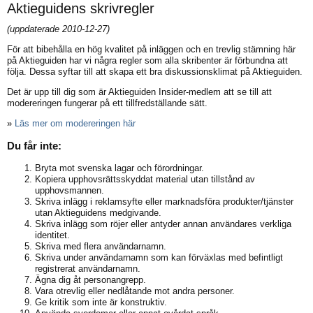
Aktieguidens skrivregler
(uppdaterade 2010-12-27)
För att bibehålla en hög kvalitet på inläggen och en trevlig stämning här
på Aktieguiden har vi några regler som alla skribenter är förbundna att
följa. Dessa syftar till att skapa ett bra diskussionsklimat på Aktieguiden.
Det är upp till dig som är Aktieguiden Insider-medlem att se till att
modereringen fungerar på ett tillfredställande sätt.
»
Läs mer om modereringen här
Du får inte:
Bryta mot svenska lagar och förordningar.
Kopiera upphovsrättsskyddat material utan tillstånd av
upphovsmannen.
Skriva inlägg i reklamsyfte eller marknadsföra produkter/tjänster
utan Aktieguidens medgivande.
Skriva inlägg som röjer eller antyder annan användares verkliga
identitet.
Skriva med flera användarnamn.
Skriva under användarnamn som kan förväxlas med befintligt
registrerat användarnamn.
Ägna dig åt personangrepp.
Vara otrevlig eller nedlåtande mot andra personer.
Ge kritik som inte är konstruktiv.