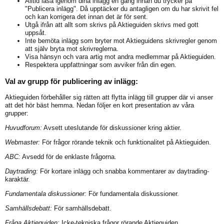
Alltid läsa igenom dina inlägg en gång innan du trycker på
"Publicera inlägg". Då upptäcker du antagligen om du har skrivit fel
och kan korrigera det innan det är för sent.
Utgå ifrån att allt som skrivs på Aktieguiden skrivs med gott
uppsåt.
Inte bemöta inlägg som bryter mot Aktieguidens skrivregler genom
att själv bryta mot skrivreglerna.
Visa hänsyn och vara artig mot andra medlemmar på Aktieguiden.
Respektera uppfattningar som avviker från din egen.
Val av grupp för publicering av inlägg:
Aktieguiden förbehåller sig rätten att flytta inlägg till grupper där vi anser
att det hör bäst hemma. Nedan följer en kort presentation av våra
grupper:
Huvudforum:
Avsett uteslutande för diskussioner kring aktier.
Webmaster:
För frågor rörande teknik och funktionalitet på Aktieguiden.
ABC:
Avsedd för de enklaste frågorna.
Daytrading:
För kortare inlägg och snabba kommentarer av daytrading-
karaktär.
Fundamentala diskussioner:
För fundamentala diskussioner.
Samhällsdebatt:
För samhällsdebatt.
Fråga Aktieguiden:
Icke-tekniska frågor rörande Aktieguiden.