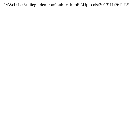
D:\Websites\aktieguiden.com\public_html\..\Uploads\2013\11\76f1729