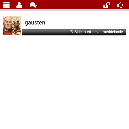
gausten
Skicka ett privat meddelande