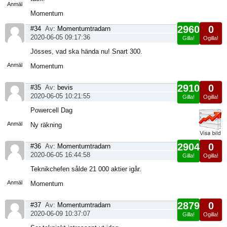
Anmäl
Momentum
2960
0
#34
Av:
Momentumtradarn
2020-06-05 09:17:36
Gilla!
Ogilla!
Visa
Jösses, vad ska hända nu! Snart 300.
sida
Anmäl
Momentum
2910
0
#35
Av:
bevis
2020-06-05 10:21:55
Gilla!
Ogilla!
Visa
Powercell Dag
sida
Anmäl
Ny räkning
2904
0
#36
Av:
Momentumtradarn
2020-06-05 16:44:58
Gilla!
Ogilla!
Visa
Teknikchefen sålde 21 000 aktier igår.
sida
Anmäl
Momentum
2879
0
#37
Av:
Momentumtradarn
2020-06-09 10:37:07
Gilla!
Ogilla!
Visa