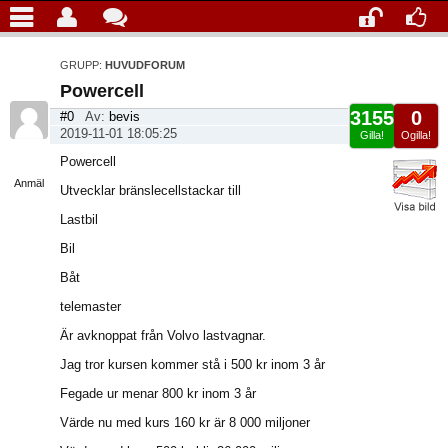
GRUPP:
HUVUDFORUM
Powercell
3155
0
#0
Av:
bevis
2019-11-01 18:05:25
Gilla!
Ogilla!
Visa
Powercell
sida
Anmäl
Utvecklar bränslecellstackar till
Lastbil
Bil
Båt
telemaster
Är avknoppat från Volvo lastvagnar.
Jag tror kursen kommer stå i 500 kr inom 3 år
Fegade ur menar 800 kr inom 3 år
Värde nu med kurs 160 kr är 8 000 miljoner