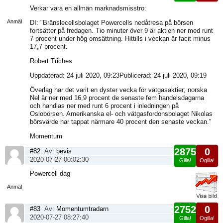
Visa
Verkar vara en allmän marknadsmisstro:
sida
Anmäl
DI: "Bränslecellsbolaget Powercells nedåtresa på börsen
fortsätter på fredagen. Tio minuter över 9 är aktien ner med runt
7 procent under hög omsättning. Hittills i veckan är facit minus
17,7 procent.
Robert Triches
Uppdaterad: 24 juli 2020, 09:23Publicerad: 24 juli 2020, 09:19
Överlag har det varit en dyster vecka för vätgasaktier; norska
Nel är ner med 16,9 procent de senaste fem handelsdagarna
och handlas ner med runt 6 procent i inledningen på
Oslobörsen. Amerikanska el- och vätgasfordonsbolaget Nikolas
börsvärde har tappat närmare 40 procent den senaste veckan."
Momentum
2875
0
#82
Av:
bevis
2020-07-27 00:02:30
Gilla!
Ogilla!
Visa
Powercell dag
sida
Anmäl
2752
0
#83
Av:
Momentumtradarn
2020-07-27 08:27:40
Gilla!
Ogilla!