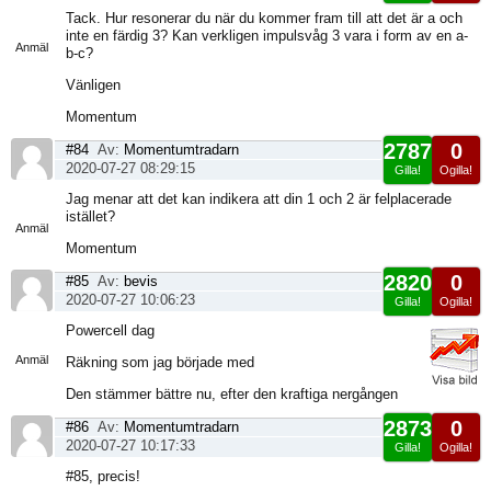
Visa
Tack. Hur resonerar du när du kommer fram till att det är a och
sida
inte en färdig 3? Kan verkligen impulsvåg 3 vara i form av en a-
Anmäl
b-c?
Vänligen
Momentum
2787
0
#84
Av:
Momentumtradarn
2020-07-27 08:29:15
Gilla!
Ogilla!
Visa
Jag menar att det kan indikera att din 1 och 2 är felplacerade
sida
istället?
Anmäl
Momentum
2820
0
#85
Av:
bevis
2020-07-27 10:06:23
Gilla!
Ogilla!
Visa
Powercell dag
sida
Anmäl
Räkning som jag började med
Den stämmer bättre nu, efter den kraftiga nergången
2873
0
#86
Av:
Momentumtradarn
2020-07-27 10:17:33
Gilla!
Ogilla!
Visa
#85, precis!
sida