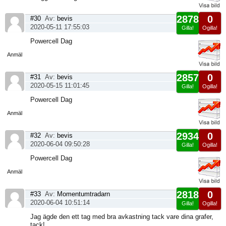
2878
0
#30
Av:
bevis
2020-05-11 17:55:03
Gilla!
Ogilla!
Visa
Powercell Dag
sida
Anmäl
2857
0
#31
Av:
bevis
2020-05-15 11:01:45
Gilla!
Ogilla!
Visa
Powercell Dag
sida
Anmäl
2934
0
#32
Av:
bevis
2020-06-04 09:50:28
Gilla!
Ogilla!
Visa
Powercell Dag
sida
Anmäl
2818
0
#33
Av:
Momentumtradarn
2020-06-04 10:51:14
Gilla!
Ogilla!
Visa
Jag ägde den ett tag med bra avkastning tack vare dina grafer,
sida
tack!