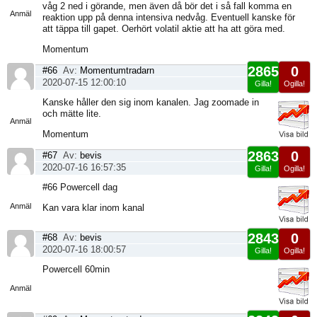
sida
våg 2 ned i görande, men även då bör det i så fall komma en
Anmäl
reaktion upp på denna intensiva nedvåg. Eventuell kanske för
att täppa till gapet. Oerhört volatil aktie att ha att göra med.
Momentum
2865
0
#66
Av:
Momentumtradarn
2020-07-15 12:00:10
Gilla!
Ogilla!
Visa
Kanske håller den sig inom kanalen. Jag zoomade in
sida
och mätte lite.
Anmäl
Momentum
2863
0
#67
Av:
bevis
2020-07-16 16:57:35
Gilla!
Ogilla!
Visa
#66 Powercell dag
sida
Anmäl
Kan vara klar inom kanal
2843
0
#68
Av:
bevis
2020-07-16 18:00:57
Gilla!
Ogilla!
Visa
Powercell 60min
sida
Anmäl