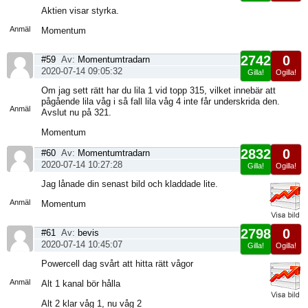
Visa
Aktien visar styrka.
sida
Anmäl
Momentum
2742
0
#59
Av:
Momentumtradarn
2020-07-14 09:05:32
Gilla!
Ogilla!
Visa
Om jag sett rätt har du lila 1 vid topp 315, vilket innebär att
sida
pågående lila våg i så fall lila våg 4 inte får underskrida den.
Anmäl
Avslut nu på 321.
Momentum
2832
0
#60
Av:
Momentumtradarn
2020-07-14 10:27:28
Gilla!
Ogilla!
Visa
Jag lånade din senast bild och kladdade lite.
sida
Anmäl
Momentum
2798
0
#61
Av:
bevis
2020-07-14 10:45:07
Gilla!
Ogilla!
Visa
Powercell dag svårt att hitta rätt vågor
sida
Anmäl
Alt 1 kanal bör hålla
Alt 2 klar våg 1, nu våg 2