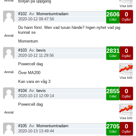
Anmäl
Början på uppgång
2606
0
#102
Av:
Momentumtradarn
2020-10-12 09:47:56
Gilla!
Ogilla!
Visa
Du hann först. Men vad tusan hände? Ingen nyhet vad jag
sida
kunnat se.
Anmäl
Momentum
2831
0
#103
Av:
bevis
2020-10-12 11:29:56
Gilla!
Ogilla!
Visa
Powercell dag
sida
Anmäl
Över MA200
Kan vara en våg 3
2855
0
#104
Av:
bevis
2020-10-13 12:09:14
Gilla!
Ogilla!
Visa
Powercell dag
sida
Anmäl
2705
0
#105
Av:
Momentumtradarn
2020-10-13 13:49:44
Gilla!
Ogilla!