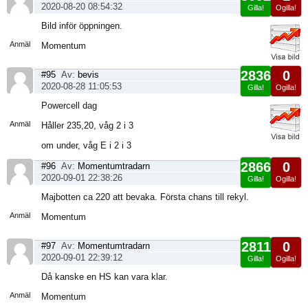
2020-08-20 08:54:32
Gilla!
Ogilla!
Visa
Bild inför öppningen.
sida
Anmäl
Momentum
2836
0
#95
Av:
bevis
2020-08-28 11:05:53
Gilla!
Ogilla!
Visa
Powercell dag
sida
Anmäl
Håller 235,20, våg 2 i 3
om under, våg E i 2 i 3
2866
0
#96
Av:
Momentumtradarn
2020-09-01 22:38:26
Gilla!
Ogilla!
Visa
Majbotten ca 220 att bevaka. Första chans till rekyl.
sida
Anmäl
Momentum
2811
0
#97
Av:
Momentumtradarn
2020-09-01 22:39:12
Gilla!
Ogilla!
Visa
Då kanske en HS kan vara klar.
sida
Anmäl
Momentum