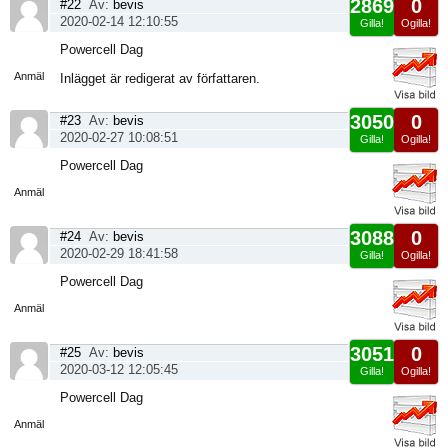
2869
0
#22
Av:
bevis
2020-02-14 12:10:55
Gilla!
Ogilla!
Visa
Powercell Dag
sida
Anmäl
Inlägget är redigerat av författaren.
3050
0
#23
Av:
bevis
2020-02-27 10:08:51
Gilla!
Ogilla!
Visa
Powercell Dag
sida
Anmäl
3088
0
#24
Av:
bevis
2020-02-29 18:41:58
Gilla!
Ogilla!
Visa
Powercell Dag
sida
Anmäl
3051
0
#25
Av:
bevis
2020-03-12 12:05:45
Gilla!
Ogilla!
Visa
Powercell Dag
sida
Anmäl