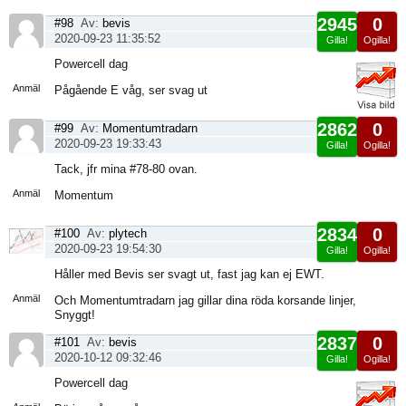
2945
0
#98
Av:
bevis
2020-09-23 11:35:52
Gilla!
Ogilla!
Visa
Powercell dag
sida
Anmäl
Pågående E våg, ser svag ut
2862
0
#99
Av:
Momentumtradarn
2020-09-23 19:33:43
Gilla!
Ogilla!
Visa
Tack, jfr mina #78-80 ovan.
sida
Anmäl
Momentum
2834
0
#100
Av:
plytech
2020-09-23 19:54:30
Gilla!
Ogilla!
Visa
Håller med Bevis ser svagt ut, fast jag kan ej EWT.
sida
Anmäl
Och Momentumtradarn jag gillar dina röda korsande linjer,
Snyggt!
2837
0
#101
Av:
bevis
2020-10-12 09:32:46
Gilla!
Ogilla!
Visa
Powercell dag
sida