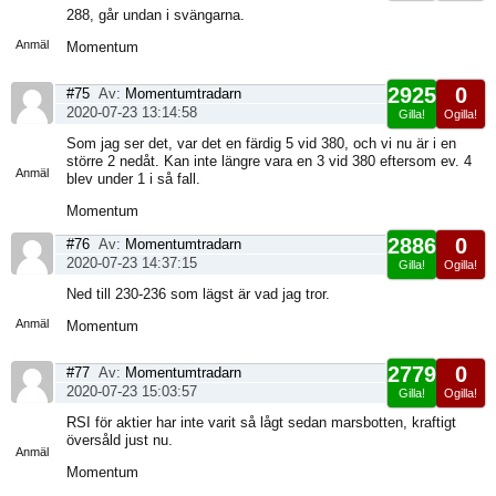
Visa
288, går undan i svängarna.
sida
Anmäl
Momentum
2925
0
#75
Av:
Momentumtradarn
2020-07-23 13:14:58
Gilla!
Ogilla!
Visa
Som jag ser det, var det en färdig 5 vid 380, och vi nu är i en
sida
större 2 nedåt. Kan inte längre vara en 3 vid 380 eftersom ev. 4
Anmäl
blev under 1 i så fall.
Momentum
2886
0
#76
Av:
Momentumtradarn
2020-07-23 14:37:15
Gilla!
Ogilla!
Visa
Ned till 230-236 som lägst är vad jag tror.
sida
Anmäl
Momentum
2779
0
#77
Av:
Momentumtradarn
2020-07-23 15:03:57
Gilla!
Ogilla!
Visa
RSI för aktier har inte varit så lågt sedan marsbotten, kraftigt
sida
översåld just nu.
Anmäl
Momentum