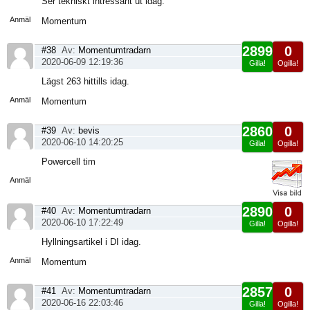
Ser tekniskt intressant ut idag.
sida
Anmäl
Momentum
2899
0
#38
Av:
Momentumtradarn
2020-06-09 12:19:36
Gilla!
Ogilla!
Visa
Lägst 263 hittills idag.
sida
Anmäl
Momentum
2860
0
#39
Av:
bevis
2020-06-10 14:20:25
Gilla!
Ogilla!
Visa
Powercell tim
sida
Anmäl
2890
0
#40
Av:
Momentumtradarn
2020-06-10 17:22:49
Gilla!
Ogilla!
Visa
Hyllningsartikel i DI idag.
sida
Anmäl
Momentum
2857
0
#41
Av:
Momentumtradarn
2020-06-16 22:03:46
Gilla!
Ogilla!