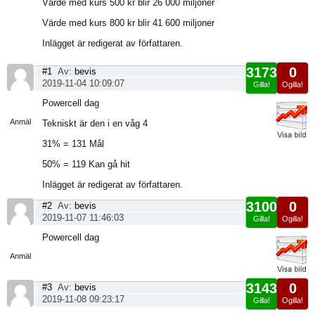
Värde med kurs 500 kr blir 26 000 miljoner
Värde med kurs 800 kr blir 41 600 miljoner
Inlägget är redigerat av författaren.
3173
0
#1
Av:
bevis
2019-11-04 10:09:07
Gilla!
Ogilla!
Visa
Powercell dag
sida
Anmäl
Tekniskt är den i en våg 4
31% = 131 Mål
50% = 119 Kan gå hit
Inlägget är redigerat av författaren.
3100
0
#2
Av:
bevis
2019-11-07 11:46:03
Gilla!
Ogilla!
Visa
Powercell dag
sida
Anmäl
3143
0
#3
Av:
bevis
2019-11-08 09:23:17
Gilla!
Ogilla!