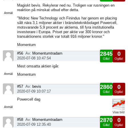
Visa
Magiskt bevis. Rekylerar ned nu. Troligen var rusningen en
sida
reaktion på minskat utbud efter detta.
Anmäl
"Midroc New Technology och Finindus har genom en placing
sålt nära 3,1 miljoner aktier i bränsleteknikbolaget Powercell,
motsvarande 5,9 procent av aktierna, till fyra institutionella
investerare i Europa. Priset per aktie var 300 kronor och
transaktionens storlek var totalt 916 miljoner kronor."
Momentum
2845
0
#56
Av:
Momentumtradarn
2020-07-08 10:47:54
Gilla!
Ogilla!
Visa
Mest omsatta aktien igår.
sida
Anmäl
Momentum
2860
0
#57
Av:
bevis
2020-07-09 10:07:17
Gilla!
Ogilla!
Visa
Powercell dag
sida
Anmäl
2870
0
#58
Av:
Momentumtradarn
2020-07-09 12:35:40
Gilla!
Ogilla!