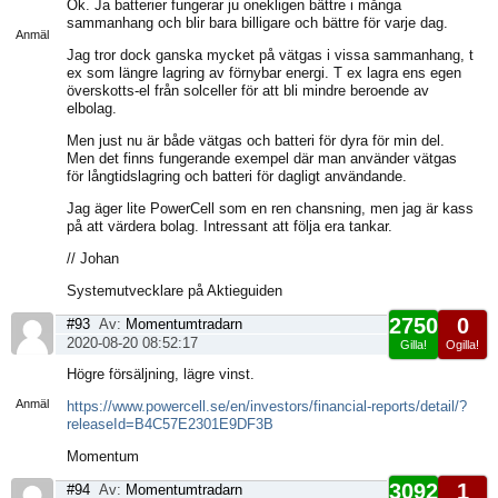
Ok. Ja batterier fungerar ju onekligen bättre i många
sida
sammanhang och blir bara billigare och bättre för varje dag.
Anmäl
Jag tror dock ganska mycket på vätgas i vissa sammanhang, t
ex som längre lagring av förnybar energi. T ex lagra ens egen
överskotts-el från solceller för att bli mindre beroende av
elbolag.
Men just nu är både vätgas och batteri för dyra för min del.
Men det finns fungerande exempel där man använder vätgas
för långtidslagring och batteri för dagligt användande.
Jag äger lite PowerCell som en ren chansning, men jag är kass
på att värdera bolag. Intressant att följa era tankar.
// Johan
Systemutvecklare på Aktieguiden
2750
0
#93
Av:
Momentumtradarn
2020-08-20 08:52:17
Gilla!
Ogilla!
Visa
Högre försäljning, lägre vinst.
sida
Anmäl
https://www.powercell.se/en/investors/financial-reports/detail/?
releaseId=B4C57E2301E9DF3B
Momentum
3092
1
#94
Av:
Momentumtradarn