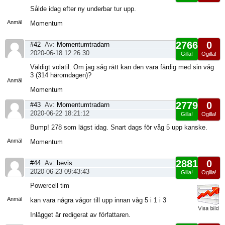
Visa
Sålde idag efter ny underbar tur upp.
sida
Anmäl
Momentum
2766
0
#42
Av:
Momentumtradarn
2020-06-18 12:26:30
Gilla!
Ogilla!
Visa
Väldigt volatil. Om jag såg rätt kan den vara färdig med sin våg
sida
3 (314 häromdagen)?
Anmäl
Momentum
2779
0
#43
Av:
Momentumtradarn
2020-06-22 18:21:12
Gilla!
Ogilla!
Visa
Bump! 278 som lägst idag. Snart dags för våg 5 upp kanske.
sida
Anmäl
Momentum
2881
0
#44
Av:
bevis
2020-06-23 09:43:43
Gilla!
Ogilla!
Visa
Powercell tim
sida
Anmäl
kan vara några vågor till upp innan våg 5 i 1 i 3
Inlägget är redigerat av författaren.