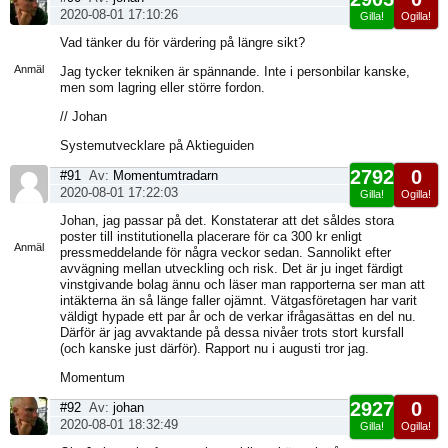
2020-08-01 17:10:26
Gilla!
Ogilla!
Visa
Vad tänker du för värdering på längre sikt?
sida
Anmäl
Jag tycker tekniken är spännande. Inte i personbilar kanske,
men som lagring eller större fordon.
// Johan
Systemutvecklare på Aktieguiden
2792
0
#91
Av:
Momentumtradarn
2020-08-01 17:22:03
Gilla!
Ogilla!
Visa
Johan, jag passar på det. Konstaterar att det såldes stora
sida
poster till institutionella placerare för ca 300 kr enligt
Anmäl
pressmeddelande för några veckor sedan. Sannolikt efter
avvägning mellan utveckling och risk. Det är ju inget färdigt
vinstgivande bolag ännu och läser man rapporterna ser man att
intäkterna än så länge faller ojämnt. Vätgasföretagen har varit
väldigt hypade ett par år och de verkar ifrågasättas en del nu.
Därför är jag avvaktande på dessa nivåer trots stort kursfall
(och kanske just därför). Rapport nu i augusti tror jag.
Momentum
2927
0
#92
Av:
johan
2020-08-01 18:32:49
Gilla!
Ogilla!
Visa