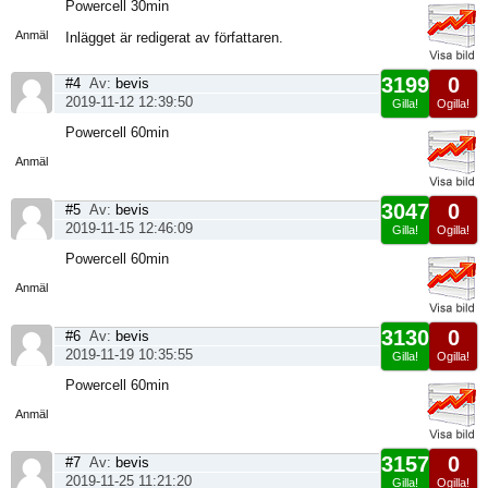
Visa
Powercell 30min
sida
Anmäl
Inlägget är redigerat av författaren.
3199
0
#4
Av:
bevis
2019-11-12 12:39:50
Gilla!
Ogilla!
Visa
Powercell 60min
sida
Anmäl
3047
0
#5
Av:
bevis
2019-11-15 12:46:09
Gilla!
Ogilla!
Visa
Powercell 60min
sida
Anmäl
3130
0
#6
Av:
bevis
2019-11-19 10:35:55
Gilla!
Ogilla!
Visa
Powercell 60min
sida
Anmäl
3157
0
#7
Av:
bevis
2019-11-25 11:21:20
Gilla!
Ogilla!