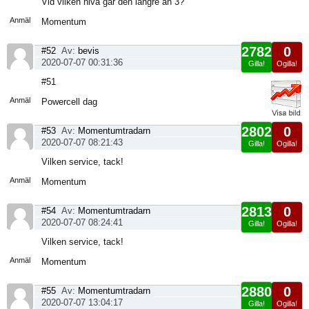
Vid vilken nivå går den längre än 3?
sida
Anmäl
Momentum
2782
0
#52
Av:
bevis
2020-07-07 00:31:36
Gilla!
Ogilla!
Visa
#51
sida
Anmäl
Powercell dag
2802
0
#53
Av:
Momentumtradarn
2020-07-07 08:21:43
Gilla!
Ogilla!
Visa
Vilken service, tack!
sida
Anmäl
Momentum
2813
0
#54
Av:
Momentumtradarn
2020-07-07 08:24:41
Gilla!
Ogilla!
Visa
Vilken service, tack!
sida
Anmäl
Momentum
2880
0
#55
Av:
Momentumtradarn
2020-07-07 13:04:17
Gilla!
Ogilla!