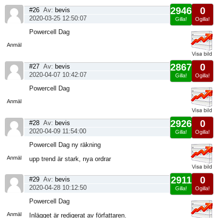
2946
0
#26
Av:
bevis
2020-03-25 12:50:07
Gilla!
Ogilla!
Visa
Powercell Dag
sida
Anmäl
2867
0
#27
Av:
bevis
2020-04-07 10:42:07
Gilla!
Ogilla!
Visa
Powercell Dag
sida
Anmäl
2926
0
#28
Av:
bevis
2020-04-09 11:54:00
Gilla!
Ogilla!
Visa
Powercell Dag ny räkning
sida
Anmäl
upp trend är stark, nya ordrar
2911
0
#29
Av:
bevis
2020-04-28 10:12:50
Gilla!
Ogilla!
Visa
Powercell Dag
sida
Anmäl
Inlägget är redigerat av författaren.