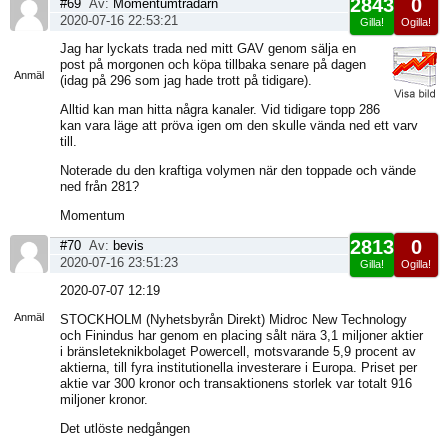
2843
0
#69
Av:
Momentumtradarn
2020-07-16 22:53:21
Gilla!
Ogilla!
Visa
Jag har lyckats trada ned mitt GAV genom sälja en
sida
post på morgonen och köpa tillbaka senare på dagen
Anmäl
(idag på 296 som jag hade trott på tidigare).
Alltid kan man hitta några kanaler. Vid tidigare topp 286
kan vara läge att pröva igen om den skulle vända ned ett varv
till.
Noterade du den kraftiga volymen när den toppade och vände
ned från 281?
Momentum
2813
0
#70
Av:
bevis
2020-07-16 23:51:23
Gilla!
Ogilla!
Visa
2020-07-07 12:19
sida
Anmäl
STOCKHOLM (Nyhetsbyrån Direkt) Midroc New Technology
och Finindus har genom en placing sålt nära 3,1 miljoner aktier
i bränsleteknikbolaget Powercell, motsvarande 5,9 procent av
aktierna, till fyra institutionella investerare i Europa. Priset per
aktie var 300 kronor och transaktionens storlek var totalt 916
miljoner kronor.
Det utlöste nedgången