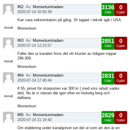
3136
0
#62
Av:
Momentumtradarn
2020-07-14 10:50:39
Gilla!
Ogilla!
Visa
Kan vara sektorrotation på gång. Jfr tappet i teknik igår i USA.
sida
Anmäl
Momentum
2851
0
#63
Av:
Momentumtradarn
2020-07-14 12:23:57
Gilla!
Ogilla!
Visa
Faller den ur kanalen finns det ett kluster av tidigare toppar
sida
296-309.
Anmäl
Momentum
2831
0
#64
Av:
Momentumtradarn
2020-07-14 17:40:44
Gilla!
Ogilla!
Visa
# 55, priset för storposten var 300 kr ( med viss rabatt sades
sida
det). Nu är vi nästan där igen efter en hiskelig berg och
Anmäl
dalbana.
Momentum
2829
0
#65
Av:
Momentumtradarn
2020-07-14 21:19:40
Gilla!
Ogilla!
Visa
Om etablering under kanalgolvet ser det ut som att den är en