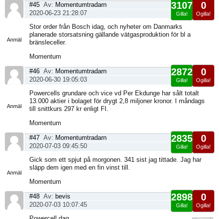
3107
0
#45
Av:
Momentumtradarn
2020-06-23 21:28:07
Gilla!
Ogilla!
Visa
Stor order från Bosch idag, och nyheter om Danmarks
sida
planerade storsatsning gällande vätgasproduktion för bl a
Anmäl
bränsleceller.
Momentum
2872
0
#46
Av:
Momentumtradarn
2020-06-30 19:05:03
Gilla!
Ogilla!
Visa
Powercells grundare och vice vd Per Ekdunge har sålt totalt
sida
13.000 aktier i bolaget för drygt 2,8 miljoner kronor. I måndags
Anmäl
till snittkurs 297 kr enligt FI.
Momentum
2835
0
#47
Av:
Momentumtradarn
2020-07-03 09:45:50
Gilla!
Ogilla!
Visa
Gick som ett spjut på morgonen. 341 sist jag tittade. Jag har
sida
släpp dem igen med en fin vinst till.
Anmäl
Momentum
2898
0
#48
Av:
bevis
2020-07-03 10:07:45
Gilla!
Ogilla!
Visa
Powercell dag