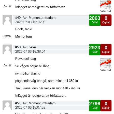
sida
Anmäl
Inlägget är redigerat av författaren.
2863
0
#49
Av:
Momentumtradarn
2020-07-03 10:16:00
Gilla!
Ogilla!
Visa
Coolt, tack!
sida
Anmäl
Momentum
2923
0
#50
Av:
bevis
2020-07-06 15:38:04
Gilla!
Ogilla!
Visa
Powercell dag
sida
Anmäl
5e vågen börjar bli lång
ny möjlig räkning
pågående våg bör gå, som minst till 380 kr
Tak i kanal den här veckan runt 410 - 420 kr
Inlägget är redigerat av författaren.
2796
0
#51
Av:
Momentumtradarn
2020-07-06 18:07:52
Gilla!
Ogilla!
Visa