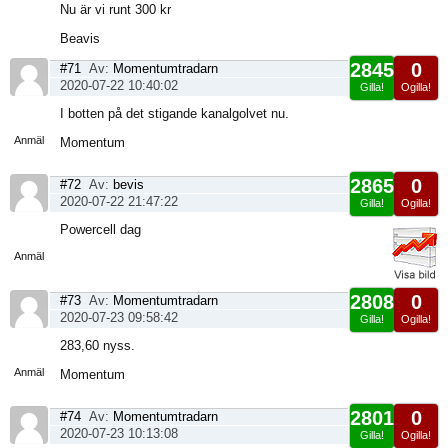
Nu är vi runt 300 kr
Beavis
2845
0
#71
Av:
Momentumtradarn
2020-07-22 10:40:02
Gilla!
Ogilla!
Visa
I botten på det stigande kanalgolvet nu.
sida
Anmäl
Momentum
2865
0
#72
Av:
bevis
2020-07-22 21:47:22
Gilla!
Ogilla!
Visa
Powercell dag
sida
Anmäl
2808
0
#73
Av:
Momentumtradarn
2020-07-23 09:58:42
Gilla!
Ogilla!
Visa
283,60 nyss.
sida
Anmäl
Momentum
2801
0
#74
Av:
Momentumtradarn
2020-07-23 10:13:08
Gilla!
Ogilla!