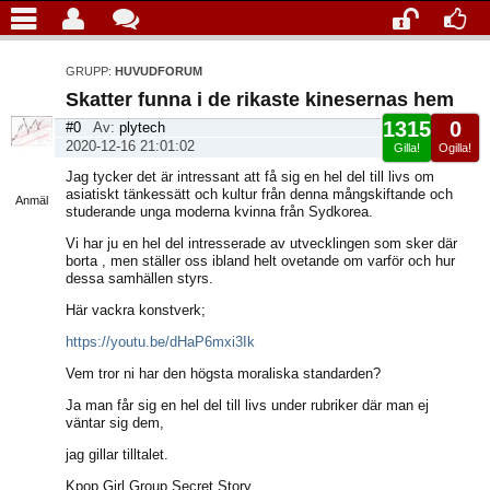
GRUPP:
HUVUDFORUM
Skatter funna i de rikaste kinesernas hem
1315
0
#0
Av:
plytech
2020-12-16 21:01:02
Gilla!
Ogilla!
Visa
Jag tycker det är intressant att få sig en hel del till livs om
sida
asiatiskt tänkessätt och kultur från denna mångskiftande och
Anmäl
studerande unga moderna kvinna från Sydkorea.
Vi har ju en hel del intresserade av utvecklingen som sker där
borta , men ställer oss ibland helt ovetande om varför och hur
dessa samhällen styrs.
Här vackra konstverk;
https://youtu.be/dHaP6mxi3Ik
Vem tror ni har den högsta moraliska standarden?
Ja man får sig en hel del till livs under rubriker där man ej
väntar sig dem,
jag gillar tilltalet.
Kpop Girl Group Secret Story