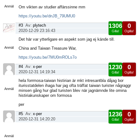
sida
Anmäl
Om vikten av studier affärssinne mm
https://youtu.be/dnJB_79UMU0
1306
0
#3
Av:
plytech
2020-12-29 23:16:43
Gilla!
Ogilla!
Visa
Det här var ytterligare en aspekt som jag ej kände till.
sida
Anmäl
China and Taiwan Treasure War,
https://youtu.be/7MU0mROLs7o
1230
0
#4
Av:
x-per
2020-12-31 14:19:34
Gilla!
Ogilla!
Visa
hela forrmosa-taiwan histirian är mkt intresantbla dåjag bor
sida
iturisstatdelen ihaga har jag ofta träffat taiwan turister någraggr
Anmäl
minsen gång hur glad turisten blev när jagnämnde lite omina
histiriakunskaper om formosa
per
1236
0
#5
Av:
x-per
2020-12-31 14:20:20
Gilla!
Ogilla!
Visa
sida
Anmäl