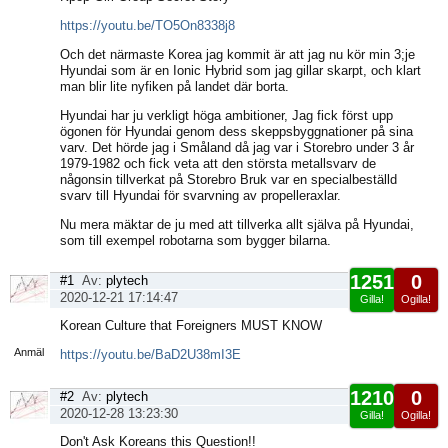
https://youtu.be/TO5On8338j8
Och det närmaste Korea jag kommit är att jag nu kör min 3;je
Hyundai som är en Ionic Hybrid som jag gillar skarpt, och klart
man blir lite nyfiken på landet där borta.
Hyundai har ju verkligt höga ambitioner, Jag fick först upp
ögonen för Hyundai genom dess skeppsbyggnationer på sina
varv. Det hörde jag i Småland då jag var i Storebro under 3 år
1979-1982 och fick veta att den största metallsvarv de
någonsin tillverkat på Storebro Bruk var en specialbeställd
svarv till Hyundai för svarvning av propelleraxlar.
Nu mera mäktar de ju med att tillverka allt själva på Hyundai,
som till exempel robotarna som bygger bilarna.
1251
0
#1
Av:
plytech
2020-12-21 17:14:47
Gilla!
Ogilla!
Visa
Korean Culture that Foreigners MUST KNOW
sida
Anmäl
https://youtu.be/BaD2U38mI3E
1210
0
#2
Av:
plytech
2020-12-28 13:23:30
Gilla!
Ogilla!
Visa
Don't Ask Koreans this Question!!