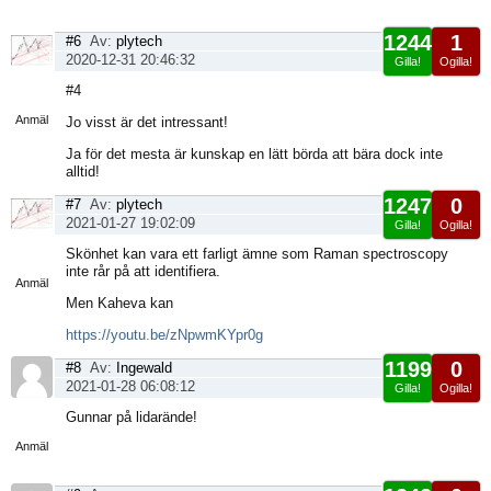
1244
1
#6
Av:
plytech
2020-12-31 20:46:32
Gilla!
Ogilla!
Visa
#4
sida
Anmäl
Jo visst är det intressant!
Ja för det mesta är kunskap en lätt börda att bära dock inte
alltid!
1247
0
#7
Av:
plytech
2021-01-27 19:02:09
Gilla!
Ogilla!
Visa
Skönhet kan vara ett farligt ämne som Raman spectroscopy
sida
inte rår på att identifiera.
Anmäl
Men Kaheva kan
https://youtu.be/zNpwmKYpr0g
1199
0
#8
Av:
Ingewald
2021-01-28 06:08:12
Gilla!
Ogilla!
Visa
Gunnar på lidarände!
sida
Anmäl