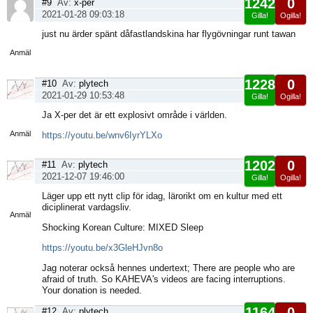
1242
0
#9
Av:
x-per
2021-01-28 09:03:18
Gilla!
Ogilla!
Visa
just nu ärder spänt dåfastlandskina har flygövningar runt tawan
sida
Anmäl
1228
0
#10
Av:
plytech
2021-01-29 10:53:48
Gilla!
Ogilla!
Visa
Ja X-per det är ett explosivt område i världen.
sida
Anmäl
https://youtu.be/wnv6IyrYLXo
1202
0
#11
Av:
plytech
2021-12-07 19:46:00
Gilla!
Ogilla!
Visa
Läger upp ett nytt clip för idag, lärorikt om en kultur med ett
sida
diciplinerat vardagsliv.
Anmäl
Shocking Korean Culture: MIXED Sleep
https://youtu.be/x3GleHJvn8o
Jag noterar också hennes undertext; There are people who are
afraid of truth. So KAHEVA's videos are facing interruptions.
Your donation is needed.
1164
0
#12
Av:
plytech