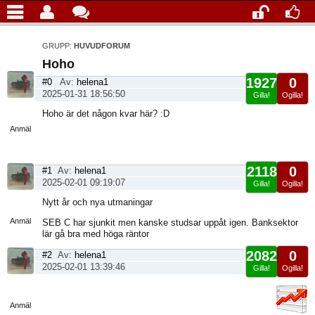
GRUPP:
HUVUDFORUM
Hoho
1927
0
#0
Av:
helena1
2025-01-31 18:56:50
Gilla!
Ogilla!
Visa
Hoho är det någon kvar här? :D
sida
Anmäl
2118
0
#1
Av:
helena1
2025-02-01 09:19:07
Gilla!
Ogilla!
Visa
Nytt år och nya utmaningar
sida
Anmäl
SEB C har sjunkit men kanske studsar uppåt igen. Banksektor
lär gå bra med höga räntor
2082
0
#2
Av:
helena1
2025-02-01 13:39:46
Gilla!
Ogilla!
Visa
sida
Anmäl