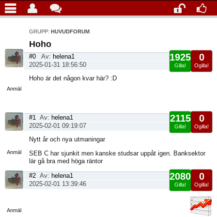
GRUPP:
HUVUDFORUM
Hoho
1925
0
#0
Av:
helena1
2025-01-31 18:56:50
Gilla!
Ogilla!
Visa
Hoho är det någon kvar här? :D
sida
Anmäl
2115
0
#1
Av:
helena1
2025-02-01 09:19:07
Gilla!
Ogilla!
Visa
Nytt år och nya utmaningar
sida
Anmäl
SEB C har sjunkit men kanske studsar uppåt igen. Banksektor
lär gå bra med höga räntor
2080
0
#2
Av:
helena1
2025-02-01 13:39:46
Gilla!
Ogilla!
Visa
sida
Anmäl