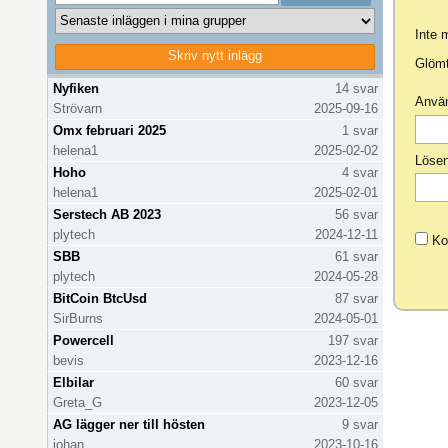
Inte
Skriv nytt inlägg
Uppdaterar inläggslista...
Glömt
Nyfiken
14 svar
Anvä
Strövarn
2025-09-16
Omx februari 2025
1 svar
helena1
2025-02-02
Löse
Hoho
4 svar
helena1
2025-02-01
Serstech AB 2023
56 svar
plytech
2024-12-11
Ko
SBB
61 svar
plytech
2024-05-28
BitCoin BtcUsd
87 svar
SirBurns
2024-05-01
Powercell
197 svar
bevis
2023-12-16
Elbilar
60 svar
Greta_G
2023-12-05
AG lägger ner till hösten
9 svar
johan
2023-10-16