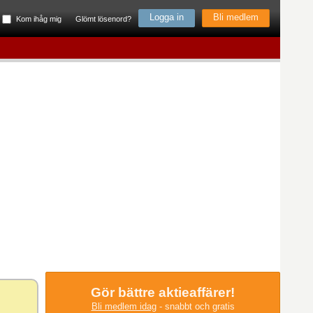
Bli medlem
Kom ihåg mig
Glömt lösenord?
Gör bättre aktieaffärer!
Bli medlem idag
- snabbt och gratis