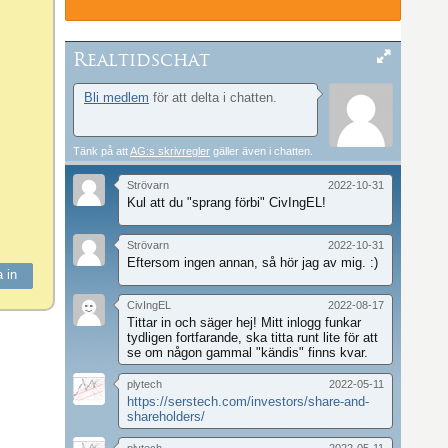
Realtidschat
Bli medlem
för att delta i chatten.
Tänk på att
AG:s skrivregler
gäller även i chatten.
Strövarn
2022-10-31
Kul att du "sprang förbi" CivIngEL!
Strövarn
2022-10-31
Eftersom ingen annan, så hör jag av mig. :)
CivIngEL
2022-08-17
Tittar in och säger hej! Mitt inlogg funkar
tydligen fortfarande, ska titta runt lite för att
se om någon gammal "kändis" finns kvar.
plytech
2022-05-11
https://serstech.com/investors/share-and-
shareholders/