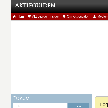
Aktieguiden
Hem
Aktieguiden Insider
Om Aktieguiden
Medlem
Forum
Log