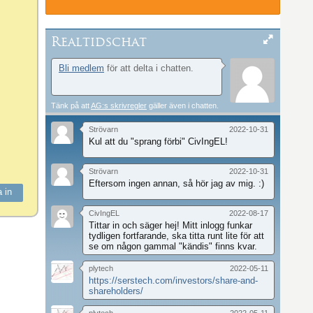
Realtidschat
Bli medlem
för att delta i chatten.
Tänk på att
AG:s skrivregler
gäller även i chatten.
Strövarn
2022-10-31
Kul att du "sprang förbi" CivIngEL!
Strövarn
2022-10-31
Eftersom ingen annan, så hör jag av mig. :)
CivIngEL
2022-08-17
Tittar in och säger hej! Mitt inlogg funkar
tydligen fortfarande, ska titta runt lite för att
se om någon gammal "kändis" finns kvar.
plytech
2022-05-11
https://serstech.com/investors/share-and-
shareholders/