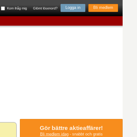
Bli medlem
Kom ihåg mig
Glömt lösenord?
Gör bättre aktieaffärer!
Bli medlem idag
- snabbt och gratis