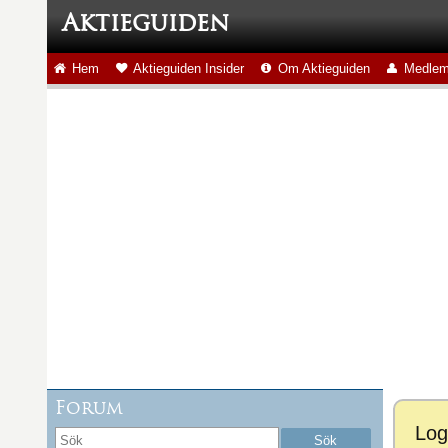
Aktieguiden
Hem
Aktieguiden Insider
Om Aktieguiden
Medlem
Forum
Log