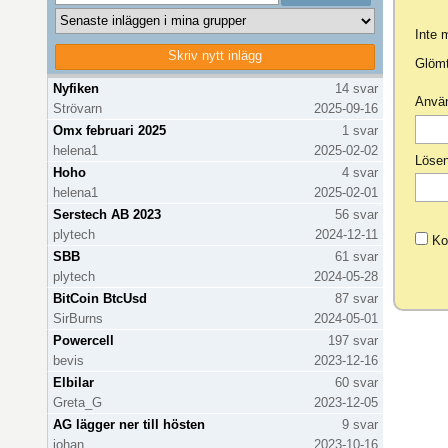
Inte
Skriv nytt inlägg
Uppdaterar inläggslista...
Glömt
Nyfiken
14 svar
Anvä
Strövarn
2025-09-16
Omx februari 2025
1 svar
helena1
2025-02-02
Löse
Hoho
4 svar
helena1
2025-02-01
Serstech AB 2023
56 svar
plytech
2024-12-11
Ko
SBB
61 svar
plytech
2024-05-28
BitCoin BtcUsd
87 svar
SirBurns
2024-05-01
Powercell
197 svar
bevis
2023-12-16
Elbilar
60 svar
Greta_G
2023-12-05
AG lägger ner till hösten
9 svar
johan
2023-10-16