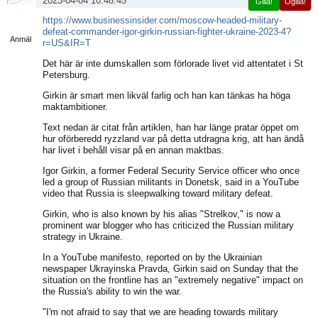
2023-04-04 10:48:45
Gilla!
Ogilla!
Visa
https://www.businessinsider.com/moscow-headed-military-
sida
defeat-commander-igor-girkin-russian-fighter-ukraine-2023-4?
Anmäl
r=US&IR=T
Det här är inte dumskallen som förlorade livet vid attentatet i St
Petersburg.
Girkin är smart men likväl farlig och han kan tänkas ha höga
maktambitioner.
Text nedan är citat från artiklen, han har länge pratar öppet om
hur oförberedd ryzzland var på detta utdragna krig, att han ändå
har livet i behåll visar på en annan maktbas.
Igor Girkin, a former Federal Security Service officer who once
led a group of Russian militants in Donetsk, said in a YouTube
video that Russia is sleepwalking toward military defeat.
Girkin, who is also known by his alias "Strelkov," is now a
prominent war blogger who has criticized the Russian military
strategy in Ukraine.
In a YouTube manifesto, reported on by the Ukrainian
newspaper Ukrayinska Pravda, Girkin said on Sunday that the
situation on the frontline has an "extremely negative" impact on
the Russia's ability to win the war.
"I'm not afraid to say that we are heading towards military