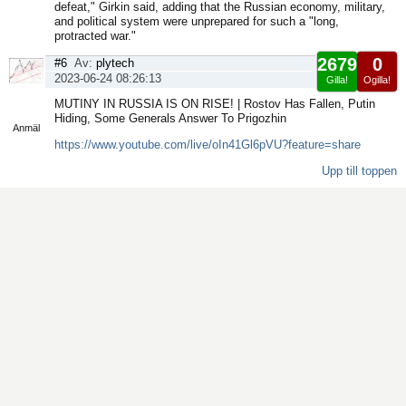
defeat," Girkin said, adding that the Russian economy, military,
and political system were unprepared for such a "long,
protracted war."
2679
0
#6
Av:
plytech
2023-06-24 08:26:13
Gilla!
Ogilla!
Visa
MUTINY IN RUSSIA IS ON RISE! | Rostov Has Fallen, Putin
sida
Hiding, Some Generals Answer To Prigozhin
Anmäl
https://www.youtube.com/live/oIn41Gl6pVU?feature=share
Upp till toppen