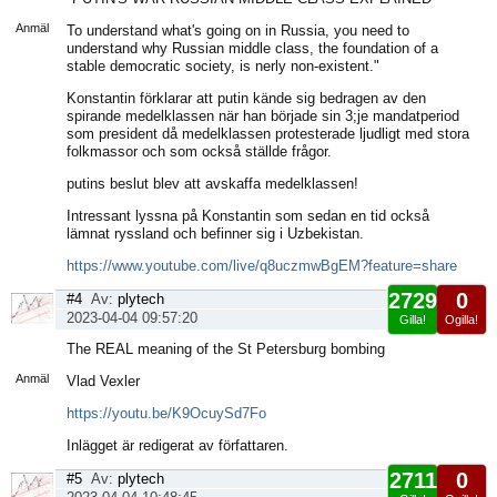
sida
Anmäl
To understand what's going on in Russia, you need to
understand why Russian middle class, the foundation of a
stable democratic society, is nerly non-existent."
Konstantin förklarar att putin kände sig bedragen av den
spirande medelklassen när han började sin 3;je mandatperiod
som president då medelklassen protesterade ljudligt med stora
folkmassor och som också ställde frågor.
putins beslut blev att avskaffa medelklassen!
Intressant lyssna på Konstantin som sedan en tid också
lämnat ryssland och befinner sig i Uzbekistan.
https://www.youtube.com/live/q8uczmwBgEM?feature=share
2729
0
#4
Av:
plytech
2023-04-04 09:57:20
Gilla!
Ogilla!
Visa
The REAL meaning of the St Petersburg bombing
sida
Anmäl
Vlad Vexler
https://youtu.be/K9OcuySd7Fo
Inlägget är redigerat av författaren.
2711
0
#5
Av:
plytech