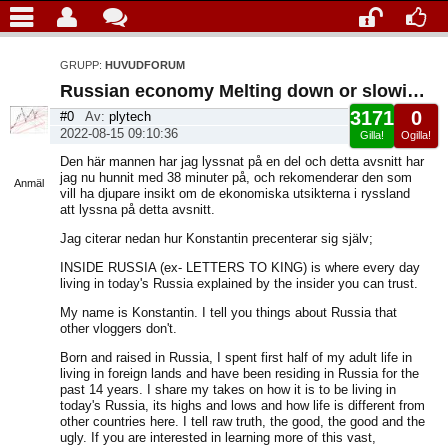
GRUPP:
HUVUDFORUM
Russian economy Melting down or slowing down?
3171
0
#0
Av:
plytech
2022-08-15 09:10:36
Gilla!
Ogilla!
Visa
Den här mannen har jag lyssnat på en del och detta avsnitt har
sida
jag nu hunnit med 38 minuter på, och rekomenderar den som
Anmäl
vill ha djupare insikt om de ekonomiska utsikterna i ryssland
att lyssna på detta avsnitt.
Jag citerar nedan hur Konstantin precenterar sig själv;
INSIDE RUSSIA (ex- LETTERS TO KING) is where every day
living in today's Russia explained by the insider you can trust.
My name is Konstantin. I tell you things about Russia that
other vloggers don't.
Born and raised in Russia, I spent first half of my adult life in
living in foreign lands and have been residing in Russia for the
past 14 years. I share my takes on how it is to be living in
today's Russia, its highs and lows and how life is different from
other countries here. I tell raw truth, the good, the good and the
ugly. If you are interested in learning more of this vast,