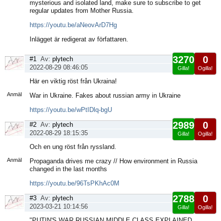
mysterious and isolated land, make sure to subscribe to get
regular updates from Mother Russia.
https://youtu.be/aNeovArD7Hg
Inlägget är redigerat av författaren.
3270
0
#1
Av:
plytech
2022-08-29 08:46:05
Gilla!
Ogilla!
Visa
Här en viktig röst från Ukraina!
sida
Anmäl
War in Ukraine. Fakes about russian army in Ukraine
https://youtu.be/wPtIDlq-bgU
2989
0
#2
Av:
plytech
2022-08-29 18:15:35
Gilla!
Ogilla!
Visa
Och en ung röst från ryssland.
sida
Anmäl
Propaganda drives me crazy // How environment in Russia
changed in the last months
https://youtu.be/96TsPKhAc0M
2788
0
#3
Av:
plytech
2023-03-21 10:14:56
Gilla!
Ogilla!
Visa
"PUTIN'S WAR RUSSIAN MIDDLE CLASS EXPLAINED