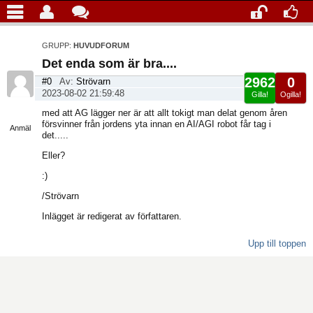
GRUPP:
HUVUDFORUM
Det enda som är bra....
2962
0
#0
Av:
Strövarn
2023-08-02 21:59:48
Gilla!
Ogilla!
Visa
med att AG lägger ner är att allt tokigt man delat genom åren
sida
försvinner från jordens yta innan en AI/AGI robot får tag i
Anmäl
det.....
Eller?
:)
/Strövarn
Inlägget är redigerat av författaren.
Upp till toppen