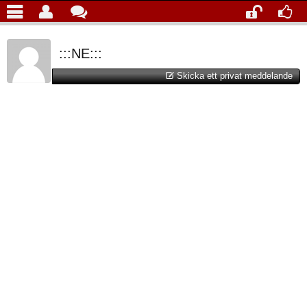
:::NE:::
Skicka ett privat meddelande