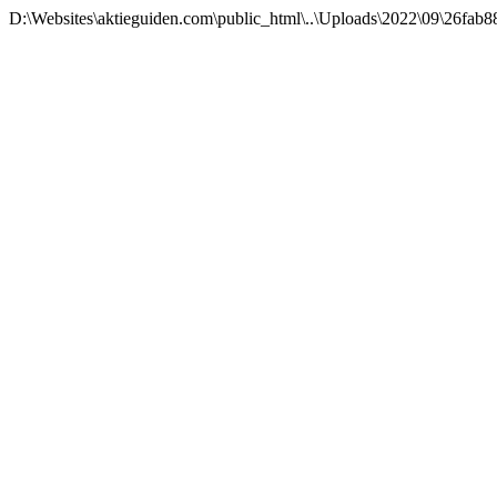
D:\Websites\aktieguiden.com\public_html\..\Uploads\2022\09\26fab8