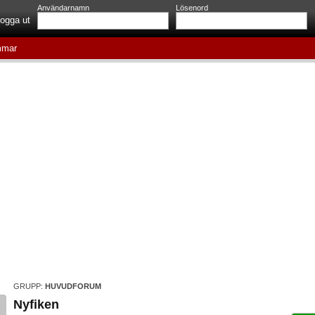
Användarnamn
Lösenord
ogga ut
mar
GRUPP:
HUVUDFORUM
Nyfiken