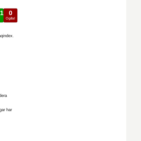
1
0
!
Ogilla!
aqindex.
dera
gar har