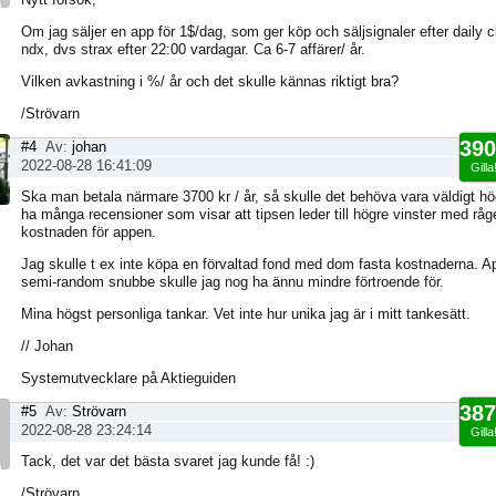
Om jag säljer en app för 1$/dag, som ger köp och säljsignaler efter daily 
ndx, dvs strax efter 22:00 vardagar. Ca 6-7 affärer/ år.
Vilken avkastning i %/ år och det skulle kännas riktigt bra?
/Strövarn
390
#4
Av:
johan
2022-08-28 16:41:09
Gilla
Ska man betala närmare 3700 kr / år, så skulle det behöva vara väldigt hö
ha många recensioner som visar att tipsen leder till högre vinster med råg
kostnaden för appen.
Jag skulle t ex inte köpa en förvaltad fond med dom fasta kostnaderna. A
semi-random snubbe skulle jag nog ha ännu mindre förtroende för.
Mina högst personliga tankar. Vet inte hur unika jag är i mitt tankesätt.
// Johan
Systemutvecklare på Aktieguiden
387
#5
Av:
Strövarn
2022-08-28 23:24:14
Gilla
Tack, det var det bästa svaret jag kunde få! :)
/Strövarn