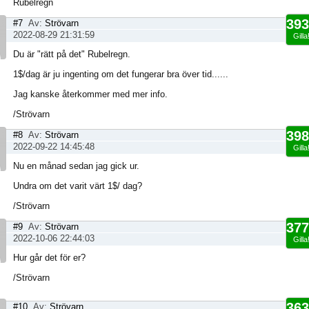
Rubelregn
393
#7
Av:
Strövarn
2022-08-29 21:31:59
Gilla
Du är "rätt på det" Rubelregn.
1$/dag är ju ingenting om det fungerar bra över tid......
Jag kanske återkommer med mer info.
/Strövarn
398
#8
Av:
Strövarn
2022-09-22 14:45:48
Gilla
Nu en månad sedan jag gick ur.
Undra om det varit värt 1$/ dag?
/Strövarn
377
#9
Av:
Strövarn
2022-10-06 22:44:03
Gilla
Hur går det för er?
/Strövarn
363
#10
Av:
Strövarn