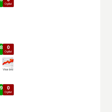
!
Ogilla!
8
0
!
Ogilla!
9
0
!
Ogilla!