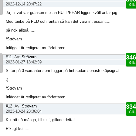
2022-12-14 20:47:22
Gilla
Ja, ni vet var gränsen mellan BULL/BEAR ligger ikväll antar jag......
Med tanke på FED och räntan så kan det vara intressant....
på ndx alltså......
/Strövarn
Inlägget är redigerat av författaren.
346
#11
Av:
Strövarn
2023-01-27 18:42:59
Gilla
Sitter på 3 warranter som tuggar på fint sedan senaste köpsignal.
:)
/Strövarn
Inlägget är redigerat av författaren.
334
#12
Av:
Strövarn
2023-10-24 23:36:04
Gilla
Kul att så många, till sist, gillade detta!
Riktigt kul.....