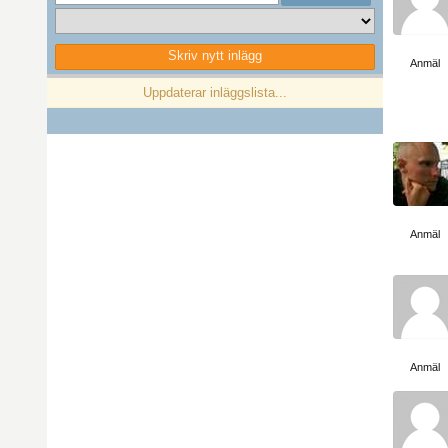
Visa sida
Skriv nytt inlägg
Anmäl
Föregående
1
Nästa
Uppdaterar inläggslista...
Visa sida
Anmäl
Visa sida
Anmäl