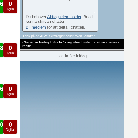
6
0
!
Ogilla!
Du behöver
Aktieguiden Insider
för att
kunna skriva i chatten
Bli medlem
för att delta i chatten.
Tänk på att
AG:s skrivregler
gäller även i chatten.
Chatten är fördröjd. Skaffa
Aktieguiden Insider
för att se chatten i
realtid.
8
0
!
Ogilla!
Läs in fler inlägg
6
0
!
Ogilla!
0
0
!
Ogilla!