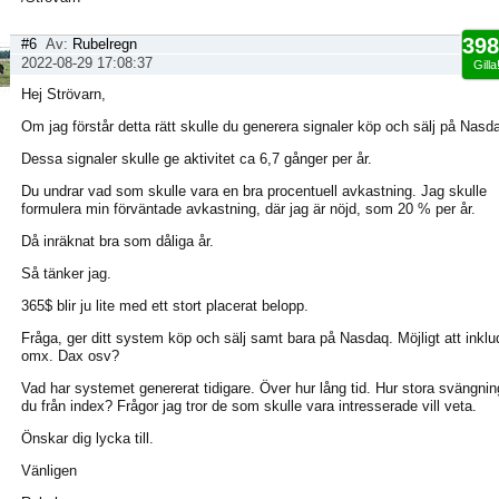
398
#6
Av:
Rubelregn
2022-08-29 17:08:37
Gilla
Hej Strövarn,
Om jag förstår detta rätt skulle du generera signaler köp och sälj på Nasd
Dessa signaler skulle ge aktivitet ca 6,7 gånger per år.
Du undrar vad som skulle vara en bra procentuell avkastning. Jag skulle
formulera min förväntade avkastning, där jag är nöjd, som 20 % per år.
Då inräknat bra som dåliga år.
Så tänker jag.
365$ blir ju lite med ett stort placerat belopp.
Fråga, ger ditt system köp och sälj samt bara på Nasdaq. Möjligt att inklu
omx. Dax osv?
Vad har systemet genererat tidigare. Över hur lång tid. Hur stora svängnin
du från index? Frågor jag tror de som skulle vara intresserade vill veta.
Önskar dig lycka till.
Vänligen