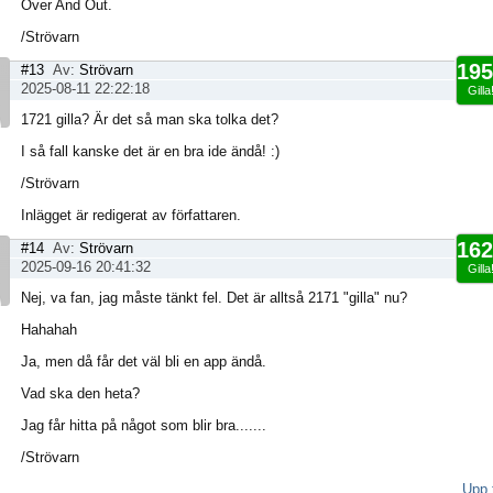
Over And Out.
/Strövarn
195
#13
Av:
Strövarn
2025-08-11 22:22:18
Gilla
1721 gilla? Är det så man ska tolka det?
I så fall kanske det är en bra ide ändå! :)
/Strövarn
Inlägget är redigerat av författaren.
162
#14
Av:
Strövarn
2025-09-16 20:41:32
Gilla
Nej, va fan, jag måste tänkt fel. Det är alltså 2171 "gilla" nu?
Hahahah
Ja, men då får det väl bli en app ändå.
Vad ska den heta?
Jag får hitta på något som blir bra.......
/Strövarn
Upp t