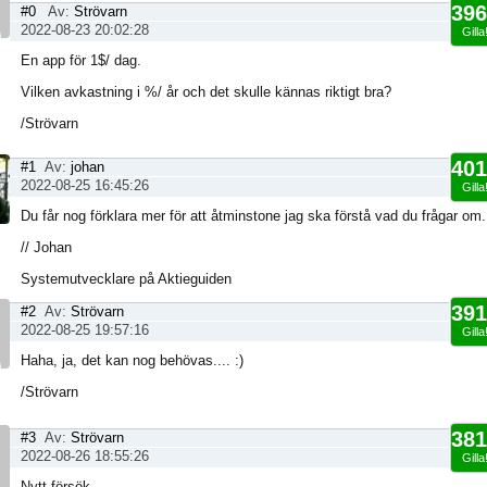
396
#0
Av:
Strövarn
2022-08-23 20:02:28
Gilla
En app för 1$/ dag.
Vilken avkastning i %/ år och det skulle kännas riktigt bra?
/Strövarn
401
#1
Av:
johan
2022-08-25 16:45:26
Gilla
Du får nog förklara mer för att åtminstone jag ska förstå vad du frågar om.
// Johan
Systemutvecklare på Aktieguiden
391
#2
Av:
Strövarn
2022-08-25 19:57:16
Gilla
Haha, ja, det kan nog behövas.... :)
/Strövarn
381
#3
Av:
Strövarn
2022-08-26 18:55:26
Gilla
Nytt försök,