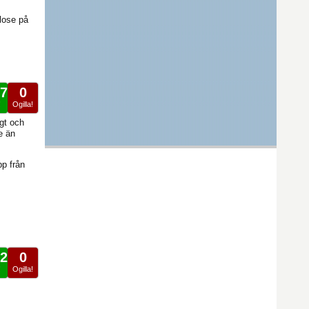
close på
7
0
!
Ogilla!
gt och
e än
pp från
2
0
!
Ogilla!