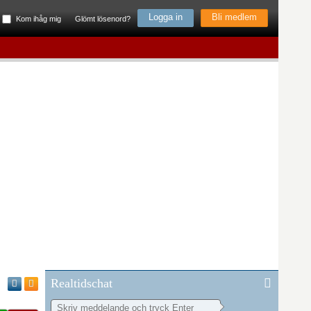
Bli medlem
Kom ihåg mig
Glömt lösenord?
Realtidschat