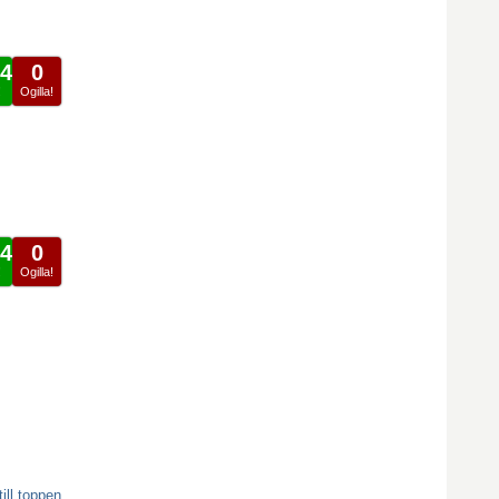
4
0
!
Ogilla!
4
0
!
Ogilla!
ill toppen