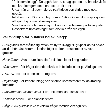
"Publicera inlägg". Då upptäcker du antagligen om du har skrivit fel
och kan korrigera det innan det är för sent.
Utgå ifrån att allt som skrivs på Aktieguiden skrivs med gott
uppsåt.
Inte bemöta inlägg som bryter mot Aktieguidens skrivregler genom
att själv bryta mot skrivreglerna.
Visa hänsyn och vara artig mot andra medlemmar på Aktieguiden.
Respektera uppfattningar som avviker från din egen.
Val av grupp för publicering av inlägg:
Aktieguiden förbehåller sig rätten att flytta inlägg till grupper där vi anser
att det hör bäst hemma. Nedan följer en kort presentation av våra
grupper:
Huvudforum:
Avsett uteslutande för diskussioner kring aktier.
Webmaster:
För frågor rörande teknik och funktionalitet på Aktieguiden.
ABC:
Avsedd för de enklaste frågorna.
Daytrading:
För kortare inlägg och snabba kommentarer av daytrading-
karaktär.
Fundamentala diskussioner:
För fundamentala diskussioner.
Samhällsdebatt:
För samhällsdebatt.
Fråga Aktieguiden:
Icke-tekniska frågor rörande Aktieguiden.