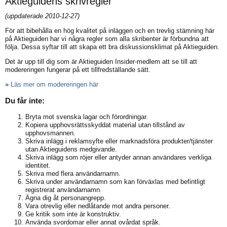
Aktieguidens skrivregler
(uppdaterade 2010-12-27)
För att bibehålla en hög kvalitet på inläggen och en trevlig stämning här
på Aktieguiden har vi några regler som alla skribenter är förbundna att
följa. Dessa syftar till att skapa ett bra diskussionsklimat på Aktieguiden.
Det är upp till dig som är Aktieguiden Insider-medlem att se till att
modereringen fungerar på ett tillfredställande sätt.
»
Läs mer om modereringen här
Du får inte:
Bryta mot svenska lagar och förordningar.
Kopiera upphovsrättsskyddat material utan tillstånd av
upphovsmannen.
Skriva inlägg i reklamsyfte eller marknadsföra produkter/tjänster
utan Aktieguidens medgivande.
Skriva inlägg som röjer eller antyder annan användares verkliga
identitet.
Skriva med flera användarnamn.
Skriva under användarnamn som kan förväxlas med befintligt
registrerat användarnamn.
Ägna dig åt personangrepp.
Vara otrevlig eller nedlåtande mot andra personer.
Ge kritik som inte är konstruktiv.
Använda svordomar eller annat ovårdat språk.