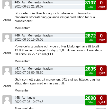
3107
0
#45
Av:
Momentumtradarn
2020-06-23 21:28:07
Gilla!
Ogilla!
Visa
Stor order från Bosch idag, och nyheter om Danmarks
sida
planerade storsatsning gällande vätgasproduktion för bl a
Anmäl
bränsleceller.
Momentum
2872
0
#46
Av:
Momentumtradarn
2020-06-30 19:05:03
Gilla!
Ogilla!
Visa
Powercells grundare och vice vd Per Ekdunge har sålt totalt
sida
13.000 aktier i bolaget för drygt 2,8 miljoner kronor. I måndags
Anmäl
till snittkurs 297 kr enligt FI.
Momentum
2835
0
#47
Av:
Momentumtradarn
2020-07-03 09:45:50
Gilla!
Ogilla!
Visa
Gick som ett spjut på morgonen. 341 sist jag tittade. Jag har
sida
släpp dem igen med en fin vinst till.
Anmäl
Momentum
2898
0
#48
Av:
bevis
2020-07-03 10:07:45
Gilla!
Ogilla!
Visa
Powercell dag