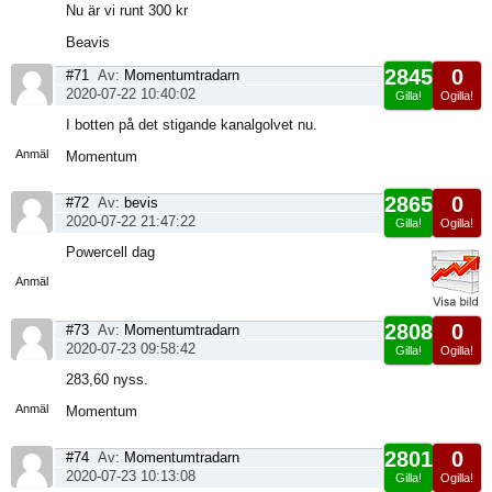
Nu är vi runt 300 kr
Beavis
2845
0
#71
Av:
Momentumtradarn
2020-07-22 10:40:02
Gilla!
Ogilla!
Visa
I botten på det stigande kanalgolvet nu.
sida
Anmäl
Momentum
2865
0
#72
Av:
bevis
2020-07-22 21:47:22
Gilla!
Ogilla!
Visa
Powercell dag
sida
Anmäl
2808
0
#73
Av:
Momentumtradarn
2020-07-23 09:58:42
Gilla!
Ogilla!
Visa
283,60 nyss.
sida
Anmäl
Momentum
2801
0
#74
Av:
Momentumtradarn
2020-07-23 10:13:08
Gilla!
Ogilla!