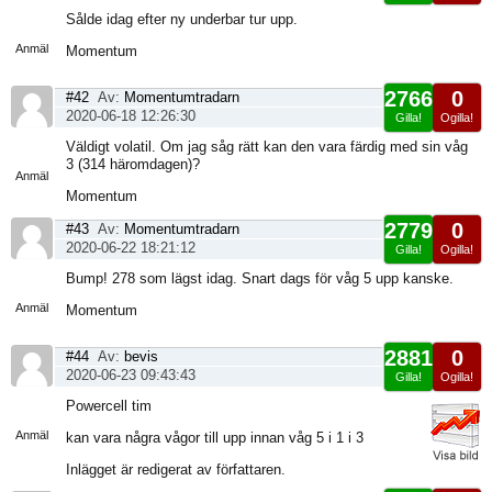
Visa
Sålde idag efter ny underbar tur upp.
sida
Anmäl
Momentum
2766
0
#42
Av:
Momentumtradarn
2020-06-18 12:26:30
Gilla!
Ogilla!
Visa
Väldigt volatil. Om jag såg rätt kan den vara färdig med sin våg
sida
3 (314 häromdagen)?
Anmäl
Momentum
2779
0
#43
Av:
Momentumtradarn
2020-06-22 18:21:12
Gilla!
Ogilla!
Visa
Bump! 278 som lägst idag. Snart dags för våg 5 upp kanske.
sida
Anmäl
Momentum
2881
0
#44
Av:
bevis
2020-06-23 09:43:43
Gilla!
Ogilla!
Visa
Powercell tim
sida
Anmäl
kan vara några vågor till upp innan våg 5 i 1 i 3
Inlägget är redigerat av författaren.