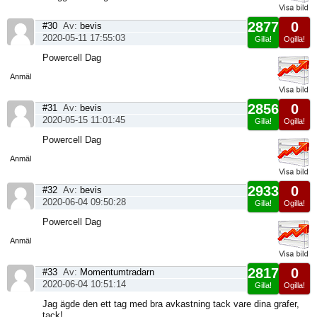
2877
0
#30
Av:
bevis
2020-05-11 17:55:03
Gilla!
Ogilla!
Visa
Powercell Dag
sida
Anmäl
2856
0
#31
Av:
bevis
2020-05-15 11:01:45
Gilla!
Ogilla!
Visa
Powercell Dag
sida
Anmäl
2933
0
#32
Av:
bevis
2020-06-04 09:50:28
Gilla!
Ogilla!
Visa
Powercell Dag
sida
Anmäl
2817
0
#33
Av:
Momentumtradarn
2020-06-04 10:51:14
Gilla!
Ogilla!
Visa
Jag ägde den ett tag med bra avkastning tack vare dina grafer,
sida
tack!