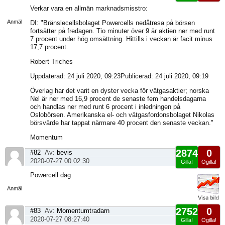
Visa
Verkar vara en allmän marknadsmisstro:
sida
Anmäl
DI: "Bränslecellsbolaget Powercells nedåtresa på börsen
fortsätter på fredagen. Tio minuter över 9 är aktien ner med runt
7 procent under hög omsättning. Hittills i veckan är facit minus
17,7 procent.
Robert Triches
Uppdaterad: 24 juli 2020, 09:23Publicerad: 24 juli 2020, 09:19
Överlag har det varit en dyster vecka för vätgasaktier; norska
Nel är ner med 16,9 procent de senaste fem handelsdagarna
och handlas ner med runt 6 procent i inledningen på
Oslobörsen. Amerikanska el- och vätgasfordonsbolaget Nikolas
börsvärde har tappat närmare 40 procent den senaste veckan."
Momentum
2874
0
#82
Av:
bevis
2020-07-27 00:02:30
Gilla!
Ogilla!
Visa
Powercell dag
sida
Anmäl
2752
0
#83
Av:
Momentumtradarn
2020-07-27 08:27:40
Gilla!
Ogilla!