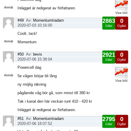
sida
Anmäl
Inlägget är redigerat av författaren.
2863
0
#49
Av:
Momentumtradarn
2020-07-03 10:16:00
Gilla!
Ogilla!
Visa
Coolt, tack!
sida
Anmäl
Momentum
2921
0
#50
Av:
bevis
2020-07-06 15:38:04
Gilla!
Ogilla!
Visa
Powercell dag
sida
Anmäl
5e vågen börjar bli lång
ny möjlig räkning
pågående våg bör gå, som minst till 380 kr
Tak i kanal den här veckan runt 410 - 420 kr
Inlägget är redigerat av författaren.
2795
0
#51
Av:
Momentumtradarn
2020-07-06 18:07:52
Gilla!
Ogilla!
Visa