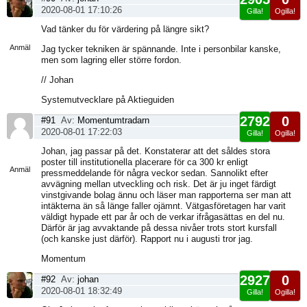
2020-08-01 17:10:26
Gilla!
Ogilla!
Visa
Vad tänker du för värdering på längre sikt?
sida
Anmäl
Jag tycker tekniken är spännande. Inte i personbilar kanske,
men som lagring eller större fordon.
// Johan
Systemutvecklare på Aktieguiden
2792
0
#91
Av:
Momentumtradarn
2020-08-01 17:22:03
Gilla!
Ogilla!
Visa
Johan, jag passar på det. Konstaterar att det såldes stora
sida
poster till institutionella placerare för ca 300 kr enligt
Anmäl
pressmeddelande för några veckor sedan. Sannolikt efter
avvägning mellan utveckling och risk. Det är ju inget färdigt
vinstgivande bolag ännu och läser man rapporterna ser man att
intäkterna än så länge faller ojämnt. Vätgasföretagen har varit
väldigt hypade ett par år och de verkar ifrågasättas en del nu.
Därför är jag avvaktande på dessa nivåer trots stort kursfall
(och kanske just därför). Rapport nu i augusti tror jag.
Momentum
2927
0
#92
Av:
johan
2020-08-01 18:32:49
Gilla!
Ogilla!
Visa