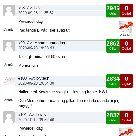
2945
0
#98
Av:
bevis
2020-09-23 11:35:52
Gilla!
Ogilla!
Visa
Powercell dag
sida
Anmäl
Pågående E våg, ser svag ut
2862
0
#99
Av:
Momentumtradarn
2020-09-23 19:33:43
Gilla!
Ogilla!
Visa
Tack, jfr mina #78-80 ovan.
sida
Anmäl
Momentum
2834
0
#100
Av:
plytech
2020-09-23 19:54:30
Gilla!
Ogilla!
Visa
Håller med Bevis ser svagt ut, fast jag kan ej EWT.
sida
Anmäl
Och Momentumtradarn jag gillar dina röda korsande linjer,
Snyggt!
2837
0
#101
Av:
bevis
2020-10-12 09:32:46
Gilla!
Ogilla!
Visa
Powercell dag
sida