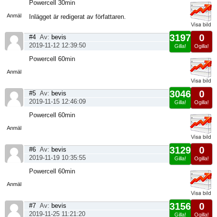
Visa
Powercell 30min
sida
Anmäl
Inlägget är redigerat av författaren.
3197
0
#4
Av:
bevis
2019-11-12 12:39:50
Gilla!
Ogilla!
Visa
Powercell 60min
sida
Anmäl
3046
0
#5
Av:
bevis
2019-11-15 12:46:09
Gilla!
Ogilla!
Visa
Powercell 60min
sida
Anmäl
3129
0
#6
Av:
bevis
2019-11-19 10:35:55
Gilla!
Ogilla!
Visa
Powercell 60min
sida
Anmäl
3156
0
#7
Av:
bevis
2019-11-25 11:21:20
Gilla!
Ogilla!