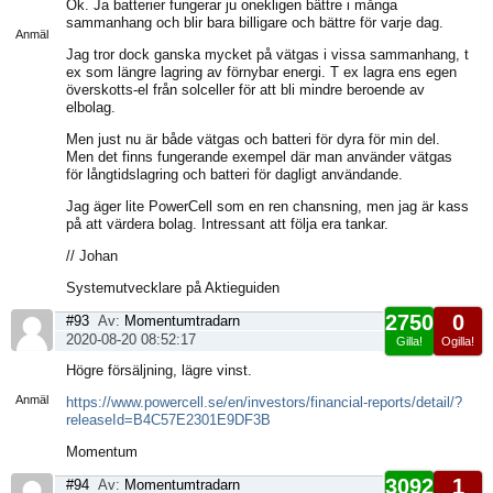
Ok. Ja batterier fungerar ju onekligen bättre i många
sida
sammanhang och blir bara billigare och bättre för varje dag.
Anmäl
Jag tror dock ganska mycket på vätgas i vissa sammanhang, t
ex som längre lagring av förnybar energi. T ex lagra ens egen
överskotts-el från solceller för att bli mindre beroende av
elbolag.
Men just nu är både vätgas och batteri för dyra för min del.
Men det finns fungerande exempel där man använder vätgas
för långtidslagring och batteri för dagligt användande.
Jag äger lite PowerCell som en ren chansning, men jag är kass
på att värdera bolag. Intressant att följa era tankar.
// Johan
Systemutvecklare på Aktieguiden
2750
0
#93
Av:
Momentumtradarn
2020-08-20 08:52:17
Gilla!
Ogilla!
Visa
Högre försäljning, lägre vinst.
sida
Anmäl
https://www.powercell.se/en/investors/financial-reports/detail/?
releaseId=B4C57E2301E9DF3B
Momentum
3092
1
#94
Av:
Momentumtradarn