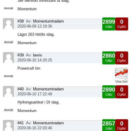
Ser tekniskt intressant ut idag.
sida
Anmäl
Momentum
2899
0
#38
Av:
Momentumtradarn
2020-06-09 12:19:36
Gilla!
Ogilla!
Visa
Lägst 263 hittills idag.
sida
Anmäl
Momentum
2860
0
#39
Av:
bevis
2020-06-10 14:20:25
Gilla!
Ogilla!
Visa
Powercell tim
sida
Anmäl
2890
0
#40
Av:
Momentumtradarn
2020-06-10 17:22:49
Gilla!
Ogilla!
Visa
Hyllningsartikel i DI idag.
sida
Anmäl
Momentum
2857
0
#41
Av:
Momentumtradarn
2020-06-16 22:03:46
Gilla!
Ogilla!