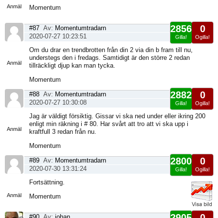
Anmäl
Momentum
2856
0
#87
Av:
Momentumtradarn
2020-07-27 10:23:51
Gilla!
Ogilla!
Visa
Om du drar en trendbrotten från din 2 via din b fram till nu,
sida
understegs den i fredags. Samtidigt är den större 2 redan
Anmäl
tillräckligt djup kan man tycka.
Momentum
2882
0
#88
Av:
Momentumtradarn
2020-07-27 10:30:08
Gilla!
Ogilla!
Visa
Jag är väldigt försiktig. Gissar vi ska ned under eller ikring 200
sida
enligt min räkning i # 80. Har svårt att tro att vi ska upp i
Anmäl
kraftfull 3 redan från nu.
Momentum
2800
0
#89
Av:
Momentumtradarn
2020-07-30 13:31:24
Gilla!
Ogilla!
Visa
Fortsättning.
sida
Anmäl
Momentum
2905
0
#90
Av:
johan