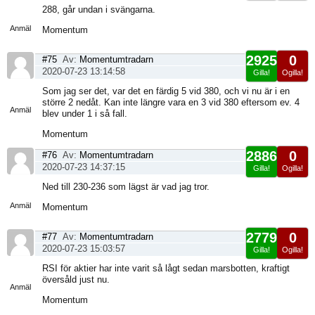
Visa
288, går undan i svängarna.
sida
Anmäl
Momentum
2925
0
#75
Av:
Momentumtradarn
2020-07-23 13:14:58
Gilla!
Ogilla!
Visa
Som jag ser det, var det en färdig 5 vid 380, och vi nu är i en
sida
större 2 nedåt. Kan inte längre vara en 3 vid 380 eftersom ev. 4
Anmäl
blev under 1 i så fall.
Momentum
2886
0
#76
Av:
Momentumtradarn
2020-07-23 14:37:15
Gilla!
Ogilla!
Visa
Ned till 230-236 som lägst är vad jag tror.
sida
Anmäl
Momentum
2779
0
#77
Av:
Momentumtradarn
2020-07-23 15:03:57
Gilla!
Ogilla!
Visa
RSI för aktier har inte varit så lågt sedan marsbotten, kraftigt
sida
översåld just nu.
Anmäl
Momentum