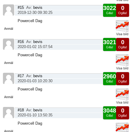
3022
0
#15
Av:
bevis
2019-12-30 09:30:25
Gilla!
Ogilla!
Visa
Powercell Dag
sida
Anmäl
3021
0
#16
Av:
bevis
2020-01-02 15:07:54
Gilla!
Ogilla!
Visa
Powercell Dag
sida
Anmäl
2960
0
#17
Av:
bevis
2020-01-03 10:20:30
Gilla!
Ogilla!
Visa
Powercell Dag
sida
Anmäl
3048
0
#18
Av:
bevis
2020-01-10 13:50:35
Gilla!
Ogilla!
Visa
Powercell Dag
sida
Anmäl