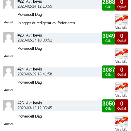
2868
0
#22
Av:
bevis
2020-02-14 12:10:55
Gilla!
Ogilla!
Visa
Powercell Dag
sida
Anmäl
Inlägget är redigerat av författaren.
3049
0
#23
Av:
bevis
2020-02-27 10:08:51
Gilla!
Ogilla!
Visa
Powercell Dag
sida
Anmäl
3087
0
#24
Av:
bevis
2020-02-29 18:41:58
Gilla!
Ogilla!
Visa
Powercell Dag
sida
Anmäl
3050
0
#25
Av:
bevis
2020-03-12 12:05:45
Gilla!
Ogilla!
Visa
Powercell Dag
sida
Anmäl