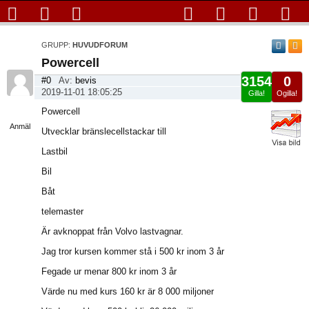
GRUPP:
HUVUDFORUM
Powercell
3154
0
#0
Av:
bevis
2019-11-01 18:05:25
Gilla!
Ogilla!
Visa
Powercell
sida
Anmäl
Utvecklar bränslecellstackar till
Lastbil
Bil
Båt
telemaster
Är avknoppat från Volvo lastvagnar.
Jag tror kursen kommer stå i 500 kr inom 3 år
Fegade ur menar 800 kr inom 3 år
Värde nu med kurs 160 kr är 8 000 miljoner