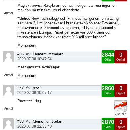
Visa
Magiskt bevis. Rekylerar ned nu. Troligen var rusningen en
sida
reaktion på minskat utbud efter detta.
Anmäl
"Midroc New Technology och Finindus har genom en placing
sålt nära 3,1 miljoner aktier i bränsleteknikbolaget Powercell,
motsvarande 5,9 procent av aktierna, till fyra institutionella
investerare i Europa. Priset per aktie var 300 kronor och
transaktionens storlek var totalt 916 miljoner kronor."
Momentum
2844
0
#56
Av:
Momentumtradarn
2020-07-08 10:47:54
Gilla!
Ogilla!
Visa
Mest omsatta aktien igår.
sida
Anmäl
Momentum
2860
0
#57
Av:
bevis
2020-07-09 10:07:17
Gilla!
Ogilla!
Visa
Powercell dag
sida
Anmäl
2870
0
#58
Av:
Momentumtradarn
2020-07-09 12:35:40
Gilla!
Ogilla!