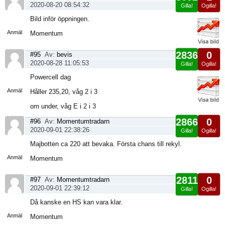
2020-08-20 08:54:32
Gilla!
Ogilla!
Visa
Bild inför öppningen.
sida
Anmäl
Momentum
2836
0
#95
Av:
bevis
2020-08-28 11:05:53
Gilla!
Ogilla!
Visa
Powercell dag
sida
Anmäl
Håller 235,20, våg 2 i 3
om under, våg E i 2 i 3
2866
0
#96
Av:
Momentumtradarn
2020-09-01 22:38:26
Gilla!
Ogilla!
Visa
Majbotten ca 220 att bevaka. Första chans till rekyl.
sida
Anmäl
Momentum
2811
0
#97
Av:
Momentumtradarn
2020-09-01 22:39:12
Gilla!
Ogilla!
Visa
Då kanske en HS kan vara klar.
sida
Anmäl
Momentum