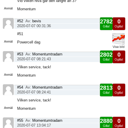
Vid vilken nivå går den längre än 3?
sida
Anmäl
Momentum
2782
0
#52
Av:
bevis
2020-07-07 00:31:36
Gilla!
Ogilla!
Visa
#51
sida
Anmäl
Powercell dag
2802
0
#53
Av:
Momentumtradarn
2020-07-07 08:21:43
Gilla!
Ogilla!
Visa
Vilken service, tack!
sida
Anmäl
Momentum
2813
0
#54
Av:
Momentumtradarn
2020-07-07 08:24:41
Gilla!
Ogilla!
Visa
Vilken service, tack!
sida
Anmäl
Momentum
2880
0
#55
Av:
Momentumtradarn
2020-07-07 13:04:17
Gilla!
Ogilla!