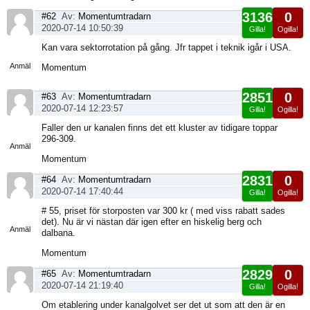
3136
0
#62
Av:
Momentumtradarn
2020-07-14 10:50:39
Gilla!
Ogilla!
Visa
Kan vara sektorrotation på gång. Jfr tappet i teknik igår i USA.
sida
Anmäl
Momentum
2851
0
#63
Av:
Momentumtradarn
2020-07-14 12:23:57
Gilla!
Ogilla!
Visa
Faller den ur kanalen finns det ett kluster av tidigare toppar
sida
296-309.
Anmäl
Momentum
2831
0
#64
Av:
Momentumtradarn
2020-07-14 17:40:44
Gilla!
Ogilla!
Visa
# 55, priset för storposten var 300 kr ( med viss rabatt sades
sida
det). Nu är vi nästan där igen efter en hiskelig berg och
Anmäl
dalbana.
Momentum
2829
0
#65
Av:
Momentumtradarn
2020-07-14 21:19:40
Gilla!
Ogilla!
Visa
Om etablering under kanalgolvet ser det ut som att den är en