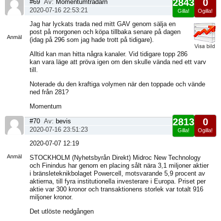
2843
0
#69
Av:
Momentumtradarn
2020-07-16 22:53:21
Gilla!
Ogilla!
Visa
Jag har lyckats trada ned mitt GAV genom sälja en
sida
post på morgonen och köpa tillbaka senare på dagen
Anmäl
(idag på 296 som jag hade trott på tidigare).
Alltid kan man hitta några kanaler. Vid tidigare topp 286
kan vara läge att pröva igen om den skulle vända ned ett varv
till.
Noterade du den kraftiga volymen när den toppade och vände
ned från 281?
Momentum
2813
0
#70
Av:
bevis
2020-07-16 23:51:23
Gilla!
Ogilla!
Visa
2020-07-07 12:19
sida
Anmäl
STOCKHOLM (Nyhetsbyrån Direkt) Midroc New Technology
och Finindus har genom en placing sålt nära 3,1 miljoner aktier
i bränsleteknikbolaget Powercell, motsvarande 5,9 procent av
aktierna, till fyra institutionella investerare i Europa. Priset per
aktie var 300 kronor och transaktionens storlek var totalt 916
miljoner kronor.
Det utlöste nedgången