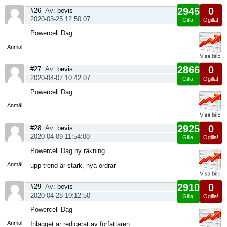
2945
0
#26
Av:
bevis
2020-03-25 12:50:07
Gilla!
Ogilla!
Visa
Powercell Dag
sida
Anmäl
2866
0
#27
Av:
bevis
2020-04-07 10:42:07
Gilla!
Ogilla!
Visa
Powercell Dag
sida
Anmäl
2925
0
#28
Av:
bevis
2020-04-09 11:54:00
Gilla!
Ogilla!
Visa
Powercell Dag ny räkning
sida
Anmäl
upp trend är stark, nya ordrar
2910
0
#29
Av:
bevis
2020-04-28 10:12:50
Gilla!
Ogilla!
Visa
Powercell Dag
sida
Anmäl
Inlägget är redigerat av författaren.