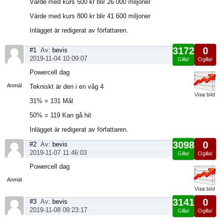
Värde med kurs 500 kr blir 26 000 miljoner
Värde med kurs 800 kr blir 41 600 miljoner
Inlägget är redigerat av författaren.
3172
0
#1
Av:
bevis
2019-11-04 10:09:07
Gilla!
Ogilla!
Visa
Powercell dag
sida
Anmäl
Tekniskt är den i en våg 4
31% = 131 Mål
50% = 119 Kan gå hit
Inlägget är redigerat av författaren.
3098
0
#2
Av:
bevis
2019-11-07 11:46:03
Gilla!
Ogilla!
Visa
Powercell dag
sida
Anmäl
3141
0
#3
Av:
bevis
2019-11-08 09:23:17
Gilla!
Ogilla!