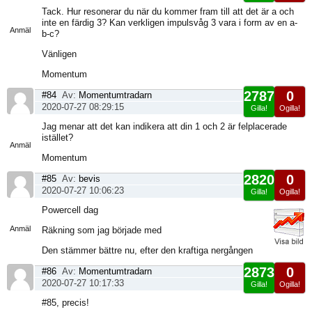
Visa
Tack. Hur resonerar du när du kommer fram till att det är a och
sida
inte en färdig 3? Kan verkligen impulsvåg 3 vara i form av en a-
Anmäl
b-c?
Vänligen
Momentum
2787
0
#84
Av:
Momentumtradarn
2020-07-27 08:29:15
Gilla!
Ogilla!
Visa
Jag menar att det kan indikera att din 1 och 2 är felplacerade
sida
istället?
Anmäl
Momentum
2820
0
#85
Av:
bevis
2020-07-27 10:06:23
Gilla!
Ogilla!
Visa
Powercell dag
sida
Anmäl
Räkning som jag började med
Den stämmer bättre nu, efter den kraftiga nergången
2873
0
#86
Av:
Momentumtradarn
2020-07-27 10:17:33
Gilla!
Ogilla!
Visa
#85, precis!
sida