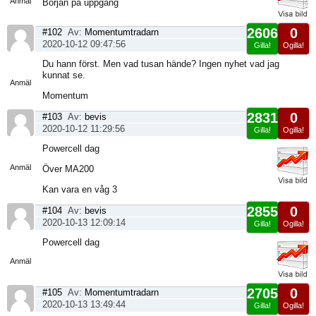
Anmäl
Början på uppgång
2606
0
#102
Av:
Momentumtradarn
2020-10-12 09:47:56
Gilla!
Ogilla!
Visa
Du hann först. Men vad tusan hände? Ingen nyhet vad jag
sida
kunnat se.
Anmäl
Momentum
2831
0
#103
Av:
bevis
2020-10-12 11:29:56
Gilla!
Ogilla!
Visa
Powercell dag
sida
Anmäl
Över MA200
Kan vara en våg 3
2855
0
#104
Av:
bevis
2020-10-13 12:09:14
Gilla!
Ogilla!
Visa
Powercell dag
sida
Anmäl
2705
0
#105
Av:
Momentumtradarn
2020-10-13 13:49:44
Gilla!
Ogilla!