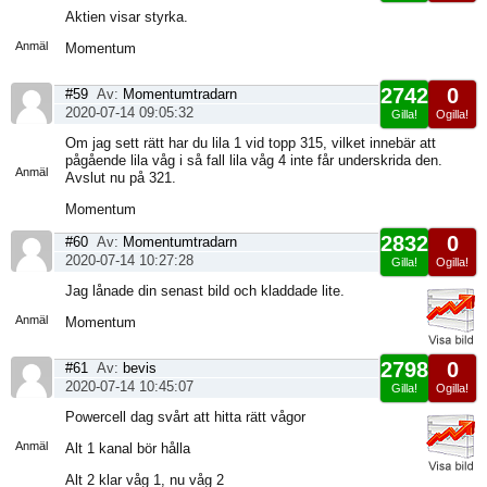
Visa
Aktien visar styrka.
sida
Anmäl
Momentum
2742
0
#59
Av:
Momentumtradarn
2020-07-14 09:05:32
Gilla!
Ogilla!
Visa
Om jag sett rätt har du lila 1 vid topp 315, vilket innebär att
sida
pågående lila våg i så fall lila våg 4 inte får underskrida den.
Anmäl
Avslut nu på 321.
Momentum
2832
0
#60
Av:
Momentumtradarn
2020-07-14 10:27:28
Gilla!
Ogilla!
Visa
Jag lånade din senast bild och kladdade lite.
sida
Anmäl
Momentum
2798
0
#61
Av:
bevis
2020-07-14 10:45:07
Gilla!
Ogilla!
Visa
Powercell dag svårt att hitta rätt vågor
sida
Anmäl
Alt 1 kanal bör hålla
Alt 2 klar våg 1, nu våg 2