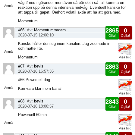
sida
våg 2 ned i görande, men även då bör det i så fall komma en
Anmäl
reaktion upp på denna intensiva nedvåg. Eventuell kanske för
att täppa till gapet. Oerhört volatil aktie att ha att göra med.
Momentum
2865
0
#66
Av:
Momentumtradarn
2020-07-15 12:00:10
Gilla!
Ogilla!
Visa
Kanske håller den sig inom kanalen. Jag zoomade in
sida
och mätte lite.
Anmäl
Momentum
2863
0
#67
Av:
bevis
2020-07-16 16:57:35
Gilla!
Ogilla!
Visa
#66 Powercell dag
sida
Anmäl
Kan vara klar inom kanal
2843
0
#68
Av:
bevis
2020-07-16 18:00:57
Gilla!
Ogilla!
Visa
Powercell 60min
sida
Anmäl