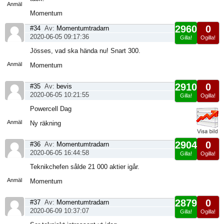
Anmäl
Momentum
2960
0
#34
Av:
Momentumtradarn
2020-06-05 09:17:36
Gilla!
Ogilla!
Visa
Jösses, vad ska hända nu! Snart 300.
sida
Anmäl
Momentum
2910
0
#35
Av:
bevis
2020-06-05 10:21:55
Gilla!
Ogilla!
Visa
Powercell Dag
sida
Anmäl
Ny räkning
2904
0
#36
Av:
Momentumtradarn
2020-06-05 16:44:58
Gilla!
Ogilla!
Visa
Teknikchefen sålde 21 000 aktier igår.
sida
Anmäl
Momentum
2879
0
#37
Av:
Momentumtradarn
2020-06-09 10:37:07
Gilla!
Ogilla!
Visa