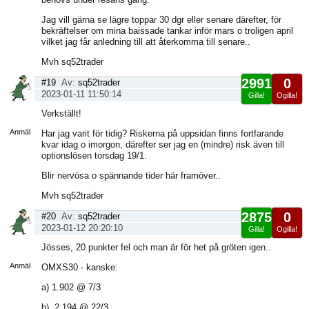
Jag vill gärna se lägre toppar 30 dgr eller senare därefter, för
bekräftelser om mina baissade tankar inför mars o troligen april
vilket jag får anledning till att återkomma till senare..
Mvh sq52trader
2991
0
#19
Av:
sq52trader
2023-01-11 11:50:14
Gilla!
Ogilla!
Visa
Verkställt!
sida
Anmäl
Har jag varit för tidig? Riskerna på uppsidan finns fortfarande
kvar idag o imorgon, därefter ser jag en (mindre) risk även till
optionslösen torsdag 19/1.
Blir nervösa o spännande tider här framöver..
Mvh sq52trader
2875
0
#20
Av:
sq52trader
2023-01-12 20:20:10
Gilla!
Ogilla!
Visa
Jösses, 20 punkter fel och man är för het på gröten igen..
sida
Anmäl
OMXS30 - kanske:
a) 1.902 @ 7/3
b). 2.194 @ 22/3