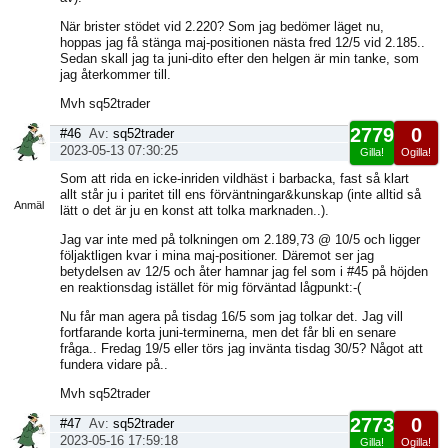
När brister stödet vid 2.220? Som jag bedömer läget nu,
hoppas jag få stänga maj-positionen nästa fred 12/5 vid 2.185..
Sedan skall jag ta juni-dito efter den helgen är min tanke, som
jag återkommer till.
Mvh sq52trader
2779
0
#46
Av:
sq52trader
2023-05-13 07:30:25
Gilla!
Ogilla!
Visa
Som att rida en icke-inriden vildhäst i barbacka, fast så klart
sida
allt står ju i paritet till ens förväntningar&kunskap (inte alltid så
Anmäl
lätt o det är ju en konst att tolka marknaden..).
Jag var inte med på tolkningen om 2.189,73 @ 10/5 och ligger
följaktligen kvar i mina maj-positioner. Däremot ser jag
betydelsen av 12/5 och åter hamnar jag fel som i #45 på höjden
en reaktionsdag istället för mig förväntad lågpunkt:-(
Nu får man agera på tisdag 16/5 som jag tolkar det. Jag vill
fortfarande korta juni-terminerna, men det får bli en senare
fråga.. Fredag 19/5 eller törs jag invänta tisdag 30/5? Något att
fundera vidare på..
Mvh sq52trader
2773
0
#47
Av:
sq52trader
2023-05-16 17:59:18
Gilla!
Ogilla!