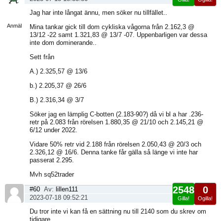
Visa
Jag har inte långat ännu, men söker nu tillfället..
sida
Anmäl
Mina tankar gick till dom cykliska vågorna från 2.162,3 @
13/12 -22 samt 1.321,83 @ 13/7 -07. Uppenbarligen var dessa
inte dom dominerande..
Sett från
A.) 2.325,57 @ 13/6
b.) 2.205,37 @ 26/6
B.) 2.316,34 @ 3/7
Söker jag en lämplig C-botten (2.183-90?) då vi bl a har .236-
retr på 2.083 från rörelsen 1.880,35 @ 21/10 och 2.145,21 @
6/12 under 2022.
Vidare 50% retr vid 2.188 från rörelsen 2.050,43 @ 20/3 och
2.326,12 @ 16/6. Denna tanke får gälla så länge vi inte har
passerat 2.295.
Mvh sq52trader
2548
0
#60
Av:
lillen111
2023-07-18 09:52:21
Gilla!
Ogilla!
Visa
Du tror inte vi kan få en sättning nu till 2140 som du skrev om
sida
tidigare