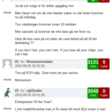
Gilla!
Visa
Ja de ser tungt ut för dollar uppgång mm
sida
Anmäl
Men fasen vet om de inte händer saker nu när lönen kommer
nu på måndag
Tror vändningen kommer innan 10 oktober
Men oavsett så kommer de inte bara gå ner from nu
Utan de kan vara på sin plats att vara bered på att få lite
återbäring ??
If you don´t bet, you can´t win. If you lose all your chips, you
can´t bet.
3131
0
#2
Av:
Momentumtradarn
2022-09-25 16:15:33
Gilla!
Ogilla!
Visa
Tror på EOY-rally. Start inom ett par veckor.
sida
Anmäl
Momentum
3040
0
#3
Av:
sq52trader
2022-09-25 16:51:39
Gilla!
Ogilla!
Visa
Entrepeneur Of the Year?
sida
Anmäl
I min trade/förväntan kan vi få vänta till onsd 28:e innan vi kan