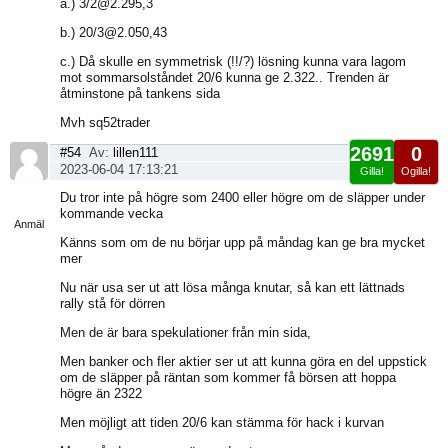
a.) 3/2@2.295,3
b.) 20/3@2.050,43
c.) Då skulle en symmetrisk (!!/?) lösning kunna vara lagom
mot sommarsolståndet 20/6 kunna ge 2.322.. Trenden är
åtminstone på tankens sida
Mvh sq52trader
2691
0
#54
Av:
lillen111
2023-06-04 17:13:21
Gilla!
Ogilla!
Visa
Du tror inte på högre som 2400 eller högre om de släpper under
sida
kommande vecka
Anmäl
Känns som om de nu börjar upp på måndag kan ge bra mycket
mer
Nu när usa ser ut att lösa många knutar, så kan ett lättnads
rally stå för dörren
Men de är bara spekulationer från min sida,
Men banker och fler aktier ser ut att kunna göra en del uppstick
om de släpper på räntan som kommer få börsen att hoppa
högre än 2322
Men möjligt att tiden 20/6 kan stämma för hack i kurvan