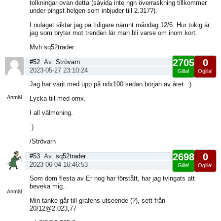
tolkningar ovan detta (såvida inte ngn överraskning tillkommer
under pingst-helgen som inbjuder till 2.317?).
I nuläget siktar jag på tidigare nämnt måndag 12/6. Hur tokig är
jag som bryter mot trenden lär man bli varse om inom kort.
Mvh sq52trader
2705
0
#52
Av:
Strövarn
2023-05-27 23:10:24
Gilla!
Ogilla!
Visa
Jag har varit med upp på ndx100 sedan början av året. :)
sida
Anmäl
Lycka till med omx.
I all välmening.
:)
/Strövarn
2698
0
#53
Av:
sq52trader
2023-06-04 16:46:53
Gilla!
Ogilla!
Visa
Som dom flesta av Er nog har förstått, har jag tvingats att
sida
beveka mig..
Anmäl
Min tanke går till grafens utseende (?), sett från
20/12@2.023,77