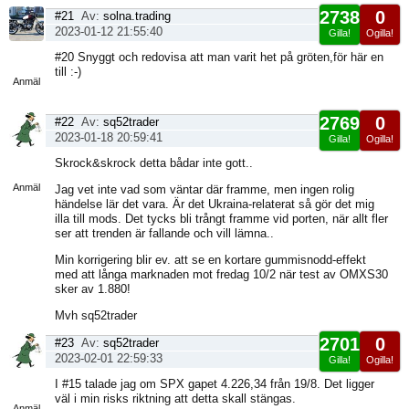
2738
0
#21
Av:
solna.trading
2023-01-12 21:55:40
Gilla!
Ogilla!
Visa
#20 Snyggt och redovisa att man varit het på gröten,för här en
sida
till :-)
Anmäl
2769
0
#22
Av:
sq52trader
2023-01-18 20:59:41
Gilla!
Ogilla!
Visa
Skrock&skrock detta bådar inte gott..
sida
Anmäl
Jag vet inte vad som väntar där framme, men ingen rolig
händelse lär det vara. Är det Ukraina-relaterat så gör det mig
illa till mods. Det tycks bli trångt framme vid porten, när allt fler
ser att trenden är fallande och vill lämna..
Min korrigering blir ev. att se en kortare gummisnodd-effekt
med att långa marknaden mot fredag 10/2 när test av OMXS30
sker av 1.880!
Mvh sq52trader
2701
0
#23
Av:
sq52trader
2023-02-01 22:59:33
Gilla!
Ogilla!
Visa
I #15 talade jag om SPX gapet 4.226,34 från 19/8. Det ligger
sida
väl i min risks riktning att detta skall stängas.
Anmäl