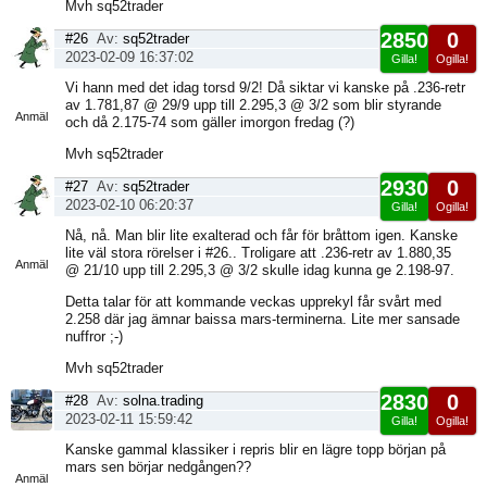
Mvh sq52trader
2850
0
#26
Av:
sq52trader
2023-02-09 16:37:02
Gilla!
Ogilla!
Visa
Vi hann med det idag torsd 9/2! Då siktar vi kanske på .236-retr
sida
av 1.781,87 @ 29/9 upp till 2.295,3 @ 3/2 som blir styrande
Anmäl
och då 2.175-74 som gäller imorgon fredag (?)
Mvh sq52trader
2930
0
#27
Av:
sq52trader
2023-02-10 06:20:37
Gilla!
Ogilla!
Visa
Nå, nå. Man blir lite exalterad och får för bråttom igen. Kanske
sida
lite väl stora rörelser i #26.. Troligare att .236-retr av 1.880,35
Anmäl
@ 21/10 upp till 2.295,3 @ 3/2 skulle idag kunna ge 2.198-97.
Detta talar för att kommande veckas upprekyl får svårt med
2.258 där jag ämnar baissa mars-terminerna. Lite mer sansade
nuffror ;-)
Mvh sq52trader
2830
0
#28
Av:
solna.trading
2023-02-11 15:59:42
Gilla!
Ogilla!
Visa
Kanske gammal klassiker i repris blir en lägre topp början på
sida
mars sen börjar nedgången??
Anmäl