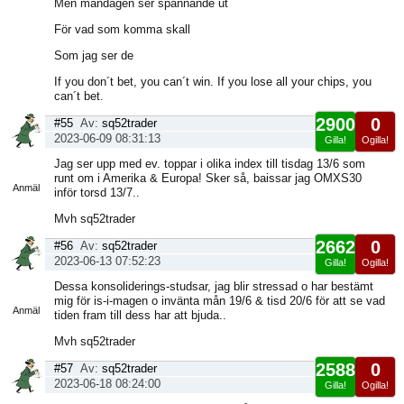
Men måndagen ser spännande ut
För vad som komma skall
Som jag ser de
If you don´t bet, you can´t win. If you lose all your chips, you
can´t bet.
2900
0
#55
Av:
sq52trader
2023-06-09 08:31:13
Gilla!
Ogilla!
Visa
Jag ser upp med ev. toppar i olika index till tisdag 13/6 som
sida
runt om i Amerika & Europa! Sker så, baissar jag OMXS30
Anmäl
inför torsd 13/7..
Mvh sq52trader
2662
0
#56
Av:
sq52trader
2023-06-13 07:52:23
Gilla!
Ogilla!
Visa
Dessa konsoliderings-studsar, jag blir stressad o har bestämt
sida
mig för is-i-magen o invänta mån 19/6 & tisd 20/6 för att se vad
Anmäl
tiden fram till dess har att bjuda..
Mvh sq52trader
2588
0
#57
Av:
sq52trader
2023-06-18 08:24:00
Gilla!
Ogilla!