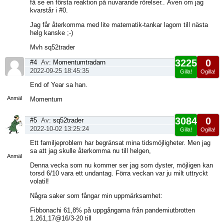
få se en första reaktion på nuvarande rörelser.. Även om jag
kvarstår i #0.
Jag får återkomma med lite matematik-tankar lagom till nästa
helg kanske ;-)
Mvh sq52trader
3225
0
#4
Av:
Momentumtradarn
2022-09-25 18:45:35
Gilla!
Ogilla!
Visa
End of Year sa han.
sida
Anmäl
Momentum
3084
0
#5
Av:
sq52trader
2022-10-02 13:25:24
Gilla!
Ogilla!
Visa
Ett familjeproblem har begränsat mina tidsmöjligheter. Men jag
sida
sa att jag skulle återkomma nu till helgen,
Anmäl
Denna vecka som nu kommer ser jag som dyster, möjligen kan
torsd 6/10 vara ett undantag. Förra veckan var ju milt uttryckt
volatil!
Några saker som fångar min uppmärksamhet:
Fibbonachi 61,8% på uppgångarna från pandemiutbrotten
1.261,17@16/3-20 till