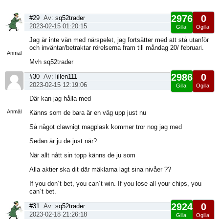
2976
0
#29
Av:
sq52trader
2023-02-15 01:20:15
Gilla!
Ogilla!
Visa
Jag är inte vän med närspelet, jag fortsätter med att stå utanför
sida
och inväntar/betraktar rörelserna fram till måndag 20/ februari.
Anmäl
Mvh sq52trader
2986
0
#30
Av:
lillen111
2023-02-15 12:19:06
Gilla!
Ogilla!
Visa
Där kan jag hålla med
sida
Anmäl
Känns som de bara är en väg upp just nu
Så något clawnigt magplask kommer tror nog jag med
Sedan är ju de just när?
När allt nått sin topp känns de ju som
Alla aktier ska dit där mäklarna lagt sina nivåer ??
If you don´t bet, you can´t win. If you lose all your chips, you
can´t bet.
2924
0
#31
Av:
sq52trader
2023-02-18 21:26:18
Gilla!
Ogilla!