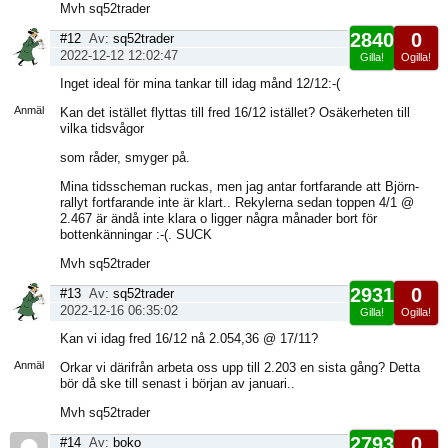
Mvh sq52trader
2840
0
#12
Av:
sq52trader
2022-12-12 12:02:47
Gilla!
Ogilla!
Visa
Inget ideal för mina tankar till idag månd 12/12:-(
sida
Anmäl
Kan det istället flyttas till fred 16/12 istället? Osäkerheten till
vilka tidsvågor
som råder, smyger på.
Mina tidsscheman ruckas, men jag antar fortfarande att Björn-
rallyt fortfarande inte är klart.. Rekylerna sedan toppen 4/1 @
2.467 är ändå inte klara o ligger några månader bort för
bottenkänningar :-(. SUCK
Mvh sq52trader
2931
0
#13
Av:
sq52trader
2022-12-16 06:35:02
Gilla!
Ogilla!
Visa
Kan vi idag fred 16/12 nå 2.054,36 @ 17/11?
sida
Anmäl
Orkar vi därifrån arbeta oss upp till 2.203 en sista gång? Detta
bör då ske till senast i början av januari..
Mvh sq52trader
2793
0
#14
Av:
boko