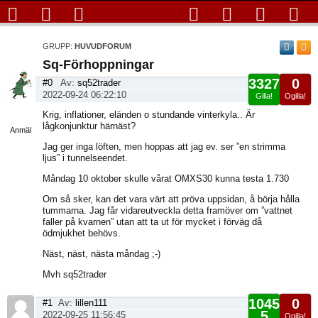
GRUPP:
HUVUDFORUM
Sq-Förhoppningar
3327
0
#0
Av:
sq52trader
2022-09-24 06:22:10
Gilla!
Ogilla!
Visa
Krig, inflationer, eländen o stundande vinterkyla.. Är
sida
lågkonjunktur härnäst?
Anmäl
Jag ger inga löften, men hoppas att jag ev. ser ”en strimma
ljus” i tunnelseendet.
Måndag 10 oktober skulle vårat OMXS30 kunna testa 1.730
Om så sker, kan det vara värt att pröva uppsidan, å börja hålla
tummarna. Jag får vidareutveckla detta framöver om ”vattnet
faller på kvarnen” utan att ta ut för mycket i förväg då
ödmjukhet behövs.
Näst, näst, nästa måndag ;-)
Mvh sq52trader
1045
0
#1
Av:
lillen111
5
2022-09-25 11:56:45
Ogilla!