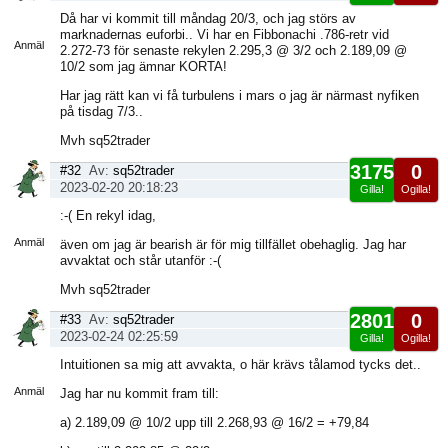
Visa
Då har vi kommit till måndag 20/3, och jag störs av
sida
marknadernas euforbi.. Vi har en Fibbonachi .786-retr vid
Anmäl
2.272-73 för senaste rekylen 2.295,3 @ 3/2 och 2.189,09 @
10/2 som jag ämnar KORTA!
Har jag rätt kan vi få turbulens i mars o jag är närmast nyfiken
på tisdag 7/3..
Mvh sq52trader
3175
0
#32
Av:
sq52trader
2023-02-20 20:18:23
Gilla!
Ogilla!
Visa
:-( En rekyl idag,
sida
Anmäl
även om jag är bearish är för mig tillfället obehaglig. Jag har
avvaktat och står utanför :-(
Mvh sq52trader
2801
0
#33
Av:
sq52trader
2023-02-24 02:25:59
Gilla!
Ogilla!
Visa
Intuitionen sa mig att avvakta, o här krävs tålamod tycks det..
sida
Anmäl
Jag har nu kommit fram till:
a) 2.189,09 @ 10/2 upp till 2.268,93 @ 16/2 = +79,84