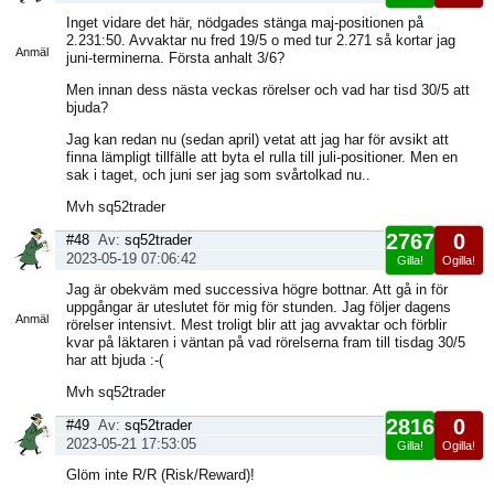
Visa
Inget vidare det här, nödgades stänga maj-positionen på
sida
2.231:50. Avvaktar nu fred 19/5 o med tur 2.271 så kortar jag
Anmäl
juni-terminerna. Första anhalt 3/6?
Men innan dess nästa veckas rörelser och vad har tisd 30/5 att
bjuda?
Jag kan redan nu (sedan april) vetat att jag har för avsikt att
finna lämpligt tillfälle att byta el rulla till juli-positioner. Men en
sak i taget, och juni ser jag som svårtolkad nu..
Mvh sq52trader
2767
0
#48
Av:
sq52trader
2023-05-19 07:06:42
Gilla!
Ogilla!
Visa
Jag är obekväm med successiva högre bottnar. Att gå in för
sida
uppgångar är uteslutet för mig för stunden. Jag följer dagens
Anmäl
rörelser intensivt. Mest troligt blir att jag avvaktar och förblir
kvar på läktaren i väntan på vad rörelserna fram till tisdag 30/5
har att bjuda :-(
Mvh sq52trader
2816
0
#49
Av:
sq52trader
2023-05-21 17:53:05
Gilla!
Ogilla!
Visa
Glöm inte R/R (Risk/Reward)!
sida