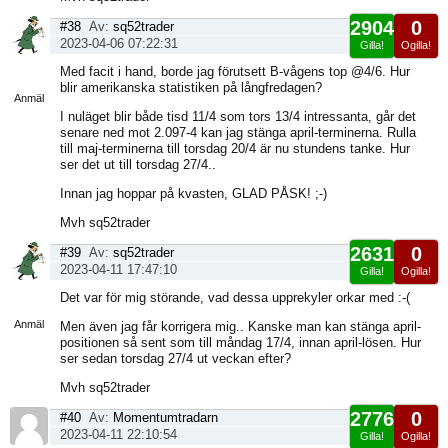
2904
0
#38
Av:
sq52trader
2023-04-06 07:22:31
Gilla!
Ogilla!
Visa
Med facit i hand, borde jag förutsett B-vågens top @4/6. Hur
sida
blir amerikanska statistiken på långfredagen?
Anmäl
I nuläget blir både tisd 11/4 som tors 13/4 intressanta, går det
senare ned mot 2.097-4 kan jag stänga april-terminerna. Rulla
till maj-terminerna till torsdag 20/4 är nu stundens tanke. Hur
ser det ut till torsdag 27/4..
Innan jag hoppar på kvasten, GLAD PÅSK! ;-)
Mvh sq52trader
2631
0
#39
Av:
sq52trader
2023-04-11 17:47:10
Gilla!
Ogilla!
Visa
Det var för mig störande, vad dessa upprekyler orkar med :-(
sida
Anmäl
Men även jag får korrigera mig.. Kanske man kan stänga april-
positionen så sent som till måndag 17/4, innan april-lösen. Hur
ser sedan torsdag 27/4 ut veckan efter?
Mvh sq52trader
2776
0
#40
Av:
Momentumtradarn
2023-04-11 22:10:54
Gilla!
Ogilla!