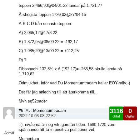
toppen 2.466,93@04/01-22 landar på 1.721,77
Årshögsta toppen 1720,02@27/04-15
A-B-C-D från senaste toppen:
A) 2.065,12@17/8-22
B) 1.872,95@08/09-22 = -192,17
C) 1.985,20@13/09-22 = +112,25
D) ?
Fibbonachi 132,8% x A (192,17)= -265,58 skulle landa på
1.719,62
Ödmjukhet, inför vad Du Momentumtradarn kallar EOY-rally;-)
Det får jag anledning till att återkomma till...
Mvh sq52trader
3116
0
#6
Av:
Momentumtradarn
2022-10-03 08:22:52
Gilla!
Ogilla!
Visa
:-), nivåerna är nog viktigare än tiden. 1680-1720 vore
sida
spännande att ta in positiva positioner vid.
Anmäl
Momentum