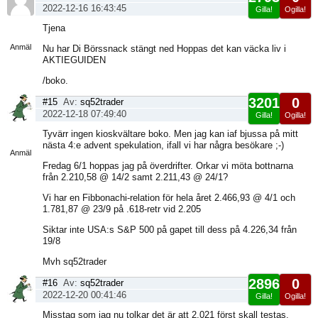
2022-12-16 16:43:45
Gilla!
Ogilla!
Visa
Tjena
sida
Anmäl
Nu har Di Börssnack stängt ned Hoppas det kan väcka liv i
AKTIEGUIDEN
/boko.
3201
0
#15
Av:
sq52trader
2022-12-18 07:49:40
Gilla!
Ogilla!
Visa
Tyvärr ingen kioskvältare boko. Men jag kan iaf bjussa på mitt
sida
nästa 4:e advent spekulation, ifall vi har några besökare ;-)
Anmäl
Fredag 6/1 hoppas jag på överdrifter. Orkar vi möta bottnarna
från 2.210,58 @ 14/2 samt 2.211,43 @ 24/1?
Vi har en Fibbonachi-relation för hela året 2.466,93 @ 4/1 och
1.781,87 @ 23/9 på .618-retr vid 2.205
Siktar inte USA:s S&P 500 på gapet till dess på 4.226,34 från
19/8
Mvh sq52trader
2896
0
#16
Av:
sq52trader
2022-12-20 00:41:46
Gilla!
Ogilla!
Visa
Misstag som jag nu tolkar det är att 2.021 först skall testas.