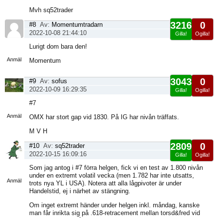
Mvh sq52trader
3216
0
#8
Av:
Momentumtradarn
2022-10-08 21:44:10
Gilla!
Ogilla!
Visa
Lurigt dom bara den!
sida
Anmäl
Momentum
3043
0
#9
Av:
sofus
2022-10-09 16:29:35
Gilla!
Ogilla!
Visa
#7
sida
Anmäl
OMX har stort gap vid 1830. På IG har nivån träffats.
M V H
2809
0
#10
Av:
sq52trader
2022-10-15 16:09:16
Gilla!
Ogilla!
Visa
Som jag antog i #7 förra helgen, fick vi en test av 1.800 nivån
sida
under en extremt volatil vecka (men 1.782 har inte utsatts,
Anmäl
trots nya YL i USA). Notera att alla lågpivoter är under
Handelstid, ej i närhet av stängning.
Om inget extremt händer under helgen inkl. måndag, kanske
man får inrikta sig på .618-retracement mellan torsd&fred vid