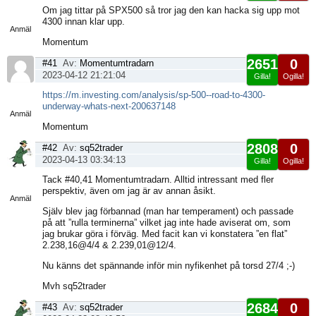
Visa
Om jag tittar på SPX500 så tror jag den kan hacka sig upp mot
sida
4300 innan klar upp.
Anmäl
Momentum
2651
0
#41
Av:
Momentumtradarn
2023-04-12 21:21:04
Gilla!
Ogilla!
Visa
https://m.investing.com/analysis/sp-500--road-to-4300-
sida
underway-whats-next-200637148
Anmäl
Momentum
2808
0
#42
Av:
sq52trader
2023-04-13 03:34:13
Gilla!
Ogilla!
Visa
Tack #40,41 Momentumtradarn. Alltid intressant med fler
sida
perspektiv, även om jag är av annan åsikt.
Anmäl
Själv blev jag förbannad (man har temperament) och passade
på att ”rulla terminerna” vilket jag inte hade aviserat om, som
jag brukar göra i förväg. Med facit kan vi konstatera ”en flat”
2.238,16@4/4 & 2.239,01@12/4.
Nu känns det spännande inför min nyfikenhet på torsd 27/4 ;-)
Mvh sq52trader
2684
0
#43
Av:
sq52trader