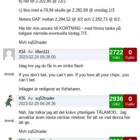
b) ner till 2.202,85 @ 22/2
c) lika med a-79,84 skulle ge 2.282,69 @ onsdag 1/3
Notera GAP mellan 2.294,52 @ 3/2 och 2.282,73 @ 6/2..
Här blir min ansats till KORTNING - med första tanke på
tidigare nämnda eventuella tisdag 7/3..
Mvh sq52trader
2722
0
#34
Av:
lillen111
2023-02-24 09:28:00
Gilla!
Ogilla!
Visa
Idag tror jag du får in en strike flash
sida
Anmäl
If you don´t bet, you can´t win. If you lose all your chips, you
can´t bet.
Inlägget är redigerat av författaren.
2936
0
#35
Av:
sq52trader
2023-02-28 04:28:36
Gilla!
Ogilla!
Visa
Näh, här tolkar jag att det krävs ytterligare TÅLAMOD.. Jag
sida
avvaktar även nästa veckas rörelser, för att se vad dessa har
Anmäl
att ge..
Mvh sq52trader