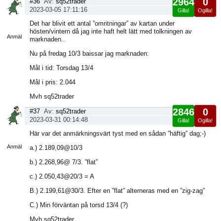
2964
0
#36
Av:
sq52trader
2023-03-05 17:11:16
Gilla!
Ogilla!
Visa
Det har blivit ett antal ”omritningar” av kartan under
sida
hösten/vintern då jag inte haft helt lätt med tolkningen av
Anmäl
marknaden..
Nu på fredag 10/3 baissar jag marknaden:
Mål i tid: Torsdag 13/4
Mål i pris: 2.044
Mvh sq52trader
2846
0
#37
Av:
sq52trader
2023-03-31 00:14:48
Gilla!
Ogilla!
Visa
Här var det anmärkningsvärt tyst med en sådan ”häftig” dag;-)
sida
Anmäl
a.) 2.189,09@10/3
b.) 2.268,96@ 7/3. ”flat”
c.) 2.050,43@20/3 = A
B.) 2.199,61@30/3. Efter en ”flat” alterneras med en ”zig-zag”
C.) Min förväntan på torsd 13/4 (?)
Mvh sq52trader