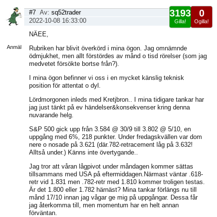
3193
0
#7
Av:
sq52trader
2022-10-08 16:33:00
Gilla!
Ogilla!
Visa
NÄEE,
sida
Anmäl
Rubriken har blivit överkörd i mina ögon. Jag omnämnde
ödmjukhet, men allt förstördes av månd o tisd rörelser (som jag
medvetet försökte bortse från?).
I mina ögon befinner vi oss i en mycket känslig teknisk
position för attentat o dyl.
Lördmorgonen inleds med Kretjbron.. I mina tidigare tankar har
jag just tänkt på ev händelser&konsekvenser kring denna
nuvarande helg.
S&P 500 gick upp från 3.584 @ 30/9 till 3.802 @ 5/10, en
uppgång med 6%, 218 punkter. Under fredagskvällen var dom
nere o nosade på 3.621 (där.782-retracement låg på 3.632!
Alltså under.) Känns inte övertygande..
Jag tror att våran lågpivot under måndagen kommer sättas
tillsammans med USA på eftermiddagen.Närmast väntar .618-
retr vid 1.831 men .782-retr med 1.810 kommer troligen testas.
Är det 1.800 eller 1.782 härnäst? Mina tankar förlängs nu till
månd 17/10 innan jag vågar ge mig på uppgångar. Dessa får
jag återkomma till, men momentum har en helt annan
förväntan.