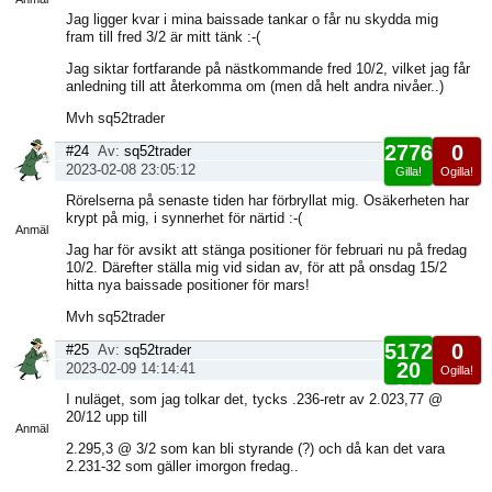
Jag ligger kvar i mina baissade tankar o får nu skydda mig
fram till fred 3/2 är mitt tänk :-(
Jag siktar fortfarande på nästkommande fred 10/2, vilket jag får
anledning till att återkomma om (men då helt andra nivåer..)
Mvh sq52trader
2776
0
#24
Av:
sq52trader
2023-02-08 23:05:12
Gilla!
Ogilla!
Visa
Rörelserna på senaste tiden har förbryllat mig. Osäkerheten har
sida
krypt på mig, i synnerhet för närtid :-(
Anmäl
Jag har för avsikt att stänga positioner för februari nu på fredag
10/2. Därefter ställa mig vid sidan av, för att på onsdag 15/2
hitta nya baissade positioner för mars!
Mvh sq52trader
5172
0
#25
Av:
sq52trader
20
2023-02-09 14:14:41
Ogilla!
Gilla!
Visa
I nuläget, som jag tolkar det, tycks .236-retr av 2.023,77 @
sida
20/12 upp till
Anmäl
2.295,3 @ 3/2 som kan bli styrande (?) och då kan det vara
2.231-32 som gäller imorgon fredag..