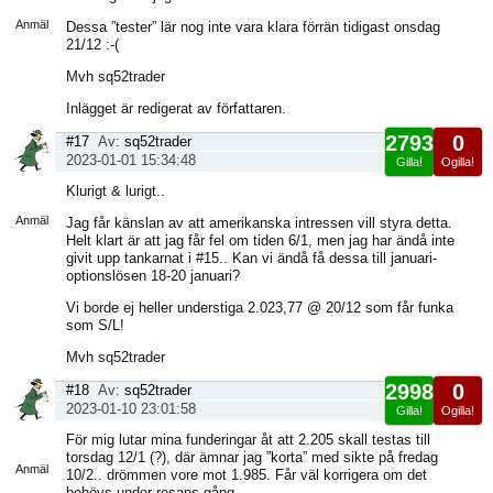
sida
Anmäl
Dessa ”tester” lär nog inte vara klara förrän tidigast onsdag
21/12 :-(
Mvh sq52trader
Inlägget är redigerat av författaren.
2793
0
#17
Av:
sq52trader
2023-01-01 15:34:48
Gilla!
Ogilla!
Visa
Klurigt & lurigt..
sida
Anmäl
Jag får känslan av att amerikanska intressen vill styra detta.
Helt klart är att jag får fel om tiden 6/1, men jag har ändå inte
givit upp tankarnat i #15.. Kan vi ändå få dessa till januari-
optionslösen 18-20 januari?
Vi borde ej heller understiga 2.023,77 @ 20/12 som får funka
som S/L!
Mvh sq52trader
2998
0
#18
Av:
sq52trader
2023-01-10 23:01:58
Gilla!
Ogilla!
Visa
För mig lutar mina funderingar åt att 2.205 skall testas till
sida
torsdag 12/1 (?), där ämnar jag ”korta” med sikte på fredag
Anmäl
10/2.. drömmen vore mot 1.985. Får väl korrigera om det
behövs under resans gång.