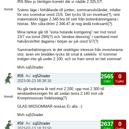
Visa
#55 Blev ju tämligen korrekt där vi nådde 2.325,57!
sida
Anmäl
Solens läge i förhållande till jorden, sommarsolståndet, infaller
för oss svenskar onsd 21/6. Det tycks få sin inverkan(?), rent
matematiskt ligger 2.340 bra till sett från bottenkänningarna i
höstas. Min våta-dröm 2.346-47 är nog ändå tveksamt(?).
Mina tankar går till ”sista hotande korrigering” ner mot torsd
13/7 via torsd 29/6(?) och ”window dressing” i samband med
halvårsskiftet dagarna i början av juli onsd 5/7(?)
Sammanfattningsvis är det onekligen intresse från investerarna
stor, även om bredden tycks bli smal & selektiv. Vi kommer
troligen inte gå under 2.100, och se fram emot en het sommar!
Mvh sq52trader
2565
0
#58
Av:
sq52trader
2023-06-23 08:38:16
Gilla!
Ogilla!
Visa
Nu går tankarna åt ned mot 2.200, upp mot 2.300 till
sida
windowdressingen för att sedan testa 2.140 mot vår
Anmäl
Kronprinsessas födelsedag(?)
GLAD MIDSOMMAR önskas Er alla :-)
Mvh sq52trader
2637
0
#59
Av:
sq52trader
2023-07-13 18:33:50
Gilla!
Ogilla!