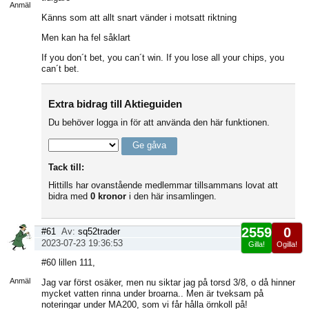
Anmäl
Känns som att allt snart vänder i motsatt riktning
Men kan ha fel såklart
If you don´t bet, you can´t win. If you lose all your chips, you
can´t bet.
Extra bidrag till Aktieguiden
Du behöver logga in för att använda den här funktionen.
Tack till:
Hittills har ovanstående medlemmar tillsammans lovat att
bidra med
0 kronor
i den här insamlingen.
2559
0
#61
Av:
sq52trader
2023-07-23 19:36:53
Gilla!
Ogilla!
Visa
#60 lillen 111,
sida
Anmäl
Jag var först osäker, men nu siktar jag på torsd 3/8, o då hinner
mycket vatten rinna under broarna.. Men är tveksam på
noteringar under MA200, som vi får hålla örnkoll på!