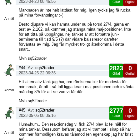
2023-04-23 08:46:56
Gilla!
Ogilla!
Visa
Marknaden är inte helt lättläst för mig. Igen tycks jag få rucka
sida
på mina förväntningar :-(
Anmäl
Desto djupare vi kan hamna under nu på torsd 27/4, gärna en
test av 2.162, så kommer jag stänga mina maj-positioner. Inte
för att titta på uppgångar, nej tänket är att förbättra juni-
terminerna till tisd 9/5 (?) där vidare baissresor därefter
förväntas av mig. Jag får mycket troligt återkomma i detta
snart..
Mvh sq52trader
2823
0
#44
Av:
sq52trader
2023-04-25 22:06:35
Gilla!
Ogilla!
Visa
Ett alternativ tänk jag har, om rörelserna blir för modesta för
sida
min smak, är att i så fall ligga kvar i maj-positionen och invänta
Anmäl
måndag 8/5 för att se vad vi får där..
Mvh sq52trader
2777
0
#45
Av:
sq52trader
2023-05-05 08:35:16
Gilla!
Ogilla!
Visa
Hum&hum.. Den reaktionsdag vi fick 27/4 blev åt fel håll för
sida
mina tankar. Dessutom befarar jag att vi trampat i sirap så här
Anmäl
kommer förmodligen krävas tålamod (en egenskap jag har brist
av).