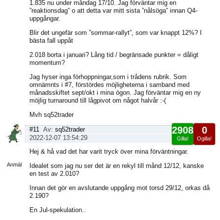
1.835 nu under måndag 17/10. Jag förväntar mig en
”reaktionsdag” o att detta var mitt sista ”nålsöga” innan Q4-
uppgångar.
Blir det ungefär som ”sommar-rallyt”, som var knappt 12%? I
bästa fall uppåt
2.018 borta i januari? Lång tid / begränsade punkter = dåligt
momentum?
Jag hyser inga förhoppningar,som i trådens rubrik. Som
omnämnts i #7, förstördes möjligheterna i samband med
månadsskiftet sept/okt i mina ögon. Jag förväntar mig en ny
möjlig turnaround till lågpivot om något halvår :-(
Mvh sq52trader
2908
0
#11
Av:
sq52trader
2022-12-07 13:54:29
Gilla!
Ogilla!
Visa
Hej & hå vad det har varit tryck över mina förväntningar.
sida
Anmäl
Idealet som jag nu ser det är en rekyl till månd 12/12, kanske
en test av 2.010?
Innan det gör en avslutande uppgång mot torsd 29/12, orkas då
2.190?
En Jul-spekulation..