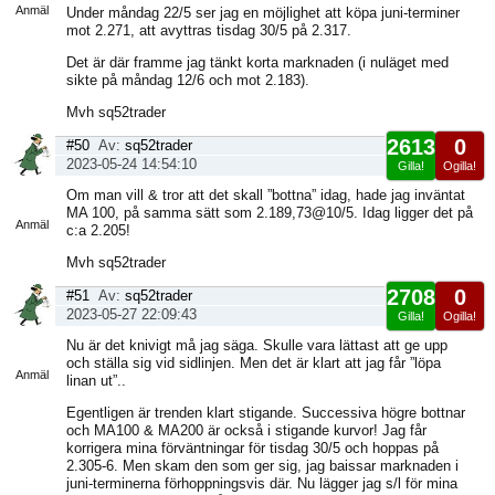
Anmäl
Under måndag 22/5 ser jag en möjlighet att köpa juni-terminer
mot 2.271, att avyttras tisdag 30/5 på 2.317.
Det är där framme jag tänkt korta marknaden (i nuläget med
sikte på måndag 12/6 och mot 2.183).
Mvh sq52trader
2613
0
#50
Av:
sq52trader
2023-05-24 14:54:10
Gilla!
Ogilla!
Visa
Om man vill & tror att det skall ”bottna” idag, hade jag inväntat
sida
MA 100, på samma sätt som 2.189,73@10/5. Idag ligger det på
Anmäl
c:a 2.205!
Mvh sq52trader
2708
0
#51
Av:
sq52trader
2023-05-27 22:09:43
Gilla!
Ogilla!
Visa
Nu är det knivigt må jag säga. Skulle vara lättast att ge upp
sida
och ställa sig vid sidlinjen. Men det är klart att jag får ”löpa
Anmäl
linan ut”..
Egentligen är trenden klart stigande. Successiva högre bottnar
och MA100 & MA200 är också i stigande kurvor! Jag får
korrigera mina förväntningar för tisdag 30/5 och hoppas på
2.305-6. Men skam den som ger sig, jag baissar marknaden i
juni-terminerna förhoppningsvis där. Nu lägger jag s/l för mina