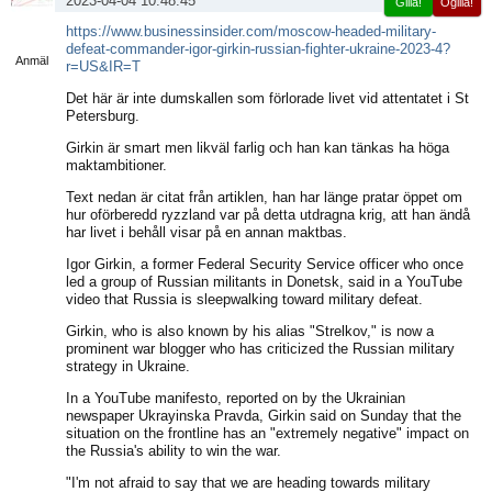
2023-04-04 10:48:45
Gilla!
Ogilla!
Visa
https://www.businessinsider.com/moscow-headed-military-
sida
defeat-commander-igor-girkin-russian-fighter-ukraine-2023-4?
Anmäl
r=US&IR=T
Det här är inte dumskallen som förlorade livet vid attentatet i St
Petersburg.
Girkin är smart men likväl farlig och han kan tänkas ha höga
maktambitioner.
Text nedan är citat från artiklen, han har länge pratar öppet om
hur oförberedd ryzzland var på detta utdragna krig, att han ändå
har livet i behåll visar på en annan maktbas.
Igor Girkin, a former Federal Security Service officer who once
led a group of Russian militants in Donetsk, said in a YouTube
video that Russia is sleepwalking toward military defeat.
Girkin, who is also known by his alias "Strelkov," is now a
prominent war blogger who has criticized the Russian military
strategy in Ukraine.
In a YouTube manifesto, reported on by the Ukrainian
newspaper Ukrayinska Pravda, Girkin said on Sunday that the
situation on the frontline has an "extremely negative" impact on
the Russia's ability to win the war.
"I'm not afraid to say that we are heading towards military