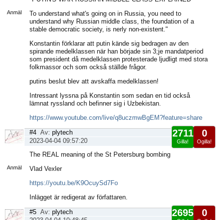
sida
Anmäl
To understand what's going on in Russia, you need to
understand why Russian middle class, the foundation of a
stable democratic society, is nerly non-existent."
Konstantin förklarar att putin kände sig bedragen av den
spirande medelklassen när han började sin 3;je mandatperiod
som president då medelklassen protesterade ljudligt med stora
folkmassor och som också ställde frågor.
putins beslut blev att avskaffa medelklassen!
Intressant lyssna på Konstantin som sedan en tid också
lämnat ryssland och befinner sig i Uzbekistan.
https://www.youtube.com/live/q8uczmwBgEM?feature=share
2711
0
#4
Av:
plytech
2023-04-04 09:57:20
Gilla!
Ogilla!
Visa
The REAL meaning of the St Petersburg bombing
sida
Anmäl
Vlad Vexler
https://youtu.be/K9OcuySd7Fo
Inlägget är redigerat av författaren.
2695
0
#5
Av:
plytech