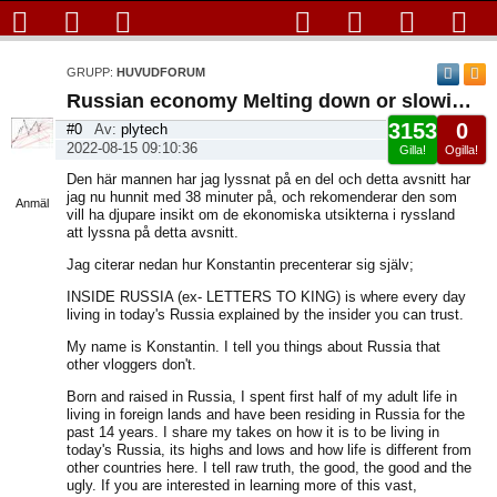
GRUPP:
HUVUDFORUM
Russian economy Melting down or slowing down?
3153
0
#0
Av:
plytech
2022-08-15 09:10:36
Gilla!
Ogilla!
Visa
Den här mannen har jag lyssnat på en del och detta avsnitt har
sida
jag nu hunnit med 38 minuter på, och rekomenderar den som
Anmäl
vill ha djupare insikt om de ekonomiska utsikterna i ryssland
att lyssna på detta avsnitt.
Jag citerar nedan hur Konstantin precenterar sig själv;
INSIDE RUSSIA (ex- LETTERS TO KING) is where every day
living in today's Russia explained by the insider you can trust.
My name is Konstantin. I tell you things about Russia that
other vloggers don't.
Born and raised in Russia, I spent first half of my adult life in
living in foreign lands and have been residing in Russia for the
past 14 years. I share my takes on how it is to be living in
today's Russia, its highs and lows and how life is different from
other countries here. I tell raw truth, the good, the good and the
ugly. If you are interested in learning more of this vast,