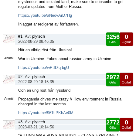
mysterious and isolated land, make sure to subscribe to get
regular updates from Mother Russia.
https://youtu.be/aNeovArD7Hg
Inlägget är redigerat av författaren.
3256
0
#1
Av:
plytech
2022-08-29 08:46:05
Gilla!
Ogilla!
Visa
Här en viktig röst från Ukraina!
sida
Anmäl
War in Ukraine. Fakes about russian army in Ukraine
https://youtu.be/wPtIDlq-bgU
2972
0
#2
Av:
plytech
2022-08-29 18:15:35
Gilla!
Ogilla!
Visa
Och en ung röst från ryssland.
sida
Anmäl
Propaganda drives me crazy // How environment in Russia
changed in the last months
https://youtu.be/96TsPKhAc0M
2772
0
#3
Av:
plytech
2023-03-21 10:14:56
Gilla!
Ogilla!
Visa
"PUTIN'S WAR RUSSIAN MIDDLE CLASS EXPLAINED