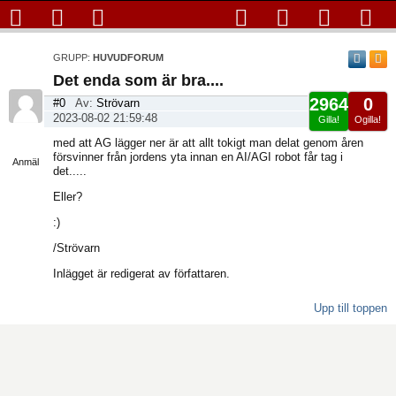
GRUPP:
HUVUDFORUM
Det enda som är bra....
2964
0
#0
Av:
Strövarn
2023-08-02 21:59:48
Gilla!
Ogilla!
Visa
med att AG lägger ner är att allt tokigt man delat genom åren
sida
försvinner från jordens yta innan en AI/AGI robot får tag i
Anmäl
det.....
Eller?
:)
/Strövarn
Inlägget är redigerat av författaren.
Upp till toppen