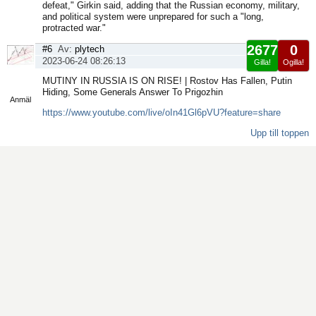
defeat," Girkin said, adding that the Russian economy, military,
and political system were unprepared for such a "long,
protracted war."
2677
0
#6
Av:
plytech
2023-06-24 08:26:13
Gilla!
Ogilla!
Visa
MUTINY IN RUSSIA IS ON RISE! | Rostov Has Fallen, Putin
sida
Hiding, Some Generals Answer To Prigozhin
Anmäl
https://www.youtube.com/live/oIn41Gl6pVU?feature=share
Upp till toppen