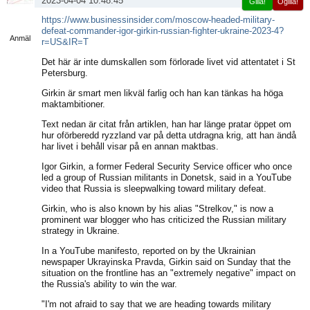
2023-04-04 10:48:45
Gilla!
Ogilla!
Visa
https://www.businessinsider.com/moscow-headed-military-
sida
defeat-commander-igor-girkin-russian-fighter-ukraine-2023-4?
Anmäl
r=US&IR=T
Det här är inte dumskallen som förlorade livet vid attentatet i St
Petersburg.
Girkin är smart men likväl farlig och han kan tänkas ha höga
maktambitioner.
Text nedan är citat från artiklen, han har länge pratar öppet om
hur oförberedd ryzzland var på detta utdragna krig, att han ändå
har livet i behåll visar på en annan maktbas.
Igor Girkin, a former Federal Security Service officer who once
led a group of Russian militants in Donetsk, said in a YouTube
video that Russia is sleepwalking toward military defeat.
Girkin, who is also known by his alias "Strelkov," is now a
prominent war blogger who has criticized the Russian military
strategy in Ukraine.
In a YouTube manifesto, reported on by the Ukrainian
newspaper Ukrayinska Pravda, Girkin said on Sunday that the
situation on the frontline has an "extremely negative" impact on
the Russia's ability to win the war.
"I'm not afraid to say that we are heading towards military