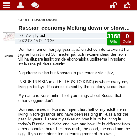
GRUPP:
HUVUDFORUM
Russian economy Melting down or slowing down?
3168
0
#0
Av:
plytech
2022-08-15 09:10:36
Gilla!
Ogilla!
Visa
Den här mannen har jag lyssnat på en del och detta avsnitt har
sida
jag nu hunnit med 38 minuter på, och rekomenderar den som
Anmäl
vill ha djupare insikt om de ekonomiska utsikterna i ryssland
att lyssna på detta avsnitt.
Jag citerar nedan hur Konstantin precenterar sig själv;
INSIDE RUSSIA (ex- LETTERS TO KING) is where every day
living in today's Russia explained by the insider you can trust.
My name is Konstantin. I tell you things about Russia that
other vloggers don't.
Born and raised in Russia, I spent first half of my adult life in
living in foreign lands and have been residing in Russia for the
past 14 years. I share my takes on how it is to be living in
today's Russia, its highs and lows and how life is different from
other countries here. I tell raw truth, the good, the good and the
ugly. If you are interested in learning more of this vast,