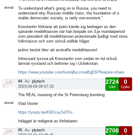
sida
Anmäl
To understand what's going on in Russia, you need to
understand why Russian middle class, the foundation of a
stable democratic society, is nerly non-existent."
Konstantin förklarar att putin kände sig bedragen av den
spirande medelklassen när han började sin 3;je mandatperiod
som president då medelklassen protesterade ljudligt med stora
folkmassor och som också ställde frågor.
putins beslut blev att avskaffa medelklassen!
Intressant lyssna på Konstantin som sedan en tid också
lämnat ryssland och befinner sig i Uzbekistan.
https://www.youtube.com/live/q8uczmwBgEM?feature=share
2724
0
#4
Av:
plytech
2023-04-04 09:57:20
Gilla!
Ogilla!
Visa
The REAL meaning of the St Petersburg bombing
sida
Anmäl
Vlad Vexler
https://youtu.be/K9OcuySd7Fo
Inlägget är redigerat av författaren.
2708
0
#5
Av:
plytech