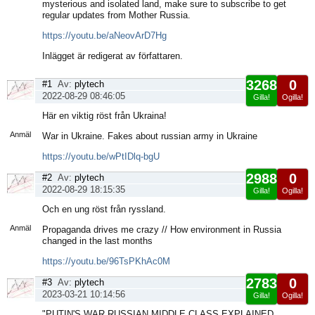
mysterious and isolated land, make sure to subscribe to get
regular updates from Mother Russia.
https://youtu.be/aNeovArD7Hg
Inlägget är redigerat av författaren.
3268
0
#1
Av:
plytech
2022-08-29 08:46:05
Gilla!
Ogilla!
Visa
Här en viktig röst från Ukraina!
sida
Anmäl
War in Ukraine. Fakes about russian army in Ukraine
https://youtu.be/wPtIDlq-bgU
2988
0
#2
Av:
plytech
2022-08-29 18:15:35
Gilla!
Ogilla!
Visa
Och en ung röst från ryssland.
sida
Anmäl
Propaganda drives me crazy // How environment in Russia
changed in the last months
https://youtu.be/96TsPKhAc0M
2783
0
#3
Av:
plytech
2023-03-21 10:14:56
Gilla!
Ogilla!
Visa
"PUTIN'S WAR RUSSIAN MIDDLE CLASS EXPLAINED