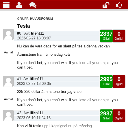
GRUPP:
HUVUDFORUM
Tesla
2837
0
#0
Av:
lillen111
2023-02-27 18:08:07
Gilla!
Ogilla!
Visa
Nu kan de vara dags för en slant på tesla denna veckan
sida
Anmäl
Åtminstone fram till onsdag kväll
If you don´t bet, you can´t win. If you lose all your chips, you
can´t bet.
2995
0
#1
Av:
lillen111
2023-02-27 18:09:35
Gilla!
Ogilla!
Visa
225-230 dollar åtminstone tror jag vi ser
sida
Anmäl
If you don´t bet, you can´t win. If you lose all your chips, you
can´t bet.
2937
0
#2
Av:
lillen111
2023-06-10 11:24:16
Gilla!
Ogilla!
Visa
Kan vi få tesla upp i köpsignal nu på måndag