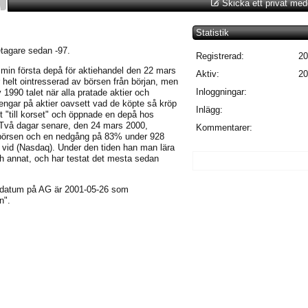
Skicka ett privat me
Statistik
tagare sedan -97.
Registrerad:
20
in första depå för aktiehandel den 22 mars
Aktiv:
20
 helt ointresserad av börsen från början, men
Inloggningar:
v 1990 talet när alla pratade aktier och
engar på aktier oavsett vad de köpte så kröp
Inlägg:
lut "till korset" och öppnade en depå hos
 Två dagar senare, den 24 mars 2000,
Kommentarer:
börsen och en nedgång på 83% under 928
 vid (Nasdaq). Under den tiden han man lära
ch annat, och har testat det mesta sedan
. datum på AG är 2001-05-26 som
n".