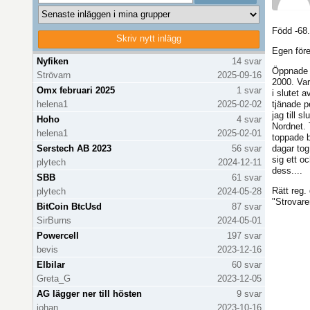
Född -68.
Skriv nytt inlägg
Uppdaterar inläggslista...
Egen före
Nyfiken
14 svar
Öppnade m
Strövarn
2025-09-16
2000. Var
Omx februari 2025
1 svar
i slutet a
helena1
2025-02-02
tjänade p
jag till s
Hoho
4 svar
Nordnet.
helena1
2025-02-01
toppade 
Serstech AB 2023
56 svar
dagar tog
sig ett o
plytech
2024-12-11
dess....
SBB
61 svar
Rätt reg
plytech
2024-05-28
"Strovare
BitCoin BtcUsd
87 svar
SirBurns
2024-05-01
Powercell
197 svar
bevis
2023-12-16
Elbilar
60 svar
Greta_G
2023-12-05
AG lägger ner till hösten
9 svar
johan
2023-10-16