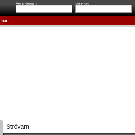
Användarnamn
Lösenord
mar
Strövarn