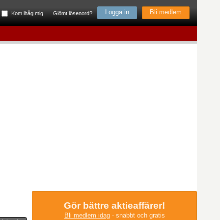
Bli medlem
Kom ihåg mig
Glömt lösenord?
Gör bättre aktieaffärer!
Bli medlem idag
- snabbt och gratis