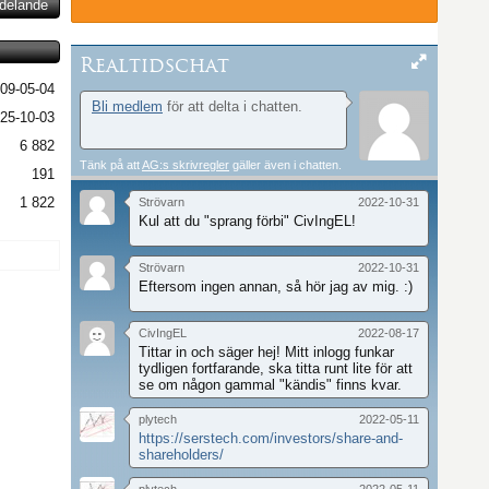
ddelande
Realtidschat
09-05-04
Bli medlem
för att delta i chatten.
25-10-03
6 882
Tänk på att
AG:s skrivregler
gäller även i chatten.
191
1 822
Strövarn
2022-10-31
Kul att du "sprang förbi" CivIngEL!
Strövarn
2022-10-31
Eftersom ingen annan, så hör jag av mig. :)
CivIngEL
2022-08-17
Tittar in och säger hej! Mitt inlogg funkar
tydligen fortfarande, ska titta runt lite för att
se om någon gammal "kändis" finns kvar.
plytech
2022-05-11
https://serstech.com/investors/share-and-
shareholders/