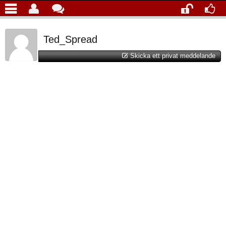
Ted_Spread
Skicka ett privat meddelande