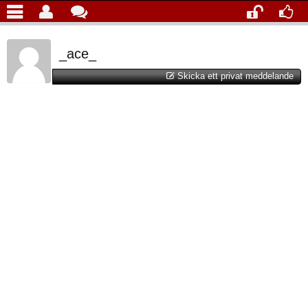
_ace_
Skicka ett privat meddelande