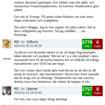
statens absoluta spjutspets mot sådant man inte gillar, och
misslyckas Finansinspektionen, så kommer Skatteverket göra
jobbet.
Och det är Sverige. På andra sidan Atlanten har man ännu
högre motivation och möjligheter.
Ska dock tillägga; Jag är inte negativ till själva ideén. Det är
dess möjligheter jag misstror. Så jag vidhåller..... var
försiktiga....
2779
0
#60
Av:
SirBurns
2014-01-28 11:39:28
Gilla!
Ogilla!
Visa
Ja bitcoin och liknande valutor är än så länge högriskprojekt,
sida
både tekniskt och juridiskt. Bitcoin är t.e.x inte skalbart i dess
Anmäl
nuvarande form till att kunna hantera ens en bråkdel så många
transaktioner som VISA har per dygn.
Det som staten dock borde gilla med bitcoin är att den är allt
annat än anonym, alla transaktioner i blockchain finns sparade
där för evigt och är offentligt. Skatteverket har inte samma
direkta insyn hos bankerna, där måste de begära ut info.
2757
0
#61
Av:
Upponer
2014-02-25 19:03:44
Gilla!
Ogilla!
Visa
För info, kan vara något riktigt allvarligt
sida