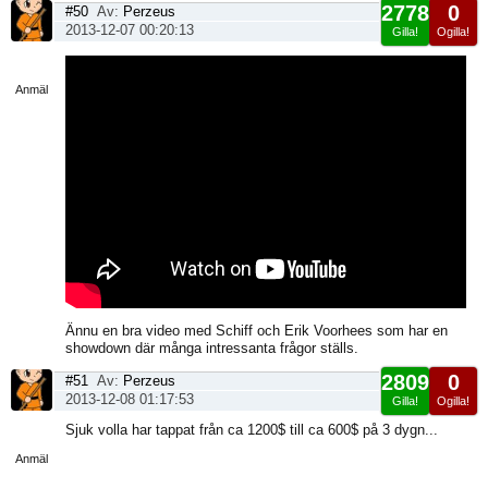
2778
0
#50
Av:
Perzeus
2013-12-07 00:20:13
Gilla!
Ogilla!
Visa
sida
Anmäl
Ännu en bra video med Schiff och Erik Voorhees som har en
showdown där många intressanta frågor ställs.
2809
0
#51
Av:
Perzeus
2013-12-08 01:17:53
Gilla!
Ogilla!
Visa
Sjuk volla har tappat från ca 1200$ till ca 600$ på 3 dygn...
sida
Anmäl