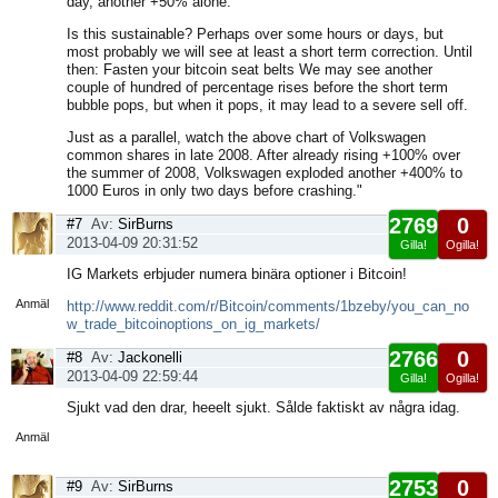
day, another +50% alone.
Is this sustainable? Perhaps over some hours or days, but
most probably we will see at least a short term correction. Until
then: Fasten your bitcoin seat belts We may see another
couple of hundred of percentage rises before the short term
bubble pops, but when it pops, it may lead to a severe sell off.
Just as a parallel, watch the above chart of Volkswagen
common shares in late 2008. After already rising +100% over
the summer of 2008, Volkswagen exploded another +400% to
1000 Euros in only two days before crashing."
2769
0
#7
Av:
SirBurns
2013-04-09 20:31:52
Gilla!
Ogilla!
Visa
IG Markets erbjuder numera binära optioner i Bitcoin!
sida
Anmäl
http://www.reddit.com/r/Bitcoin/comments/1bzeby/you_can_no
w_trade_bitcoinoptions_on_ig_markets/
2766
0
#8
Av:
Jackonelli
2013-04-09 22:59:44
Gilla!
Ogilla!
Visa
Sjukt vad den drar, heeelt sjukt. Sålde faktiskt av några idag.
sida
Anmäl
2753
0
#9
Av:
SirBurns