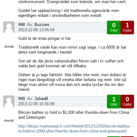
storkonsument. Energivärdet som bränsle, om man har cash.
Guldet har uppbackning i sitt traditionella egenvärde men
egentligen enbart i användbarheten som metall.
0
1
#48
Av:
Buzzaro
2013-12-05 13:55:54
Gilla!
Ogilla!
Visa
Guld är de enda pengar vi har.
sida
Anmäl
Traditionellt värde kan man minst sagt säga. I ca 6000 år har
detta varit tongivande i handel.
Sen att de där jävla vattenskallen Nixon satt i tv soffan och
valde bort guld kommer att slå tillbaka.
Dollarn är ju bajs faktiskt. Alla håller inte med, men dollarn är
inget man långsiktigt vill inneha eller befatta sig med. Inte så
länge man aktivt vill mosa den och andra tycker illa om den
internt.
1
0
#49
Av:
JohanB
2013-12-05 15:56:00
Gilla!
Ogilla!
Visa
Bitcoin battles to hold to $1,000 after thumbs-down from China
sida
and Greenspan
Anmäl
http://blogs.marketwatch.com/thetell/2013/12/05/bitcoin-battles-
to-hold-to-1000-after-thumbs-down-from-china-and-greenspan/