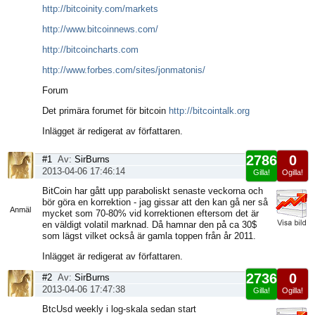
http://bitcoinity.com/markets
http://www.bitcoinnews.com/
http://bitcoincharts.com
http://www.forbes.com/sites/jonmatonis/
Forum
Det primära forumet för bitcoin
http://bitcointalk.org
Inlägget är redigerat av författaren.
2786
0
#1
Av:
SirBurns
2013-04-06 17:46:14
Gilla!
Ogilla!
Visa
BitCoin har gått upp paraboliskt senaste veckorna och
sida
bör göra en korrektion - jag gissar att den kan gå ner så
Anmäl
mycket som 70-80% vid korrektionen eftersom det är
en väldigt volatil marknad. Då hamnar den på ca 30$
som lägst vilket också är gamla toppen från år 2011.
Inlägget är redigerat av författaren.
2736
0
#2
Av:
SirBurns
2013-04-06 17:47:38
Gilla!
Ogilla!
Visa
BtcUsd weekly i log-skala sedan start