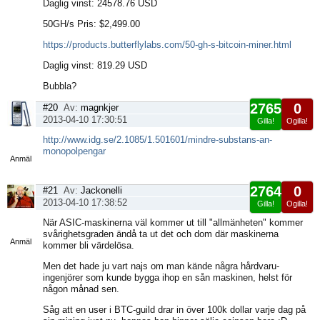
Daglig vinst: 24578.76 USD
50GH/s Pris: $2,499.00
https://products.butterflylabs.com/50-gh-s-bitcoin-miner.html
Daglig vinst: 819.29 USD
Bubbla?
2765
0
#20
Av:
magnkjer
2013-04-10 17:30:51
Gilla!
Ogilla!
Visa
http://www.idg.se/2.1085/1.501601/mindre-substans-an-
sida
monopolpengar
Anmäl
2764
0
#21
Av:
Jackonelli
2013-04-10 17:38:52
Gilla!
Ogilla!
Visa
När ASIC-maskinerna väl kommer ut till "allmänheten" kommer
sida
svårighetsgraden ändå ta ut det och dom där maskinerna
Anmäl
kommer bli värdelösa.
Men det hade ju vart najs om man kände några hårdvaru-
ingenjörer som kunde bygga ihop en sån maskinen, helst för
någon månad sen.
Såg att en user i BTC-guild drar in över 100k dollar varje dag på