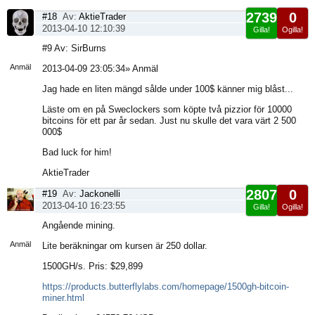
2739
0
#18
Av:
AktieTrader
2013-04-10 12:10:39
Gilla!
Ogilla!
Visa
#9 Av: SirBurns
sida
Anmäl
2013-04-09 23:05:34» Anmäl
Jag hade en liten mängd sålde under 100$ känner mig blåst...
Läste om en på Sweclockers som köpte två pizzior för 10000
bitcoins för ett par år sedan. Just nu skulle det vara värt 2 500
000$
Bad luck for him!
AktieTrader
2807
0
#19
Av:
Jackonelli
2013-04-10 16:23:55
Gilla!
Ogilla!
Visa
Angående mining.
sida
Anmäl
Lite beräkningar om kursen är 250 dollar.
1500GH/s. Pris: $29,899
https://products.butterflylabs.com/homepage/1500gh-bitcoin-
miner.html