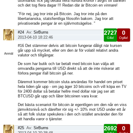
utomlands fick jag betala flera hundra kronor i avgift till banken
och det tog flera dagar !!! Redan där är Bitcoin en vinnare!
"För nej, jag tror inte på Bitcoin. Jag tror inte på den
libertarianska, statsfientliga filosofin bakom. Jag tror att
privatiserade pengar är en självmotsägelse. "
2727
0
#24
Av:
SirBurns
2013-04-10 18:22:46
Gilla!
Ogilla!
Visa
#16 Det stämmer delvis att bitcoin fungerar dåligt när kursen
sida
går upp så mycket, eller om den är för volatil relativt andra
Anmäl
valutor och tillgångar.
De som har butik och tar betalt med bitcoin kan välja att
omvandla pengarna till USD direkt så att de inte riskerar att
förlora pengar ifall bitcoin gå ner.
Däremot kommer bitcoin sluta användas för handel om priset
hela tiden går upp - om jag äger 10 bitcoins och vill köpa en TV
för 2400 dollar så betalar hellre med dollar när jag ser att
BTCUSD går upp och låter bitcoinen vara kvar.
Det bästa scenariot för bitcoin är egentligen om den når en viss
jämviktsnivå och därefter rör sig +/- 10% mot USD under ett år
så att folk slutar spekulera i den och istället använder den för
att handla varor o tjänster.
2692
0
#25
Av:
SirBurns
2013-04-10 20:38:48