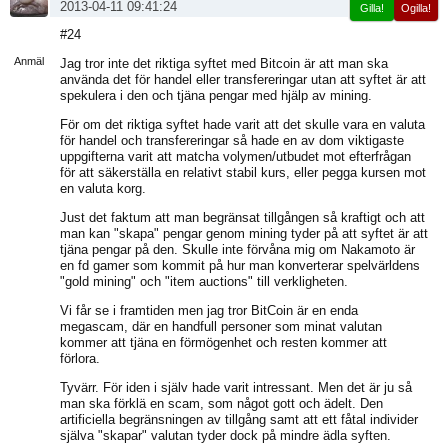
2013-04-11 09:41:24
Gilla!
Ogilla!
Visa
#24
sida
Anmäl
Jag tror inte det riktiga syftet med Bitcoin är att man ska
använda det för handel eller transfereringar utan att syftet är att
spekulera i den och tjäna pengar med hjälp av mining.
För om det riktiga syftet hade varit att det skulle vara en valuta
för handel och transfereringar så hade en av dom viktigaste
uppgifterna varit att matcha volymen/utbudet mot efterfrågan
för att säkerställa en relativt stabil kurs, eller pegga kursen mot
en valuta korg.
Just det faktum att man begränsat tillgången så kraftigt och att
man kan "skapa" pengar genom mining tyder på att syftet är att
tjäna pengar på den. Skulle inte förvåna mig om Nakamoto är
en fd gamer som kommit på hur man konverterar spelvärldens
"gold mining" och "item auctions" till verkligheten.
Vi får se i framtiden men jag tror BitCoin är en enda
megascam, där en handfull personer som minat valutan
kommer att tjäna en förmögenhet och resten kommer att
förlora.
Tyvärr. För iden i själv hade varit intressant. Men det är ju så
man ska förklä en scam, som något gott och ädelt. Den
artificiella begränsningen av tillgång samt att ett fåtal individer
själva "skapar" valutan tyder dock på mindre ädla syften.