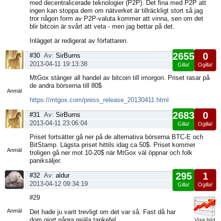
med decentralicerade teknologier (P2P). Det fina med P2P att
ingen kan stoppa dem om nätverket är tillräckligt stort så jag
tror någon form av P2P-valuta kommer att vinna, sen om det
blir bitcoin är svårt att veta - men jag bettar på det.
Inlägget är redigerat av författaren.
2655
0
#30
Av:
SirBurns
2013-04-11 19:13:38
Gilla!
Ogilla!
Visa
MtGox stänger all handel av bitcoin till imorgon. Priset rasar på
sida
de andra börserna till 80$
Anmäl
https://mtgox.com/press_release_20130411.html
2683
0
#31
Av:
SirBurns
2013-04-11 23:06:04
Gilla!
Ogilla!
Visa
Priset fortsätter gå ner på de alternativa börserna BTC-E och
sida
BitStamp. Lägsta priset hittils idag ca 50$. Priset kommer
Anmäl
troligen gå ner mot 10-20$ när MtGox väl öppnar och folk
paniksäljer.
295
1
#32
Av:
aldur
2013-04-12 09:34:19
Gilla!
Ogilla!
Visa
#29
sida
Anmäl
Det hade ju varit trevligt om det var så. Fast då har
dom gjort några rejäla tankefel.