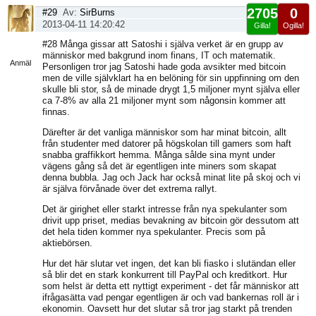
2705
0
#29
Av:
SirBurns
2013-04-11 14:20:42
Gilla!
Ogilla!
Visa
#28 Många gissar att Satoshi i själva verket är en grupp av
sida
människor med bakgrund inom finans, IT och matematik.
Anmäl
Personligen tror jag Satoshi hade goda avsikter med bitcoin
men de ville självklart ha en belöning för sin uppfinning om den
skulle bli stor, så de minade drygt 1,5 miljoner mynt själva eller
ca 7-8% av alla 21 miljoner mynt som någonsin kommer att
finnas.
Därefter är det vanliga människor som har minat bitcoin, allt
från studenter med datorer på högskolan till gamers som haft
snabba graffikkort hemma. Många sålde sina mynt under
vägens gång så det är egentligen inte miners som skapat
denna bubbla. Jag och Jack har också minat lite på skoj och vi
är själva förvånade över det extrema rallyt.
Det är girighet eller starkt intresse från nya spekulanter som
drivit upp priset, medias bevakning av bitcoin gör dessutom att
det hela tiden kommer nya spekulanter. Precis som på
aktiebörsen.
Hur det här slutar vet ingen, det kan bli fiasko i slutändan eller
så blir det en stark konkurrent till PayPal och kreditkort. Hur
som helst är detta ett nyttigt experiment - det får människor att
ifrågasätta vad pengar egentligen är och vad bankernas roll är i
ekonomin. Oavsett hur det slutar så tror jag starkt på trenden