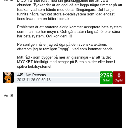
Bitcoin är inte först med sin grundläggande idé att vara
obunden. Tycker det är en god idé att lägga några timmar på att
forska i vad som hände med deras föregångare. Det har ju
funnits några mycket stora e-betalsystem som idag endast
finns kvar som en bitter bismak.
Problemet är att staterna aldrig kommer acceptera betalsystem
som man inte har insyn i. Och går stater i krig så förlorar såna
här betalsystem. Ovillkorligen!!!!!
Personligen håller jag ett öga på den svenska aktören,
eftersom jag är tämligen "trygg" i vad som kommer hända.
Mitt råd - som bygger på mer än gissningar - är att ta det
MYCKET försiktigt med pengar på Bitcoin-aktier eller inne i
själva betalsystemet.
2755
0
#45
Av:
Perzeus
2013-11-26 00:59:13
Gilla!
Ogilla!
Visa
sida
Anmäl