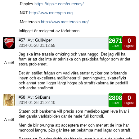
-Ripples
https://ripple.com/currency/
-NXT
http://www.nxtcrypto.org
-Mastercoin
http://www.mastercoin.org/
Inlägget är redigerat av författaren.
2671
0
#57
Av:
Gulliviper
2014-01-28 01:12:55
Gilla!
Ogilla!
Visa
Jag ska inte trassla omkring och vara neggo. Det jag vill ha
sida
fram är att det inte är tekniska och praktiska frågor som är det
Anmäl
stora problemet.
Det är istället frågan om vad våra stater tycker om bristande
insyn och excellenta möjligheter till penningtvätt, skatteflykt
och annat som ligger långt högre på straffskalorna än pedofili
och andra småbrott.
2808
0
#58
Av:
SirBurns
2014-01-28 01:22:10
Gilla!
Ogilla!
Visa
Staten och bankerna vill precis som mediebolagen leva kvar i
sida
den gamla världsbilden där de hade full kontroll.
Anmäl
Men de blir tvungna att acceptera mer och mer att de inte har
monopol längre, p2p går inte att bekämpa med lagar och straff.