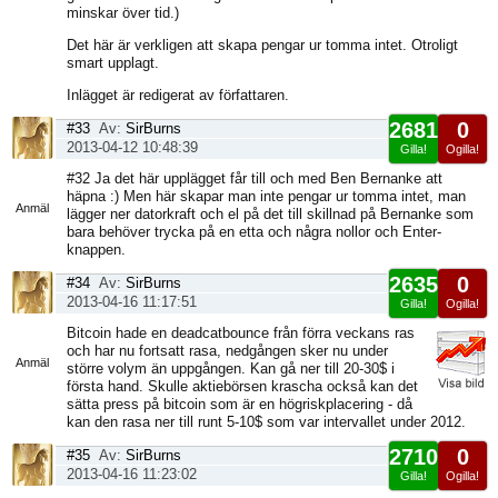
minskar över tid.)
Det här är verkligen att skapa pengar ur tomma intet. Otroligt
smart upplagt.
Inlägget är redigerat av författaren.
2681
0
#33
Av:
SirBurns
2013-04-12 10:48:39
Gilla!
Ogilla!
Visa
#32 Ja det här upplägget får till och med Ben Bernanke att
sida
häpna :) Men här skapar man inte pengar ur tomma intet, man
Anmäl
lägger ner datorkraft och el på det till skillnad på Bernanke som
bara behöver trycka på en etta och några nollor och Enter-
knappen.
2635
0
#34
Av:
SirBurns
2013-04-16 11:17:51
Gilla!
Ogilla!
Visa
Bitcoin hade en deadcatbounce från förra veckans ras
sida
och har nu fortsatt rasa, nedgången sker nu under
Anmäl
större volym än uppgången. Kan gå ner till 20-30$ i
första hand. Skulle aktiebörsen krascha också kan det
sätta press på bitcoin som är en högriskplacering - då
kan den rasa ner till runt 5-10$ som var intervallet under 2012.
2710
0
#35
Av:
SirBurns
2013-04-16 11:23:02
Gilla!
Ogilla!