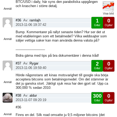
Visa
BTC/USD i daily, här syns den paraboliska uppgången
sida
och kraschen i större detalj.
Anmäl
1
0
#36
Av:
ramlajh
2013-11-06 19:37:42
Gilla!
Ogilla!
Visa
Bump. Kommentarer på rallyt senaste tiden? Hur ser det ut
sida
med etableringen som ett betalmedel? Vilka webbsajter som
Anmäl
säljer vettiga saker kan man använda denna valuta på?
________________
Bidra gärna med tips på bra dokumentärer i denna tråd!
2
0
#37
Av:
Rygar
2013-11-06 19:59:40
Gilla!
Ogilla!
Visa
Hörde någonstans att kinas motsvarighet till google ska börja
sida
acceptera bitcoins som betalningsmedel. Om det stämmer är
Anmäl
det ju ganska stort. Jäkligt sjuk resa har den gjort iaf. Upp ca
300,000 % sedan 2010.
300
0
#38
Av:
aldur
2013-11-07 09:20:19
Gilla!
Ogilla!
Visa
#36
sida
Anmäl
Finns en del. Silk road omsatte ju 9,5 miljoner bitcoins (det