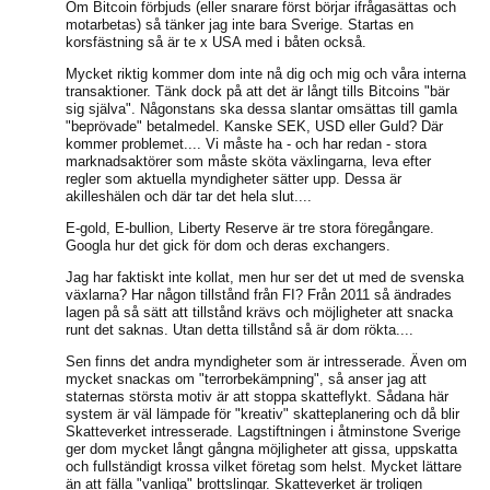
Om Bitcoin förbjuds (eller snarare först börjar ifrågasättas och
motarbetas) så tänker jag inte bara Sverige. Startas en
korsfästning så är te x USA med i båten också.
Mycket riktig kommer dom inte nå dig och mig och våra interna
transaktioner. Tänk dock på att det är långt tills Bitcoins "bär
sig själva". Någonstans ska dessa slantar omsättas till gamla
"beprövade" betalmedel. Kanske SEK, USD eller Guld? Där
kommer problemet.... Vi måste ha - och har redan - stora
marknadsaktörer som måste sköta växlingarna, leva efter
regler som aktuella myndigheter sätter upp. Dessa är
akilleshälen och där tar det hela slut....
E-gold, E-bullion, Liberty Reserve är tre stora föregångare.
Googla hur det gick för dom och deras exchangers.
Jag har faktiskt inte kollat, men hur ser det ut med de svenska
växlarna? Har någon tillstånd från FI? Från 2011 så ändrades
lagen på så sätt att tillstånd krävs och möjligheter att snacka
runt det saknas. Utan detta tillstånd så är dom rökta....
Sen finns det andra myndigheter som är intresserade. Även om
mycket snackas om "terrorbekämpning", så anser jag att
staternas största motiv är att stoppa skatteflykt. Sådana här
system är väl lämpade för "kreativ" skatteplanering och då blir
Skatteverket intresserade. Lagstiftningen i åtminstone Sverige
ger dom mycket långt gångna möjligheter att gissa, uppskatta
och fullständigt krossa vilket företag som helst. Mycket lättare
än att fälla "vanliga" brottslingar. Skatteverket är troligen