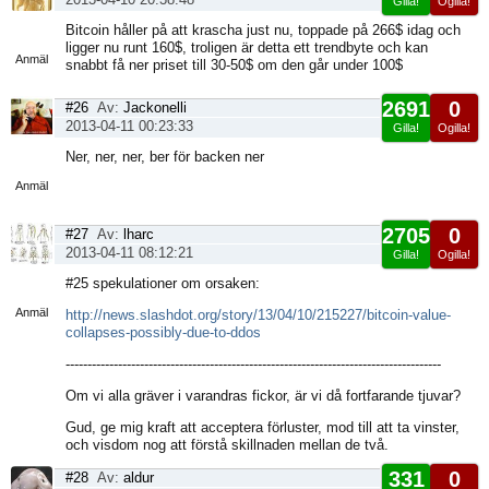
Gilla!
Ogilla!
Visa
Bitcoin håller på att krascha just nu, toppade på 266$ idag och
sida
ligger nu runt 160$, troligen är detta ett trendbyte och kan
Anmäl
snabbt få ner priset till 30-50$ om den går under 100$
2691
0
#26
Av:
Jackonelli
2013-04-11 00:23:33
Gilla!
Ogilla!
Visa
Ner, ner, ner, ber för backen ner
sida
Anmäl
2705
0
#27
Av:
lharc
2013-04-11 08:12:21
Gilla!
Ogilla!
Visa
#25 spekulationer om orsaken:
sida
Anmäl
http://news.slashdot.org/story/13/04/10/215227/bitcoin-value-
collapses-possibly-due-to-ddos
--------------------------------------------------------------------------------------
Om vi alla gräver i varandras fickor, är vi då fortfarande tjuvar?
Gud, ge mig kraft att acceptera förluster, mod till att ta vinster,
och visdom nog att förstå skillnaden mellan de två.
331
0
#28
Av:
aldur