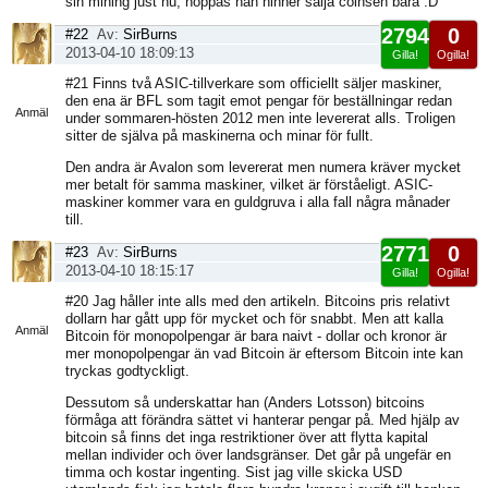
sin mining just nu, hoppas han hinner sälja coinsen bara :D
2794
0
#22
Av:
SirBurns
2013-04-10 18:09:13
Gilla!
Ogilla!
Visa
#21 Finns två ASIC-tillverkare som officiellt säljer maskiner,
sida
den ena är BFL som tagit emot pengar för beställningar redan
Anmäl
under sommaren-hösten 2012 men inte levererat alls. Troligen
sitter de själva på maskinerna och minar för fullt.
Den andra är Avalon som levererat men numera kräver mycket
mer betalt för samma maskiner, vilket är förståeligt. ASIC-
maskiner kommer vara en guldgruva i alla fall några månader
till.
2771
0
#23
Av:
SirBurns
2013-04-10 18:15:17
Gilla!
Ogilla!
Visa
#20 Jag håller inte alls med den artikeln. Bitcoins pris relativt
sida
dollarn har gått upp för mycket och för snabbt. Men att kalla
Anmäl
Bitcoin för monopolpengar är bara naivt - dollar och kronor är
mer monopolpengar än vad Bitcoin är eftersom Bitcoin inte kan
tryckas godtyckligt.
Dessutom så underskattar han (Anders Lotsson) bitcoins
förmåga att förändra sättet vi hanterar pengar på. Med hjälp av
bitcoin så finns det inga restriktioner över att flytta kapital
mellan individer och över landsgränser. Det går på ungefär en
timma och kostar ingenting. Sist jag ville skicka USD