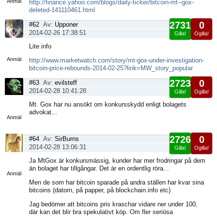
Anmäl
http://finance.yahoo.com/blogs/daily-ticker/bitcoin-mt--gox-
deleted-141110461.html
2731
0
#62
Av:
Upponer
2014-02-26 17:38:51
Gilla!
Ogilla!
Visa
Lite info
sida
Anmäl
http://www.marketwatch.com/story/mt-gox-under-investigation-
bitcoin-price-rebounds-2014-02-25?link=MW_story_popular
2723
0
#63
Av:
evilsteff
2014-02-28 10:41:28
Gilla!
Ogilla!
Visa
Mt. Gox har nu ansökt om konkursskydd enligt bolagets
sida
advokat...
Anmäl
2726
0
#64
Av:
SirBurns
2014-02-28 13:06:31
Gilla!
Ogilla!
Visa
Ja MtGox är konkursmässig, kunder har mer frodringar på dem
sida
än bolaget har tillgångar. Det är en ordentlig röra...
Anmäl
Men de som har bitcoin sparade på andra ställen har kvar sina
bitcoins (datorn, på papper, på blockchain.info etc)
Jag bedömer att bitcoins pris kraschar vidare ner under 100,
där kan det blir bra spekulativt köp. Om fler seriösa