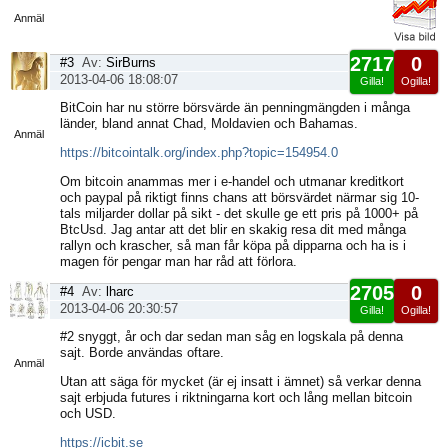
sida
Anmäl
2717
0
#3
Av:
SirBurns
2013-04-06 18:08:07
Gilla!
Ogilla!
Visa
BitCoin har nu större börsvärde än penningmängden i många
sida
länder, bland annat Chad, Moldavien och Bahamas.
Anmäl
https://bitcointalk.org/index.php?topic=154954.0
Om bitcoin anammas mer i e-handel och utmanar kreditkort
och paypal på riktigt finns chans att börsvärdet närmar sig 10-
tals miljarder dollar på sikt - det skulle ge ett pris på 1000+ på
BtcUsd. Jag antar att det blir en skakig resa dit med många
rallyn och krascher, så man får köpa på dipparna och ha is i
magen för pengar man har råd att förlora.
2705
0
#4
Av:
lharc
2013-04-06 20:30:57
Gilla!
Ogilla!
Visa
#2 snyggt, år och dar sedan man såg en logskala på denna
sida
sajt. Borde användas oftare.
Anmäl
Utan att säga för mycket (är ej insatt i ämnet) så verkar denna
sajt erbjuda futures i riktningarna kort och lång mellan bitcoin
och USD.
https://icbit.se