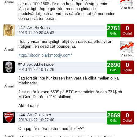
Anmäl
ner mot 100-150$ där man kan köpa på sig bitcoin
långsiktigt. Jag utgår från trenden i glidande
medelvärdet, och att vid ras så bör priset gå ner under
denna nivå temporärt.
2761
0
#42
Av:
SirBurns
2013-11-20 20:43:43
Gilla!
Ogilla!
Visa
Hourly visar mer tydligt rallyt och raset därefter, vi är
sida
troligen i en dead cat bounce nu.
Anmäl
http://bitcoin.clarkmoody.com/
2690
0
#43
Av:
AktieTrader
2013-11-22 10:17:26
Gilla!
Ogilla!
Visa
Jag förstår inte hur kursen kan vara så olika mellan olika
sida
marknader.
Anmäl
Just nu är kursen 659$ på BTC-e samtidigt är den 731$ på
MtGox. Det är ju 11% skillnad.
AktieTrader
2669
0
#44
Av:
Gulliviper
2013-11-22 10:27:46
Gilla!
Ogilla!
Visa
Om jag får störa festen med lite "FA".
sida
Anmäl