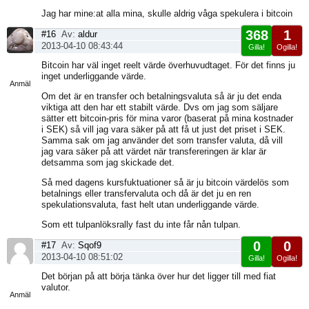
Jag har mine:at alla mina, skulle aldrig våga spekulera i bitcoin
368
1
#16
Av:
aldur
2013-04-10 08:43:44
Gilla!
Ogilla!
Visa
Bitcoin har väl inget reelt värde överhuvudtaget. För det finns ju
sida
inget underliggande värde.
Anmäl
Om det är en transfer och betalningsvaluta så är ju det enda
viktiga att den har ett stabilt värde. Dvs om jag som säljare
sätter ett bitcoin-pris för mina varor (baserat på mina kostnader
i SEK) så vill jag vara säker på att få ut just det priset i SEK.
Samma sak om jag använder det som transfer valuta, då vill
jag vara säker på att värdet när transfereringen är klar är
detsamma som jag skickade det.
Så med dagens kursfuktuationer så är ju bitcoin värdelös som
betalnings eller transfervaluta och då är det ju en ren
spekulationsvaluta, fast helt utan underliggande värde.
Som ett tulpanlöksrally fast du inte får nån tulpan.
0
0
#17
Av:
Sqof9
2013-04-10 08:51:02
Gilla!
Ogilla!
Visa
Det början på att börja tänka över hur det ligger till med fiat
sida
valutor.
Anmäl