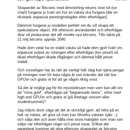
Skapandet av Bitcoins med diminishing returns över tid (se
chart) fungerar ju tvärt om hur en valuta ska fungera (där en
riksbank anpassar penningmängden efter efterfrågan).
Däremot fungerar ju modellen perfekt om du vill skapa ett
spekulations object. Allt eftersom användandet och efterfrågan
ökar så produceras det allt mindre nya bitcoins. Tills taket på
21 milj bitcoins uppnås 2040.
Hade dom velat ha en stabil valuta så hade dom gjort tvärt om,
anpassat output av miningen efter efterfrågan (tex priset) så
ökad efterfrågan ökade tillgången och därmed hållt priset
stabilt.
Och visserligen har du rätt att vanligt folk idag kan tjäna pengar
på miningen men för bara några år sen krävdes det rätt bra
GPU'er och gratis el för att ge någon riktig vinst.
Så det är möjligt jag för för misstänksam men vem kan allt om
att "mina guld", efterfrågan på "begränsade items", sitter med
high end GPU'er och gratis el (på företags servern eller
studentrummet)?
Jag måste dock säga att det är skickligt gjort, att hitta på en
helt ny valuta, att göra så man kan tillverka valutan själv ;-)
och sälja den och även hålla inne stora mängder som man sen
säljer när efterfrågan stiger och priset rusar. (Vilket det
garanterat kommer att göra eftersom skapandet av bitcoins