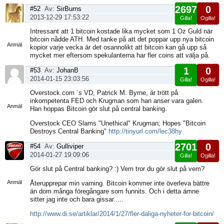
2697
0
#52
Av:
SirBurns
2013-12-29 17:53:22
Gilla!
Ogilla!
Visa
Intressant att 1 bitcoin kostade lika mycket som 1 Oz Guld när
sida
bitcoin nådde ATH. Med tanke på att det poppar upp nya bitcoin
Anmäl
kopior varje vecka är det osannolikt att bitcoin kan gå upp så
mycket mer eftersom spekulanterna har fler coins att välja på.
1
0
#53
Av:
JohanB
2014-01-15 23:03:56
Gilla!
Ogilla!
Visa
Overstock.com ´s VD, Patrick M. Byrne, är trött på
sida
inkompetenta FED och Krugman som han anser vara galen.
Anmäl
Han hoppas Bitcoin gör slut på central banking.
Overstock CEO Slams "Unethical" Krugman; Hopes "Bitcoin
Destroys Central Banking"
http://tinyurl.com/lec38hy
2701
0
#54
Av:
Gulliviper
2014-01-27 19:09:06
Gilla!
Ogilla!
Visa
Gör slut på Central banking? :) Vem tror du gör slut på vem?
sida
Anmäl
Återupprepar min varning. Bitcoin kommer inte överleva bättre
än dom många föregångare som funnits. Och i detta ämne
sitter jag inte och bara gissar.....
http://www.di.se/artiklar/2014/1/27/fler-daliga-nyheter-for-bitcoin/