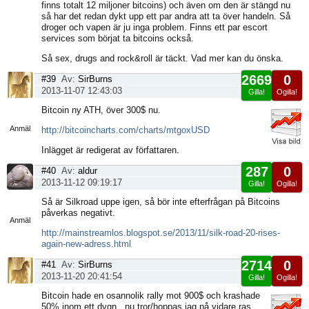
finns totalt 12 miljoner bitcoins) och även om den är stängd nu
så har det redan dykt upp ett par andra att ta över handeln. Så
droger och vapen är ju inga problem. Finns ett par escort
services som börjat ta bitcoins också.
Så sex, drugs and rock&roll är täckt. Vad mer kan du önska.
2669
0
#39
Av:
SirBurns
2013-11-07 12:43:03
Gilla!
Ogilla!
Visa
Bitcoin ny ATH, över 300$ nu.
sida
Anmäl
http://bitcoincharts.com/charts/mtgoxUSD
Inlägget är redigerat av författaren.
287
0
#40
Av:
aldur
2013-11-12 09:19:17
Gilla!
Ogilla!
Visa
Så är Silkroad uppe igen, så bör inte efterfrågan på Bitcoins
sida
påverkas negativt.
Anmäl
http://mainstreamlos.blogspot.se/2013/11/silk-road-20-rises-
again-new-adress.html
2714
0
#41
Av:
SirBurns
2013-11-20 20:41:54
Gilla!
Ogilla!
Visa
Bitcoin hade en osannolik rally mot 900$ och krashade
sida
50% inom ett dygn.. nu tror/hoppas jag på vidare ras