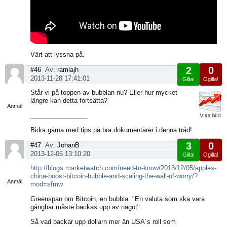
Värt att lyssna på.
2
0
#46
Av:
ramlajh
2013-11-28 17:41:01
Gilla!
Ogilla!
Visa
Står vi på toppen av bubblan nu? Eller hur mycket
sida
längre kan detta fortsätta?
Anmäl
________________
Bidra gärna med tips på bra dokumentärer i denna tråd!
3
0
#47
Av:
JohanB
2013-12-05 13:10:20
Gilla!
Ogilla!
Visa
http://blogs.marketwatch.com/need-to-know/2013/12/05/apples-
sida
china-boost-bitcoin-bubble-and-scaling-the-wall-of-worry/?
Anmäl
mod=sfmw
Greenspan om Bitcoin, en bubbla: "En valuta som ska vara
gångbar måste backas upp av något".
Så vad backar upp dollarn mer än USA´s roll som