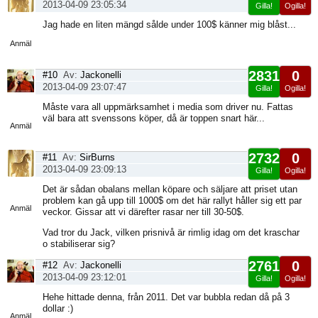
2013-04-09 23:05:34
Gilla!
Ogilla!
Visa
Jag hade en liten mängd sålde under 100$ känner mig blåst...
sida
Anmäl
2831
0
#10
Av:
Jackonelli
2013-04-09 23:07:47
Gilla!
Ogilla!
Visa
Måste vara all uppmärksamhet i media som driver nu. Fattas
sida
väl bara att svenssons köper, då är toppen snart här...
Anmäl
2732
0
#11
Av:
SirBurns
2013-04-09 23:09:13
Gilla!
Ogilla!
Visa
Det är sådan obalans mellan köpare och säljare att priset utan
sida
problem kan gå upp till 1000$ om det här rallyt håller sig ett par
Anmäl
veckor. Gissar att vi därefter rasar ner till 30-50$.
Vad tror du Jack, vilken prisnivå är rimlig idag om det kraschar
o stabiliserar sig?
2761
0
#12
Av:
Jackonelli
2013-04-09 23:12:01
Gilla!
Ogilla!
Visa
Hehe hittade denna, från 2011. Det var bubbla redan då på 3
sida
dollar :)
Anmäl