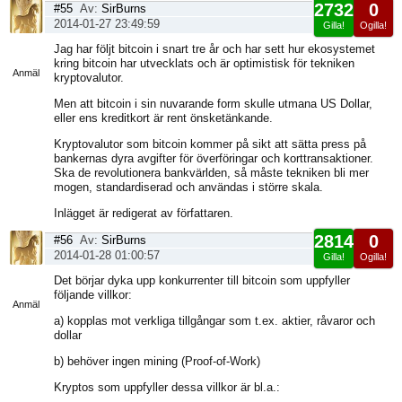
2732
0
#55
Av:
SirBurns
2014-01-27 23:49:59
Gilla!
Ogilla!
Visa
Jag har följt bitcoin i snart tre år och har sett hur ekosystemet
sida
kring bitcoin har utvecklats och är optimistisk för tekniken
Anmäl
kryptovalutor.
Men att bitcoin i sin nuvarande form skulle utmana US Dollar,
eller ens kreditkort är rent önsketänkande.
Kryptovalutor som bitcoin kommer på sikt att sätta press på
bankernas dyra avgifter för överföringar och korttransaktioner.
Ska de revolutionera bankvärlden, så måste tekniken bli mer
mogen, standardiserad och användas i större skala.
Inlägget är redigerat av författaren.
2814
0
#56
Av:
SirBurns
2014-01-28 01:00:57
Gilla!
Ogilla!
Visa
Det börjar dyka upp konkurrenter till bitcoin som uppfyller
sida
följande villkor:
Anmäl
a) kopplas mot verkliga tillgångar som t.ex. aktier, råvaror och
dollar
b) behöver ingen mining (Proof-of-Work)
Kryptos som uppfyller dessa villkor är bl.a.: