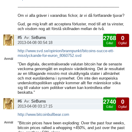
--------------------------------------------------------------------------------------
Om vi alla gräver i varandras fickor, är vi då fortfarande tjuvar?
Gud, ge mig kraft att acceptera förluster, mod till att ta vinster,
och visdom nog att förstå skillnaden mellan de två.
2768
0
#5
Av:
SirBurns
2013-04-08 00:54:18
Gilla!
Ogilla!
Visa
http://www.svd.se/opinion/brannpunkt/bitcoins-succe-ett-
sida
misslyckande-for-euron_8060752.svd
Anmäl
"Den digitala, decentraliserade valutan bitcoin har de senaste
veckorna genomgått en explosiv värdeökning. Det är resultatet
av en tilltagande misstro mot skuldtyngda stater i allmänhet
och mot euroländerna i synnerhet. Om inte den europeiska
underskottspolitiken upphör kommer allt fler människor söka
sig till valutor som politiker varken kan kontrollera eller
beskatta."
2740
0
#6
Av:
SirBurns
2013-04-08 03:17:15
Gilla!
Ogilla!
Visa
http://www.bitcoinbullbear.com
sida
Anmäl
"Bitcoin prices have been exploding: Over the past four weeks,
bitcoin prices rallied a whopping +450%, and just over the past