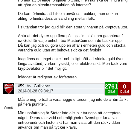
Ponera att Sverige förbjuder bitcoin, men hur ska de hindra mig
att göra en bitcoin-transaktion på internet?
De kan förhindra att bitcoin används i butiker, men de kan
aldrig förhindra dess användning mellan folk.
I slutändan tror jag guld blir den stora vinnaren på kryptovalutor.
Anta att det dyker upp flera pålitliga "mints" som garanterar 1
oz Guld för varje enhet i tex MasterCoin som de backar upp.
Då kan jag och du göra upp en affär i enheten guld och skicka
varandra guld utan att behöva skicka det fysiskt.
Idag finns det inget enkelt och billigt sätt att skicka guld över
långa avstånd, varken fysiskt, eller elektroniskt. Men tack vare
kryptovalutor blir det möjligt.
Inlägget är redigerat av författaren.
2761
0
#59
Av:
Gulliviper
2014-01-28 09:34:17
Gilla!
Ogilla!
Visa
Måste nog fortsätta vara neggo eftersom jag inte delar din åsikt
sida
på flera punkter..
Anmäl
Min uppfattning är Stater inte alls blir tvungna att acceptera
något. Deras räckvidd och möjligheter överstiger kreativa
entreprenör och historiskt har man visat att den räckvidden
används om man så tycker krävs.