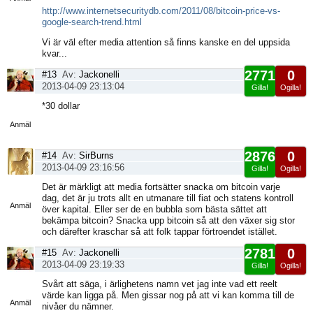
http://www.internetsecuritydb.com/2011/08/bitcoin-price-vs-
google-search-trend.html
Vi är väl efter media attention så finns kanske en del uppsida
kvar...
2771
0
#13
Av:
Jackonelli
2013-04-09 23:13:04
Gilla!
Ogilla!
Visa
*30 dollar
sida
Anmäl
2876
0
#14
Av:
SirBurns
2013-04-09 23:16:56
Gilla!
Ogilla!
Visa
Det är märkligt att media fortsätter snacka om bitcoin varje
sida
dag, det är ju trots allt en utmanare till fiat och statens kontroll
Anmäl
över kapital. Eller ser de en bubbla som bästa sättet att
bekämpa bitcoin? Snacka upp bitcoin så att den växer sig stor
och därefter kraschar så att folk tappar förtroendet istället.
2781
0
#15
Av:
Jackonelli
2013-04-09 23:19:33
Gilla!
Ogilla!
Visa
Svårt att säga, i ärlighetens namn vet jag inte vad ett reelt
sida
värde kan ligga på. Men gissar nog på att vi kan komma till de
Anmäl
nivåer du nämner.