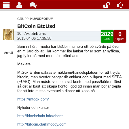
GRUPP:
HUVUDFORUM
BitCoin BtcUsd
2829
0
#0
Av:
SirBurns
2013-04-06 17:35:38
Gilla!
Ogilla!
Visa
Som ni hört i media har BitCoin numera ett börsvärde på över
sida
en miljard dollar. Här kommer lite länkar för er som är nyfikna,
Anmäl
jag fyller på med mer info i efterhand.
Mäklare
MtGox är den säkraste mäklaren/handelsplatsen för att trejda
bitcoin, man överför pengar dit enklast och billigast med SEPA
(EURO). Man måste verifiera sitt konto med pass/körkort först
så det är bäst att skapa konto i god tid innan man börjar trejda
för att inte missa eventuella dippar att köpa på.
https://mtgox.com/
Nyheter och kurser
http://blockchain.info/charts
http://bitcoin.clarkmoody.com