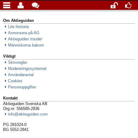
Om Aktieguiden
Lite historia
Annonsera på AG
Aktieguiden Insider
Människorna bakom
Viktigt
Skrivregler
Modereringssystemet
Användaravtal
Cookies
Personuppgifter
Kontakt
Aktieguiden Svenska AB
Org.nr: 556585-2836
info@aktieguiden.com
PG 281024-0
BG 5552-2841