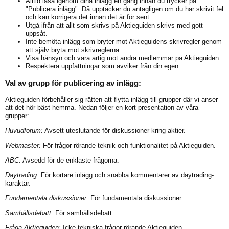
Alltid läsa igenom dina inlägg en gång innan du trycker på
"Publicera inlägg". Då upptäcker du antagligen om du har skrivit fel
och kan korrigera det innan det är för sent.
Utgå ifrån att allt som skrivs på Aktieguiden skrivs med gott
uppsåt.
Inte bemöta inlägg som bryter mot Aktieguidens skrivregler genom
att själv bryta mot skrivreglerna.
Visa hänsyn och vara artig mot andra medlemmar på Aktieguiden.
Respektera uppfattningar som avviker från din egen.
Val av grupp för publicering av inlägg:
Aktieguiden förbehåller sig rätten att flytta inlägg till grupper där vi anser
att det hör bäst hemma. Nedan följer en kort presentation av våra
grupper:
Huvudforum:
Avsett uteslutande för diskussioner kring aktier.
Webmaster:
För frågor rörande teknik och funktionalitet på Aktieguiden.
ABC:
Avsedd för de enklaste frågorna.
Daytrading:
För kortare inlägg och snabba kommentarer av daytrading-
karaktär.
Fundamentala diskussioner:
För fundamentala diskussioner.
Samhällsdebatt:
För samhällsdebatt.
Fråga Aktieguiden:
Icke-tekniska frågor rörande Aktieguiden.