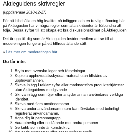
Aktieguidens skrivregler
(uppdaterade 2010-12-27)
För att bibehålla en hög kvalitet på inläggen och en trevlig stämning här
på Aktieguiden har vi några regler som alla skribenter är förbundna att
följa. Dessa syftar till att skapa ett bra diskussionsklimat på Aktieguiden.
Det är upp till dig som är Aktieguiden Insider-medlem att se till att
modereringen fungerar på ett tillfredställande sätt.
»
Läs mer om modereringen här
Du får inte:
Bryta mot svenska lagar och förordningar.
Kopiera upphovsrättsskyddat material utan tillstånd av
upphovsmannen.
Skriva inlägg i reklamsyfte eller marknadsföra produkter/tjänster
utan Aktieguidens medgivande.
Skriva inlägg som röjer eller antyder annan användares verkliga
identitet.
Skriva med flera användarnamn.
Skriva under användarnamn som kan förväxlas med befintligt
registrerat användarnamn.
Ägna dig åt personangrepp.
Vara otrevlig eller nedlåtande mot andra personer.
Ge kritik som inte är konstruktiv.