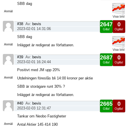
Visa
SBB dag
sida
Anmäl
2647
0
#38
Av:
bevis
2023-02-01 14:31:06
Gilla!
Ogilla!
Visa
SBB dag
sida
Anmäl
Inlägget är redigerat av författaren.
2687
0
#39
Av:
bevis
2023-02-01 16:24:44
Gilla!
Ogilla!
Visa
Positivt med JM upp 20%
sida
Anmäl
Utdelningen föreslås bli 14:00 kronor per aktie
SBB är storägare runt 30% ?
Inlägget är redigerat av författaren.
2665
0
#40
Av:
bevis
2023-02-03 12:31:47
Gilla!
Ogilla!
Visa
Tankar om Neobo Fastigheter
sida
Anmäl
Antal Aktier 145 414 190