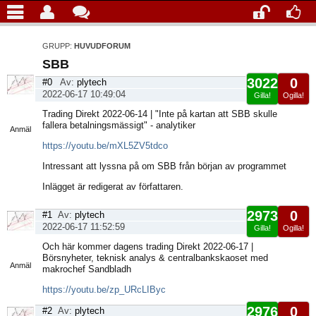
GRUPP:
HUVUDFORUM
SBB
3022
0
#0
Av:
plytech
2022-06-17 10:49:04
Gilla!
Ogilla!
Visa
Trading Direkt 2022-06-14 | "Inte på kartan att SBB skulle
sida
fallera betalningsmässigt" - analytiker
Anmäl
https://youtu.be/mXL5ZV5tdco
Intressant att lyssna på om SBB från början av programmet
Inlägget är redigerat av författaren.
2973
0
#1
Av:
plytech
2022-06-17 11:52:59
Gilla!
Ogilla!
Visa
Och här kommer dagens trading Direkt 2022-06-17 |
sida
Börsnyheter, teknisk analys & centralbankskaoset med
Anmäl
makrochef Sandbladh
https://youtu.be/zp_URcLIByc
2976
0
#2
Av:
plytech