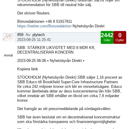
STOCKHOLM (Nyhetsbyrån Direkt) Goldman Sachs höjer sin
rekommendation för SBB till neutral från sälj.
Det skriver Reuters.
Börsredaktionen +46 8 51917911
https://twitter.com/Borsredaktion
Nyhetsbyrån Direkt
2442
0
#59
Av:
plytech
2023-09-25 11:25:41
Gilla!
Ogilla!
Visa
SBB: STÄRKER LIKVIDTET MED 8 MDR KR,
sida
DECENTRALISERAR KONCERN
Anmäl
2023-09-25 06:06 • Nyhetsbyrån Direkt •
Kopiera länk
STOCKHOLM (Nyhetsbyrån Direkt) SBB säljer 1,16 procent av
SBB Educo till Brookfield Super-Core Infrastructure Partners
för cirka 242 miljoner kronor och blir en minoritetsägare. Educo
kommer återbetala delar av dess koncerninterna lån från SBB,
vilket innebär att SBB erhåller en likvid om cirka 7,8 miljarder
kronor.
Det framgår av ett pressmeddelande på söndagskvällen.
SBB har även beslutat om en decentraliserad koncernstruktur
som ska förstärka transparens och finansieringsmöjligheter.