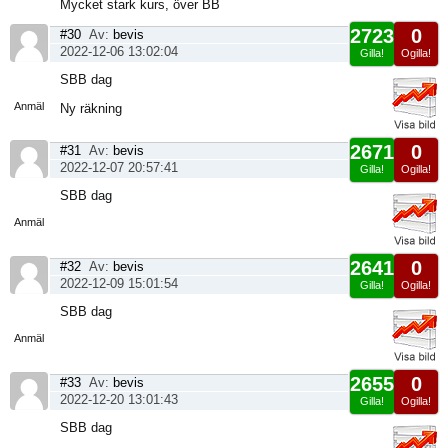
Mycket stark kurs, över BB
2723
0
#30
Av:
bevis
2022-12-06 13:02:04
Gilla!
Ogilla!
Visa
SBB dag
sida
Anmäl
Ny räkning
2671
0
#31
Av:
bevis
2022-12-07 20:57:41
Gilla!
Ogilla!
Visa
SBB dag
sida
Anmäl
2641
0
#32
Av:
bevis
2022-12-09 15:01:54
Gilla!
Ogilla!
Visa
SBB dag
sida
Anmäl
2655
0
#33
Av:
bevis
2022-12-20 13:01:43
Gilla!
Ogilla!
Visa
SBB dag
sida