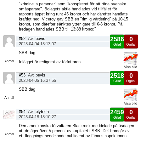
"kriminella personer" som "konspirerat för att råna svenska
småsparare". Bolagets aktie handlades vid tillfället för
rapportsläppet kring runt 45 kronor och har därefter handlats
kraftigt ned. Viceroy gav SBB en "rimlig värdering" på 10-15
kronor, som därefter sänktes ytterligare till 6-8 kronor. På
fredagen handlades SBB till 13:88 kronor."
2586
0
#52
Av:
bevis
2023-04-04 13:13:07
Gilla!
Ogilla!
Visa
SBB dag
sida
Anmäl
Inlägget är redigerat av författaren.
2518
0
#53
Av:
bevis
2023-04-05 16:37:55
Gilla!
Ogilla!
Visa
SBB dag
sida
Anmäl
2459
0
#54
Av:
plytech
2023-04-18 18:10:27
Gilla!
Ogilla!
Visa
Den amerikanska förvaltaren Blackrock meddelade på tisdagen
sida
att de äger över 5 procent av kapitalet i SBB. Det framgår av
Anmäl
ett flaggningsmeddelande publicerat av Finansinspektionen.