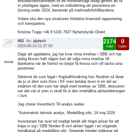
bostadsverksamheten till ett minoritetsägt bolag genom att ta
in ytterligare ägare, med en målsättning att presentera en
lösning under 2024, beroende på marknadsförhållandena.
Vidare ska den nya strukturen förbättra finansiell rapportering
och transparens.
Kristine Trapp +46 8 5191 7927 Nyhetsbyrån Direkt
2174
0
#60
Av:
plytech
2024-05-14 21:37:59
Gilla!
Ogilla!
Visa
Dags att uppdatera, jag har kvar mina innehav i SBB och har
sida
aldrig liksom haft någon lust att sälja mina innehav till
Anmäl
blankarna när de främst nu börjar få frossa och vill täcka sina
positioner.
Däremot de som legat i Kapitalförsäkring hos Nordnet så lånar
de ju ut dem som finns i KF men betalar även in en del av
intäkten till den som har depå med innehav av SBB, dessutom
ser det väl ut som vi skall få ut den innehållna aktieutdelningen
i Juni.
Jag citerar Investtech TA analys nedan
"Automatisk teknisk analys. Medellång sikt, 14 maj 2024
Investerare har över tid stadigt betalt allt högre priser för att
köpa in sig i SBB Norden B och aktien ligger i en stigande
trendkanal på medellång sikt. Stigande trender indikerar att