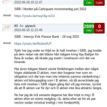
2022-06-18 10:11:47
Gilla!
Ogilla!
Visa
SBB i Norden på Carlsquare investerardag juni 2022
sida
Anmäl
https://youtu.be/nwyI4g-mZvI
2889
0
#3
Av:
plytech
2022-06-18 11:22:48
Gilla!
Ogilla!
Visa
SBB - Intervju Erik Penser Bank - 19 maj 2022
sida
Anmäl
https://youtu.be/l6iuleulIUY
Själv har jag under en följd av år haft innehav i SBB, jag trodde
på dem redan när det blåste hårt tidigare kring Ilija Batljan för
flera år sedan, då ökade jag starkt i innehaven och det var
lönande.
Har även tidigare ibland växlat fördelningen mellan den något
högre utdelande D aktien, men den fungerar mer som en
obligation och där kan man inte inhämta samma värdeökning i
aktien vid börsuppgång som i B aktien, så då avvecklade jag
hela mitt innehav i SBB någon gång ifjol vill jag minnas, tyckte
då att B aktien var för dyr och D aktien inte lika attraktiv längre.
Nu har jag de två senaste dagarna har åter köpt in mig i B
aktien efter en större nedgång i år, detta efter att för ett par
veckor sedan minskat kraftigt i min fondportfölj.