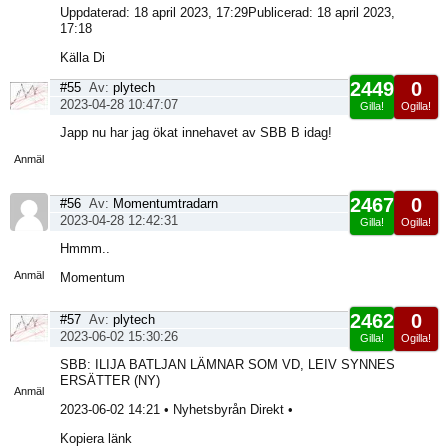
Uppdaterad: 18 april 2023, 17:29Publicerad: 18 april 2023,
17:18
Källa Di
2449
0
#55
Av:
plytech
2023-04-28 10:47:07
Gilla!
Ogilla!
Visa
Japp nu har jag ökat innehavet av SBB B idag!
sida
Anmäl
2467
0
#56
Av:
Momentumtradarn
2023-04-28 12:42:31
Gilla!
Ogilla!
Visa
Hmmm..
sida
Anmäl
Momentum
2462
0
#57
Av:
plytech
2023-06-02 15:30:26
Gilla!
Ogilla!
Visa
SBB: ILIJA BATLJAN LÄMNAR SOM VD, LEIV SYNNES
sida
ERSÄTTER (NY)
Anmäl
2023-06-02 14:21 • Nyhetsbyrån Direkt •
Kopiera länk