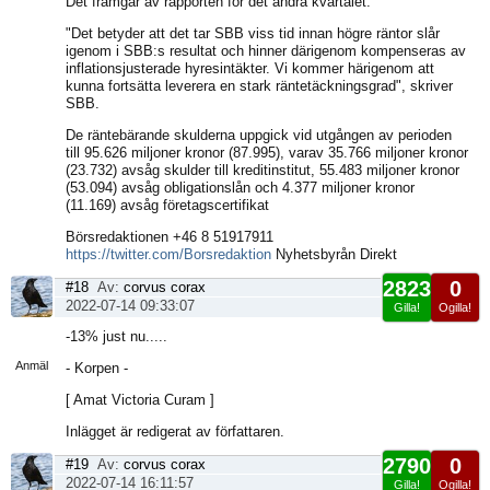
Det framgår av rapporten för det andra kvartalet.
"Det betyder att det tar SBB viss tid innan högre räntor slår
igenom i SBB:s resultat och hinner därigenom kompenseras av
inflationsjusterade hyresintäkter. Vi kommer härigenom att
kunna fortsätta leverera en stark räntetäckningsgrad", skriver
SBB.
De räntebärande skulderna uppgick vid utgången av perioden
till 95.626 miljoner kronor (87.995), varav 35.766 miljoner kronor
(23.732) avsåg skulder till kreditinstitut, 55.483 miljoner kronor
(53.094) avsåg obligationslån och 4.377 miljoner kronor
(11.169) avsåg företagscertifikat
Börsredaktionen +46 8 51917911
https://twitter.com/Borsredaktion
Nyhetsbyrån Direkt
2823
0
#18
Av:
corvus corax
2022-07-14 09:33:07
Gilla!
Ogilla!
Visa
-13% just nu.....
sida
Anmäl
- Korpen -
[ Amat Victoria Curam ]
Inlägget är redigerat av författaren.
2790
0
#19
Av:
corvus corax
2022-07-14 16:11:57
Gilla!
Ogilla!