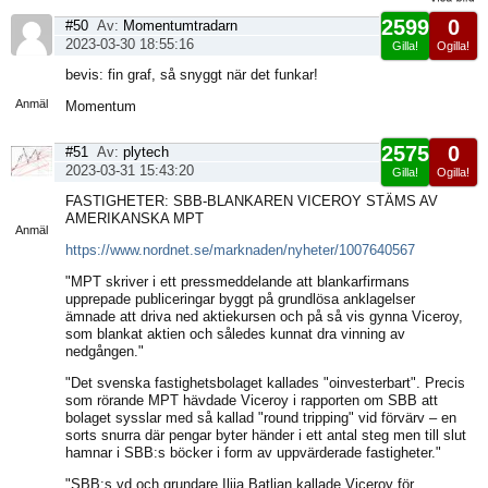
2599
0
#50
Av:
Momentumtradarn
2023-03-30 18:55:16
Gilla!
Ogilla!
Visa
bevis: fin graf, så snyggt när det funkar!
sida
Anmäl
Momentum
2575
0
#51
Av:
plytech
2023-03-31 15:43:20
Gilla!
Ogilla!
Visa
FASTIGHETER: SBB-BLANKAREN VICEROY STÄMS AV
sida
AMERIKANSKA MPT
Anmäl
https://www.nordnet.se/marknaden/nyheter/1007640567
"MPT skriver i ett pressmeddelande att blankarfirmans
upprepade publiceringar byggt på grundlösa anklagelser
ämnade att driva ned aktiekursen och på så vis gynna Viceroy,
som blankat aktien och således kunnat dra vinning av
nedgången."
"Det svenska fastighetsbolaget kallades "oinvesterbart". Precis
som rörande MPT hävdade Viceroy i rapporten om SBB att
bolaget sysslar med så kallad "round tripping" vid förvärv – en
sorts snurra där pengar byter händer i ett antal steg men till slut
hamnar i SBB:s böcker i form av uppvärderade fastigheter."
"SBB:s vd och grundare Ilija Batljan kallade Viceroy för