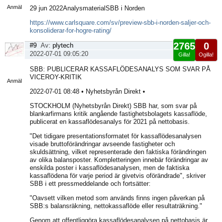
Anmäl
29 jun 2022AnalysmaterialSBB i Norden
https://www.carlsquare.com/sv/preview-sbb-i-norden-saljer-och-
konsoliderar-for-hogre-rating/
2765
0
#9
Av:
plytech
2022-07-01 09:05:20
Gilla!
Ogilla!
Visa
SBB: PUBLICERAR KASSAFLÖDESANALYS SOM SVAR PÅ
sida
VICEROY-KRITIK
Anmäl
2022-07-01 08:48 • Nyhetsbyrån Direkt •
STOCKHOLM (Nyhetsbyrån Direkt) SBB har, som svar på
blankarfirmans kritik angående fastighetsbolagets kassaflöde,
publicerat en kassaflödesanalys för 2021 på nettobasis.
"Det tidigare presentationsformatet för kassaflödesanalysen
visade bruttoförändringar avseende fastigheter och
skuldsättning, vilket representerade den faktiska förändringen
av olika balansposter. Kompletteringen innebär förändringar av
enskilda poster i kassaflödesanalysen, men de faktiska
kassaflödena för varje period är givetvis oförändrade", skriver
SBB i ett pressmeddelande och fortsätter:
"Oavsett vilken metod som används finns ingen påverkan på
SBB:s balansräkning, nettokassaflöde eller resultaträkning."
Genom att offentliggöra kassaflödesanalysen på nettobasis är