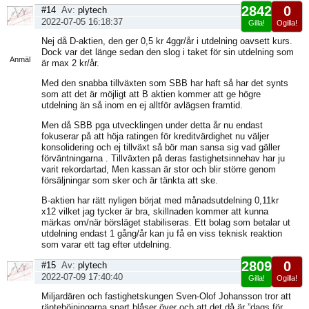
2842
0
#14
Av:
plytech
2022-07-05 16:18:37
Gilla!
Ogilla!
Visa
Nej då D-aktien, den ger 0,5 kr 4ggr/år i utdelning oavsett kurs.
sida
Dock var det länge sedan den slog i taket för sin utdelning som
Anmäl
är max 2 kr/år.
Med den snabba tillväxten som SBB har haft så har det synts
som att det är möjligt att B aktien kommer att ge högre
utdelning än så inom en ej alltför avlägsen framtid.
Men då SBB pga utvecklingen under detta år nu endast
fokuserar på att höja ratingen för kreditvärdighet nu väljer
konsolidering och ej tillväxt så bör man sansa sig vad gäller
förväntningarna . Tillväxten på deras fastighetsinnehav har ju
varit rekordartad, Men kassan är stor och blir större genom
försäljningar som sker och är tänkta att ske.
B-aktien har rätt nyligen börjat med månadsutdelning 0,11kr
x12 vilket jag tycker är bra, skillnaden kommer att kunna
märkas om/när börsläget stabiliseras. Ett bolag som betalar ut
utdelning endast 1 gång/år kan ju få en viss teknisk reaktion
som varar ett tag efter utdelning.
2809
0
#15
Av:
plytech
2022-07-09 17:40:40
Gilla!
Ogilla!
Visa
Miljardären och fastighetskungen Sven-Olof Johansson tror att
sida
räntehöjningarna snart blåser över och att det då är ”dags för