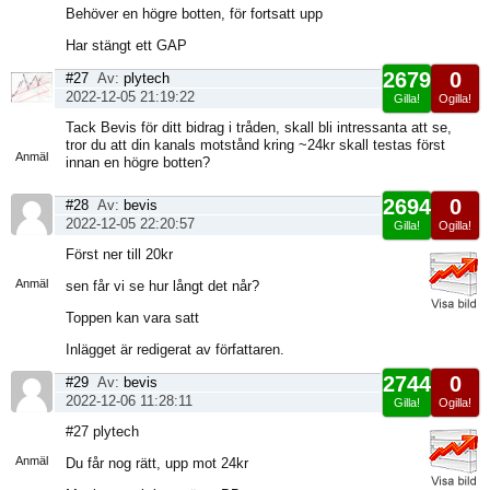
Behöver en högre botten, för fortsatt upp
Har stängt ett GAP
2679
0
#27
Av:
plytech
2022-12-05 21:19:22
Gilla!
Ogilla!
Visa
Tack Bevis för ditt bidrag i tråden, skall bli intressanta att se,
sida
tror du att din kanals motstånd kring ~24kr skall testas först
Anmäl
innan en högre botten?
2694
0
#28
Av:
bevis
2022-12-05 22:20:57
Gilla!
Ogilla!
Visa
Först ner till 20kr
sida
Anmäl
sen får vi se hur långt det når?
Toppen kan vara satt
Inlägget är redigerat av författaren.
2744
0
#29
Av:
bevis
2022-12-06 11:28:11
Gilla!
Ogilla!
Visa
#27 plytech
sida
Anmäl
Du får nog rätt, upp mot 24kr