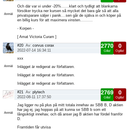
Visa
Och där var vi under -20%.......klart och tydligt att blankarna
sida
försöker trycka ner kursen så mycket det bara går så att alla
Anmäl
privatsparare säljer i panik....sen går de själva in och köper på
en billig kurs för att maximera vinsten...........
- Korpen -
[ Amat Victoria Curam ]
2770
0
#20
Av:
corvus corax
2022-07-14 16:34:11
Gilla!
Ogilla!
Visa
xxx
sida
Anmäl
Inlägget är redigerat av författaren.
Inlägget är redigerat av författaren.
Inlägget är redigerat av författaren.
2769
0
#21
Av:
plytech
2022-08-11 17:37:50
Gilla!
Ogilla!
Visa
Jag ligger nu på plus på mitt totala innehav av SBB B, D aktien
sida
har jag ej, jag hoppas på att kunna se SBB b som ett
Anmäl
långsiktigt innehav, och då anser jag B aktien har fördel framför
D.
Framtiden får utvisa