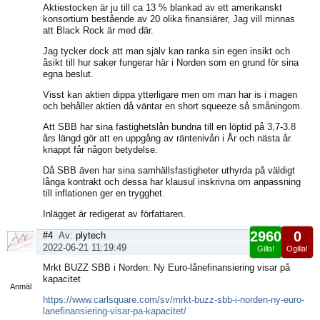
Aktiestocken är ju till ca 13 % blankad av ett amerikanskt
konsortium bestående av 20 olika finansiärer, Jag vill minnas
att Black Rock är med där.
Jag tycker dock att man själv kan ranka sin egen insikt och
åsikt till hur saker fungerar här i Norden som en grund för sina
egna beslut.
Visst kan aktien dippa ytterligare men om man har is i magen
och behåller aktien då väntar en short squeeze så småningom.
Att SBB har sina fastighetslån bundna till en löptid på 3,7-3.8
års längd gör att en uppgång av räntenivån i År och nästa år
knappt får någon betydelse.
Då SBB även har sina samhällsfastigheter uthyrda på väldigt
långa kontrakt och dessa har klausul inskrivna om anpassning
till inflationen ger en trygghet.
Inlägget är redigerat av författaren.
2960
0
#4
Av:
plytech
2022-06-21 11:19:49
Gilla!
Ogilla!
Visa
Mrkt BUZZ SBB i Norden: Ny Euro-lånefinansiering visar på
sida
kapacitet
Anmäl
https://www.carlsquare.com/sv/mrkt-buzz-sbb-i-norden-ny-euro-
lanefinansiering-visar-pa-kapacitet/