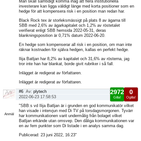
Man skall samtidigt komma ihåg att flera institutionella
investerare kan ligga väldigt länge med korta positioner som en
hedge för att kompensera risk i en position man redan har.
Black Rock tex är storleksmässigt på plats 8 av ägarna till
SBB med 2,6% av ägarkapitalet och 1,2% av röstetalet
verifierat enligt SBB hemsida 2022-05-31, deras
blankningsposition är 0,71% datum 2022-06-20.
En hedge som kompenserar all risk i en position, om man inte
räknar kostnaden för själva hedgen, kallas en perfekt hedge.
Ilija Batljan har 8,2% av kapitalet och 31,6% av rösterna, jag
tror inte han har blankat, borde givit rubriker i så fall.
Inlägget är redigerat av författaren.
Inlägget är redigerat av författaren.
2972
0
#6
Av:
plytech
2022-06-23 17:58:53
Gilla!
Ogilla!
Visa
"SBB:s vd Ilija Batljan är i grunden en god kommunikatör vilket
sida
han visade i intervjun med Di TV på torsdagsmorgonen. Tyvärr
Anmäl
har kommunikationen varit undermålig från bolaget vilket
Batljan erkände utan omsvep. Den dåliga kommunikationen var
en av fem punkter som Di listade i en analys samma dag.
Publicerad: 23 juni 2022, 16:23"