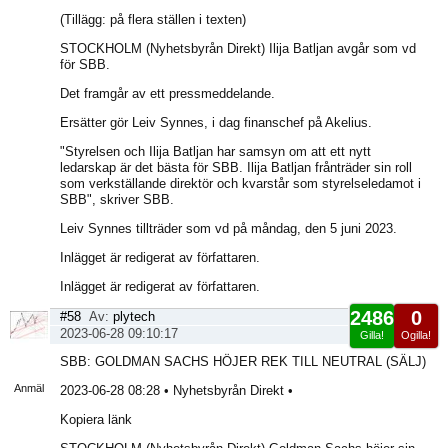
(Tillägg: på flera ställen i texten)
STOCKHOLM (Nyhetsbyrån Direkt) Ilija Batljan avgår som vd
för SBB.
Det framgår av ett pressmeddelande.
Ersätter gör Leiv Synnes, i dag finanschef på Akelius.
"Styrelsen och Ilija Batljan har samsyn om att ett nytt
ledarskap är det bästa för SBB. Ilija Batljan frånträder sin roll
som verkställande direktör och kvarstår som styrelseledamot i
SBB", skriver SBB.
Leiv Synnes tillträder som vd på måndag, den 5 juni 2023.
Inlägget är redigerat av författaren.
Inlägget är redigerat av författaren.
2486
0
#58
Av:
plytech
2023-06-28 09:10:17
Gilla!
Ogilla!
Visa
SBB: GOLDMAN SACHS HÖJER REK TILL NEUTRAL (SÄLJ)
sida
Anmäl
2023-06-28 08:28 • Nyhetsbyrån Direkt •
Kopiera länk