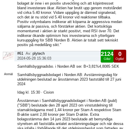
bolaget är inne i en positiv utveckling och att köpintresset
bland investerare ökar. Aktien har brutit upp genom motståndet
vid cirka 5.40 kronor. Vidare uppgång är därmed signalerad,
och det är nu stöd vid 5.40 kronor vid reaktioner tillbaka.
Positiv volymbalans indikerar att köparna är aggressiva medan
säljarna är passiva, och förstärker aktien. Det kortsiktiga
momentumet i aktien är starkt positivt, med RSI över 70. Det
indikerar ökande optimism hos investerarna och ytterligare
kursuppgång för SBB Norden B. Aktien är totalt sett tekniskt
positiv på medellång sikt."
2124
0
#61
Av:
plytech
2024-05-28 15:36:03
Gilla!
Ogilla!
Visa
Samhällsbyggnadsbo. i Norden AB ser. B+3,81%4,8085 SEK
sida
Anmäl
Samhällsbyggnadsbolaget i Norden AB: Avstämningsdag för
utdelningen beslutad av årsstämman 2023 fastställd till 27 juni
2024
Idag kl. 15:30 · Cision
Årsstämman i Samhällsbyggnadsbolaget i Norden AB (publ)
("SBB") beslutade den 28 april 2023 om vinstutdelning till
stamaktieägarna med 1,44 kronor per Stam A respektive Stam
B-aktie samt 2,00 kronor per Stam D-aktie. Extra
bolagsstämma den 14 juni 2023 beslutade att bemyndiga
styrelsen att fastställa antalet avstämningsdagar och när dessa
ska infalla i förhållande till det utdelningsbeslut som fattades av