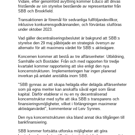
Vidare, efter genomförd avyttring kommer Educo att drivas
fristående av sin styrelse bestående av representanter från
SBB och Brookfield.
Transaktionen är föremål för sedvanliga fullföljandevillkor,
inklusive konkurrensgodkännanden, och förväntas slutföras
under oktober 2023.
Vad gäller decentraliseringsbeslutet är bakgrund att SBB:s
styrelse den 29 maj påbörjade en strategisk översyn av
alternativ för att maximera värdet för SBB:s aktieägare.
Koncernen kommer att bestå av tre affärsenheter: Utbildning,
Samhälle och Bostäder. Från och med rapporten för tredje
kvartalet kommer rapportering att ske enligt den nya
koncernstrukturen. Implementeringen har ingen planerad
inverkan på antalet anställda inom SBB.
"SBB gynnas av att skapa helägda eller delägda affärsenheter
som på egna meriter kan anskaffa såväl eget som lånat
kapital. Därför etablerar vi nu en ny decentraliserad
koncernstruktur med syfte att öka SBB:s transparens och
finansieringsmöjligheter, vilket i förlängningen maximerar
aktieägarvärdet", kommenterar vd Leiv Synnes.
Den nya koncernstrukturen ska bland annat öka tillgången till
bankfinansiering.
SBB kommer fortsätta utforska möjligheter att göra