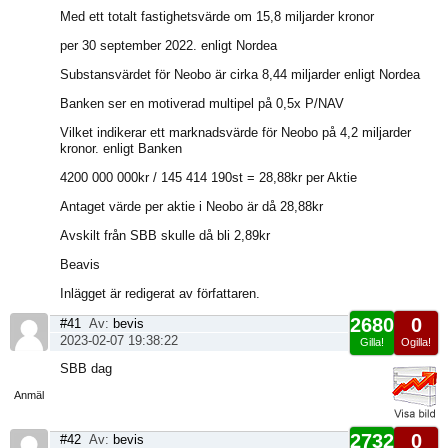
Med ett totalt fastighetsvärde om 15,8 miljarder kronor
per 30 september 2022. enligt Nordea
Substansvärdet för Neobo är cirka 8,44 miljarder enligt Nordea
Banken ser en motiverad multipel på 0,5x P/NAV
Vilket indikerar ett marknadsvärde för Neobo på 4,2 miljarder
kronor. enligt Banken
4200 000 000kr / 145 414 190st = 28,88kr per Aktie
Antaget värde per aktie i Neobo är då 28,88kr
Avskilt från SBB skulle då bli 2,89kr
Beavis
Inlägget är redigerat av författaren.
2680
0
#41
Av:
bevis
2023-02-07 19:38:22
Gilla!
Ogilla!
Visa
SBB dag
sida
Anmäl
2732
0
#42
Av:
bevis