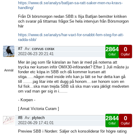
https://www.di.se/analys/batljan-sa-ratt-saker-men-nu-kravs-
handling/
Från Di börsmorgon nedan SBB:s Ilija Batljan bemöter kritiken
och svarar på tittarnas frågor.Se hela intervjun från Börsmorgon
här
https://www.di.se/analys/har-vaxt-for-snabbt-fem-steg-for-att-
radda-sbb/
2864
0
#7
Av:
corvus corax
2022-06-23 20:21:41
Gilla!
Ogilla!
Visa
Mer än jag som får känslan av han är med på noterna att
sida
trycka ner kursen inför OMX30-införandet? Efter 1 Juli måste ju
Anmäl
fonder etc köpa in SBB och då kommer kursen att
stiga......någon med inside info kan ju lätt se hur detta kan gå
till ........jag litar inte ett dugg på honom....ser honom som en
ful fisk...ska man trejda SBB så ska man vara jäkligt medveten
om vad man ger sig in i.......
- Korpen -
[ Amat Victoria Curam ]
2844
0
#8
Av:
plytech
2022-06-29 17:41:01
Gilla!
Ogilla!
Visa
Preview SBB i Norden: Säljer och konsoliderar för högre rating
sida