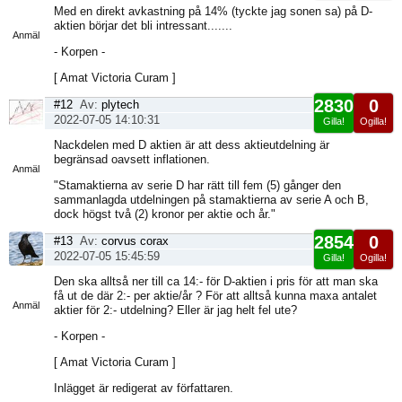
Visa
Med en direkt avkastning på 14% (tyckte jag sonen sa) på D-
sida
aktien börjar det bli intressant.......
Anmäl
- Korpen -
[ Amat Victoria Curam ]
2830
0
#12
Av:
plytech
2022-07-05 14:10:31
Gilla!
Ogilla!
Visa
Nackdelen med D aktien är att dess aktieutdelning är
sida
begränsad oavsett inflationen.
Anmäl
"Stamaktierna av serie D har rätt till fem (5) gånger den
sammanlagda utdelningen på stamaktierna av serie A och B,
dock högst två (2) kronor per aktie och år."
2854
0
#13
Av:
corvus corax
2022-07-05 15:45:59
Gilla!
Ogilla!
Visa
Den ska alltså ner till ca 14:- för D-aktien i pris för att man ska
sida
få ut de där 2:- per aktie/år ? För att alltså kunna maxa antalet
Anmäl
aktier för 2:- utdelning? Eller är jag helt fel ute?
- Korpen -
[ Amat Victoria Curam ]
Inlägget är redigerat av författaren.