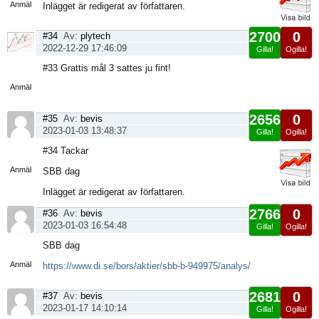
Anmäl
Inlägget är redigerat av författaren.
2700
0
#34
Av:
plytech
2022-12-29 17:46:09
Gilla!
Ogilla!
Visa
#33 Grattis mål 3 sattes ju fint!
sida
Anmäl
2656
0
#35
Av:
bevis
2023-01-03 13:48:37
Gilla!
Ogilla!
Visa
#34 Tackar
sida
Anmäl
SBB dag
Inlägget är redigerat av författaren.
2766
0
#36
Av:
bevis
2023-01-03 16:54:48
Gilla!
Ogilla!
Visa
SBB dag
sida
Anmäl
https://www.di.se/bors/aktier/sbb-b-949975/analys/
2681
0
#37
Av:
bevis
2023-01-17 14:10:14
Gilla!
Ogilla!