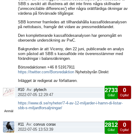
SBB:s avsikt att illustrera att det inte finns några skillnader
('unreconcilable differences') eller några orättfärdiga ökningar av
värdena på förvärvade tillgångar.
SBB kommer framledes att tillhandahålla kassaflödesanalysen
på nettobasis, framgår det vidare av pressmeddelandet.
Den kompletterande kassaflödesanalysen har genomgått en
oberoende undersökning av PwC.
Bakgrunden är att Viceroy, den 22 juni, publicerade en analys
som påstod att SBB:s kassaflöde inte överensstämmer med
förändringar i balansräkningen.
Börsredaktionen +46 8 51917911
https://twitter.com/Borsredaktion
Nyhetsbyrån Direkt
Inlägget är redigerat av författaren.
2733
0
#10
Av:
plytech
2022-07-05 12:29:47
Gilla!
Ogilla!
Visa
https://www.di.se/nyheter/7-4-av-12-miljarder-i-hamn-di-listar-
sida
sbb-s-miljardforsaljningar/
Anmäl
2812
0
#11
Av:
corvus corax
2022-07-05 13:53:39
Gilla!
Ogilla!