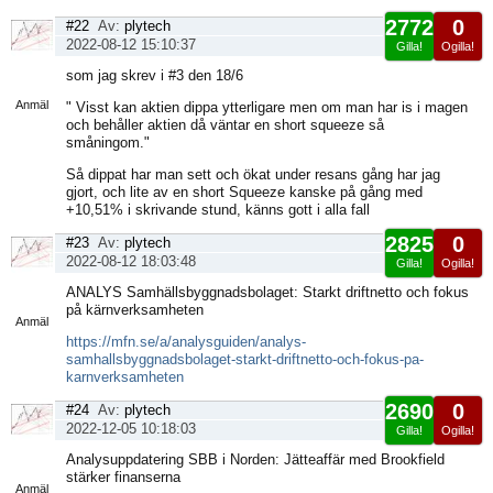
2772
0
#22
Av:
plytech
2022-08-12 15:10:37
Gilla!
Ogilla!
Visa
som jag skrev i #3 den 18/6
sida
Anmäl
" Visst kan aktien dippa ytterligare men om man har is i magen
och behåller aktien då väntar en short squeeze så
småningom."
Så dippat har man sett och ökat under resans gång har jag
gjort, och lite av en short Squeeze kanske på gång med
+10,51% i skrivande stund, känns gott i alla fall
2825
0
#23
Av:
plytech
2022-08-12 18:03:48
Gilla!
Ogilla!
Visa
ANALYS Samhällsbyggnadsbolaget: Starkt driftnetto och fokus
sida
på kärnverksamheten
Anmäl
https://mfn.se/a/analysguiden/analys-
samhallsbyggnadsbolaget-starkt-driftnetto-och-fokus-pa-
karnverksamheten
2690
0
#24
Av:
plytech
2022-12-05 10:18:03
Gilla!
Ogilla!
Visa
Analysuppdatering SBB i Norden: Jätteaffär med Brookfield
sida
stärker finanserna
Anmäl