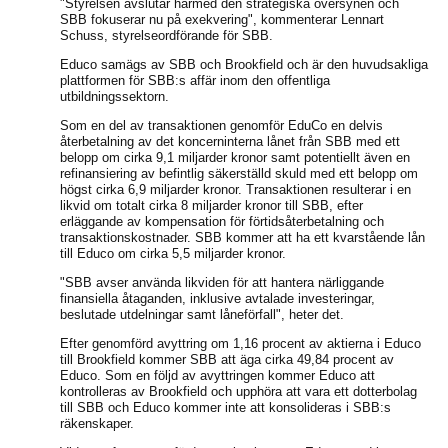
"Styrelsen avslutar härmed den strategiska översynen och
SBB fokuserar nu på exekvering", kommenterar Lennart
Schuss, styrelseordförande för SBB.
Educo samägs av SBB och Brookfield och är den huvudsakliga
plattformen för SBB:s affär inom den offentliga
utbildningssektorn.
Som en del av transaktionen genomför EduCo en delvis
återbetalning av det koncerninterna lånet från SBB med ett
belopp om cirka 9,1 miljarder kronor samt potentiellt även en
refinansiering av befintlig säkerställd skuld med ett belopp om
högst cirka 6,9 miljarder kronor. Transaktionen resulterar i en
likvid om totalt cirka 8 miljarder kronor till SBB, efter
erläggande av kompensation för förtidsåterbetalning och
transaktionskostnader. SBB kommer att ha ett kvarstående lån
till Educo om cirka 5,5 miljarder kronor.
"SBB avser använda likviden för att hantera närliggande
finansiella åtaganden, inklusive avtalade investeringar,
beslutade utdelningar samt låneförfall", heter det.
Efter genomförd avyttring om 1,16 procent av aktierna i Educo
till Brookfield kommer SBB att äga cirka 49,84 procent av
Educo. Som en följd av avyttringen kommer Educo att
kontrolleras av Brookfield och upphöra att vara ett dotterbolag
till SBB och Educo kommer inte att konsolideras i SBB:s
räkenskaper.