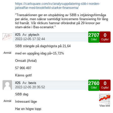
https://carlsquare.com/sv/analysuppdatering-sbb-i-norden-
jatteaffar-med-brookfield-starker-finanserna/
"Transaktionen ger en utspädning av SBB:s intjäningsförmåga
per aktie, men säkrar samtidigt koncernens finansiering för lång
tid framåt. Vår riktkurs hamnar oförändrat på 29 kronor per
stam-aktie i Bas-scenariot."
2707
0
#25
Av:
plytech
2022-12-05 17:32:44
Gilla!
Ogilla!
Visa
SBB stängde på dagshögsta på 21,64
sida
Anmäl
med en uppgång idag på+15,72%
Omsatt (Antal)
57 966 497
Känns gott!
2760
0
#26
Av:
bevis
2022-12-05 20:35:52
Gilla!
Ogilla!
Visa
SBB dag
sida
Anmäl
Intressant läge
Har en högre topp