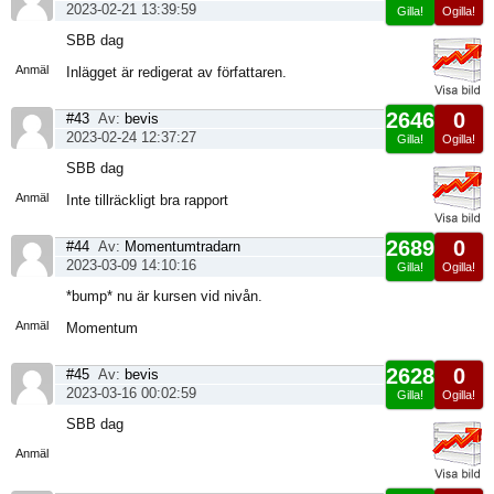
2023-02-21 13:39:59
Gilla!
Ogilla!
Visa
SBB dag
sida
Anmäl
Inlägget är redigerat av författaren.
2646
0
#43
Av:
bevis
2023-02-24 12:37:27
Gilla!
Ogilla!
Visa
SBB dag
sida
Anmäl
Inte tillräckligt bra rapport
2689
0
#44
Av:
Momentumtradarn
2023-03-09 14:10:16
Gilla!
Ogilla!
Visa
*bump* nu är kursen vid nivån.
sida
Anmäl
Momentum
2628
0
#45
Av:
bevis
2023-03-16 00:02:59
Gilla!
Ogilla!
Visa
SBB dag
sida
Anmäl