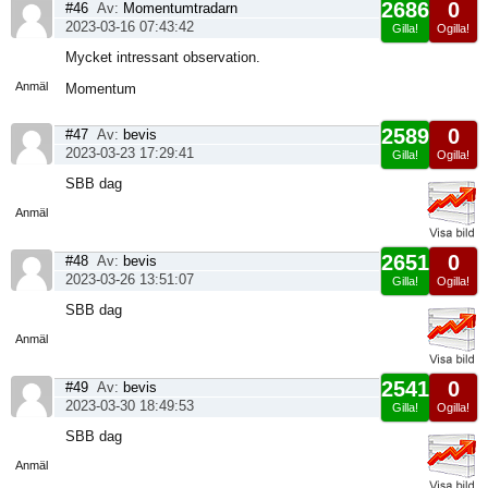
2686
0
#46
Av:
Momentumtradarn
2023-03-16 07:43:42
Gilla!
Ogilla!
Visa
Mycket intressant observation.
sida
Anmäl
Momentum
2589
0
#47
Av:
bevis
2023-03-23 17:29:41
Gilla!
Ogilla!
Visa
SBB dag
sida
Anmäl
2651
0
#48
Av:
bevis
2023-03-26 13:51:07
Gilla!
Ogilla!
Visa
SBB dag
sida
Anmäl
2541
0
#49
Av:
bevis
2023-03-30 18:49:53
Gilla!
Ogilla!
Visa
SBB dag
sida
Anmäl