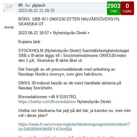
2903
0
#5
Av:
plytech
2022-06-22 21:39:33
Gilla!
Ogilla!
Visa
BÖRS: SBB IN I OMXS30 EFTER HALVÅRSÖVERSYN,
sida
SKANSKA UT
Anmäl
2022-06-22 18:07 • Nyhetsbyrån Direkt •
Kopiera länk
STOCKHOLM (Nyhetsbyrån Direkt) Samhällsfastighetsbolaget
SBB:s B-aktie läggs till i Stockholmsbörsens OMXS30-index
den 1 juli. Skanskas B-aktie åker ut.
Det framgår av ett pressmeddelande med anledning av
Nasdaqs Nordics översyn, som görs halvårsvis.
OMXS 30-indexet består av de mest handlade aktierna på
Nasdaq Stockholm.
Börsredaktionen +46 8 51917911
https://twitter.com/Borsredaktion
Nyhetsbyrån Direkt
Undrar om blankarna har pejl på det här, ja kanske nu, men inte
väl i deras plan?
https://www.fi.se/sv/vara-register/blankningsregistret/emittent/?
id=549300HX9MRFY47AH564