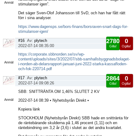
Anmäl
stimulanser igen”.
Det säger Sven-Olof Johansson till SvD, och han har fått rätt
förr i sina analyser.
https://www.dagensps.se/bors-finans/borsraven-snart-dags-for-
stimulanser-igen/
2780
0
#16
Av:
plytech
2022-07-14 08:35:00
Gilla!
Ogilla!
Visa
https://corporate.sbbnorden.se/sv/wp-
sida
content/uploads/sites/3/2022/07/sbb-samhallsbyggnadsbolaget-
Anmäl
i-norden-ab-delarsrapport-januari-juni-2022-starka-kassafloden-
och-fok-220714.pdf
2864
0
#17
Av:
plytech
2022-07-14 09:08:26
Gilla!
Ogilla!
Visa
SBB: SNITTRÄNTA OM 1,46% SLUTET 2 KV
sida
Anmäl
2022-07-14 08:39 • Nyhetsbyrån Direkt •
Kopiera länk
STOCKHOLM (Nyhetsbyrån Direkt) SBB hade en snittränta för
de räntebärande skulderna på 1,46 procent (1,11) och en
räntebindning om 3,2 år (3,6) i slutet av det andra kvartalet.