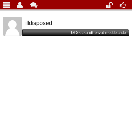
illdisposed
Skicka ett privat meddelande