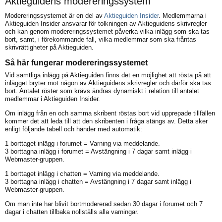
Aktieguidens modereringssystem
Modereringssystemet är en del av
Aktieguiden Insider
. Medlemmarna i
Aktieguiden Insider ansvarar för tolkningen av Aktieguidens skrivregler
och kan genom modereringssystemet påverka vilka inlägg som ska tas
bort, samt, i förekommande fall, vilka medlemmar som ska fråntas
skrivrättigheter på Aktieguiden.
Så här fungerar modereringssystemet
Vid samtliga inlägg på Aktieguiden finns det en möjlighet att rösta på att
inlägget bryter mot någon av Aktieguidens skrivregler och därför ska tas
bort. Antalet röster som krävs ändras dynamiskt i relation till antalet
medlemmar i Aktieguiden Insider.
Om inlägg från en och samma skribent röstas bort vid upprepade tillfällen
kommer det att leda till att den skribenten i fråga stängs av. Detta sker
enligt följande tabell och händer med automatik:
1 borttaget inlägg i forumet = Varning via meddelande.
3 borttagna inlägg i forumet = Avstängning i 7 dagar samt inlägg i
Webmaster-gruppen.
1 borttaget inlägg i chatten = Varning via meddelande.
3 borttagna inlägg i chatten = Avstängning i 7 dagar samt inlägg i
Webmaster-gruppen.
Om man inte har blivit bortmodererad sedan 30 dagar i forumet och 7
dagar i chatten tillbaka nollställs alla varningar.