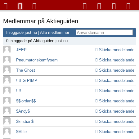
Medlemmar på Aktieguiden
Inloggade just nu
|
Alla medlemmar
0 inloggade på Aktieguiden just nu
JEEP
Skicka meddelande
Pneumatoriskemfysem
Skicka meddelande
The Ghost
Skicka meddelande
! BIG PIMP
Skicka meddelande
!!!!
Skicka meddelande
$$jordan$$
Skicka meddelande
$Andy$
Skicka meddelande
$kristian$
Skicka meddelande
$Mille
Skicka meddelande