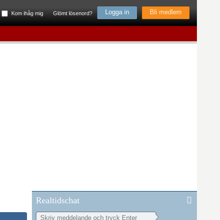
Bli medlem
Kom ihåg mig
Glömt lösenord?
Realtidschat