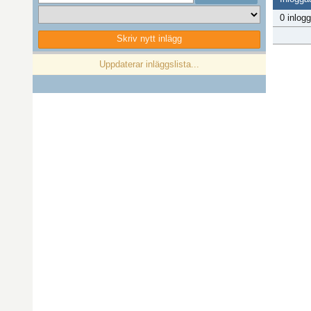
0 inlog
Skriv nytt inlägg
Föregående
1
Nästa
Uppdaterar inläggslista...