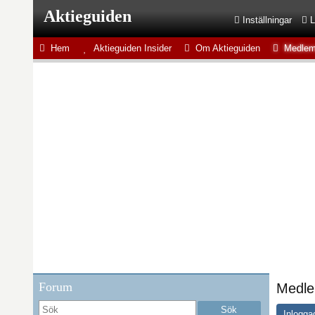
Aktieguiden
Inställningar
L
Hem
Aktieguiden Insider
Om Aktieguiden
Medlem
Forum
Medle
Inlogga