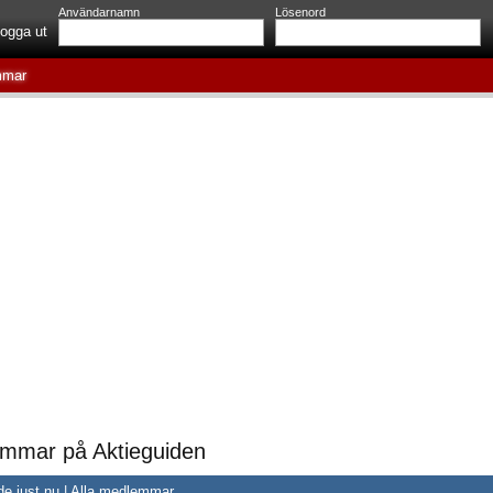
Användarnamn
Lösenord
ogga ut
mar
mmar på Aktieguiden
de just nu
|
Alla medlemmar