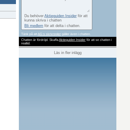
Du behöver
Aktieguiden Insider
för att
kunna skriva i chatten
Bli medlem
för att delta i chatten.
Tänk på att
AG:s skrivregler
gäller även i chatten.
Chatten är fördröjd. Skaffa
Aktieguiden Insider
för att se chatten i
realtid.
Läs in fler inlägg