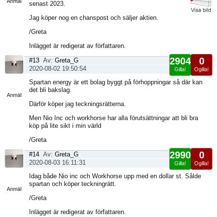
Anmäl
senast 2023.
Jag köper nog en chanspost och säljer aktien.
/Greta
Inlägget är redigerat av författaren.
2904
0
#13
Av:
Greta_G
2020-08-02 19:50:54
Gilla!
Ogilla!
Visa
Spartan energy är ett bolag byggt på förhoppningar så där kan
sida
det bli bakslag.
Anmäl
Därför köper jag teckningsrätterna.
Men Nio Inc och workhorse har alla förutsättningar att bli bra
köp på lite sikt i min värld
/Greta
2990
0
#14
Av:
Greta_G
2020-08-03 16:11:31
Gilla!
Ogilla!
Visa
Idag både Nio inc och Workhorse upp med en dollar st. Sålde
sida
spartan och köper teckningrätt.
Anmäl
/Greta
Inlägget är redigerat av författaren.