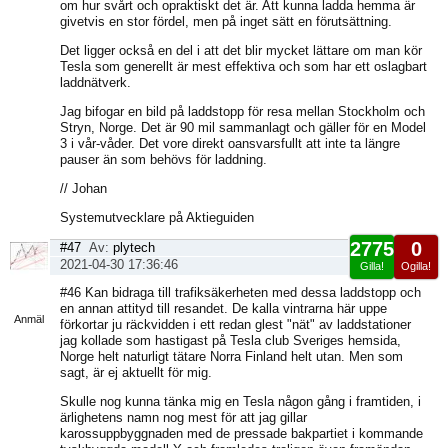
om hur svårt och opraktiskt det är. Att kunna ladda hemma är
givetvis en stor fördel, men på inget sätt en förutsättning.
Det ligger också en del i att det blir mycket lättare om man kör
Tesla som generellt är mest effektiva och som har ett oslagbart
laddnätverk.
Jag bifogar en bild på laddstopp för resa mellan Stockholm och
Stryn, Norge. Det är 90 mil sammanlagt och gäller för en Model
3 i vår-våder. Det vore direkt oansvarsfullt att inte ta längre
pauser än som behövs för laddning.
// Johan
Systemutvecklare på Aktieguiden
2775
0
#47
Av:
plytech
2021-04-30 17:36:46
Gilla!
Ogilla!
Visa
#46 Kan bidraga till trafiksäkerheten med dessa laddstopp och
sida
en annan attityd till resandet. De kalla vintrarna här uppe
Anmäl
förkortar ju räckvidden i ett redan glest "nät" av laddstationer
jag kollade som hastigast på Tesla club Sveriges hemsida,
Norge helt naturligt tätare Norra Finland helt utan. Men som
sagt, är ej aktuellt för mig.
Skulle nog kunna tänka mig en Tesla någon gång i framtiden, i
ärlighetens namn nog mest för att jag gillar
karossuppbyggnaden med de pressade bakpartiet i kommande