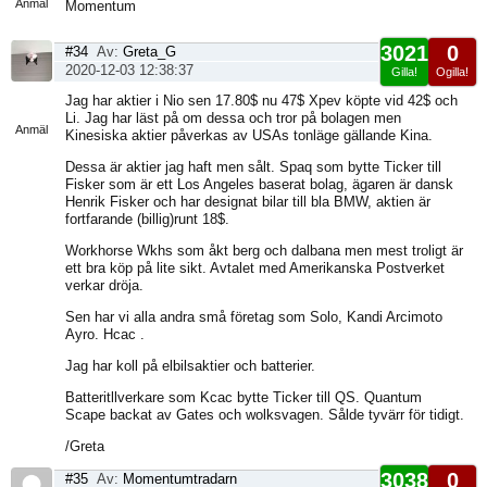
Anmäl
Momentum
3021
0
#34
Av:
Greta_G
2020-12-03 12:38:37
Gilla!
Ogilla!
Visa
Jag har aktier i Nio sen 17.80$ nu 47$ Xpev köpte vid 42$ och
sida
Li. Jag har läst på om dessa och tror på bolagen men
Anmäl
Kinesiska aktier påverkas av USAs tonläge gällande Kina.
Dessa är aktier jag haft men sålt. Spaq som bytte Ticker till
Fisker som är ett Los Angeles baserat bolag, ägaren är dansk
Henrik Fisker och har designat bilar till bla BMW, aktien är
fortfarande (billig)runt 18$.
Workhorse Wkhs som åkt berg och dalbana men mest troligt är
ett bra köp på lite sikt. Avtalet med Amerikanska Postverket
verkar dröja.
Sen har vi alla andra små företag som Solo, Kandi Arcimoto
Ayro. Hcac .
Jag har koll på elbilsaktier och batterier.
Batteritllverkare som Kcac bytte Ticker till QS. Quantum
Scape backat av Gates och wolksvagen. Sålde tyvärr för tidigt.
/Greta
3038
0
#35
Av:
Momentumtradarn