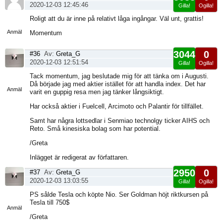
2020-12-03 12:45:46
Gilla!
Ogilla!
Visa
Roligt att du är inne på relativt låga ingångar. Väl unt, grattis!
sida
Anmäl
Momentum
3044
0
#36
Av:
Greta_G
2020-12-03 12:51:54
Gilla!
Ogilla!
Visa
Tack momentum, jag beslutade mig för att tänka om i Augusti.
sida
Då började jag med aktier istället för att handla index. Det har
Anmäl
varit en guppig resa men jag tänker långsiktigt.
Har också aktier i Fuelcell, Arcimoto och Palantir för tillfället.
Samt har några lottsedlar i Senmiao technolgy ticker AIHS och
Reto. Små kinesiska bolag som har potential.
/Greta
Inlägget är redigerat av författaren.
2950
0
#37
Av:
Greta_G
2020-12-03 13:03:55
Gilla!
Ogilla!
Visa
PS sålde Tesla och köpte Nio. Ser Goldman höjt riktkursen på
sida
Tesla till 750$
Anmäl
/Greta