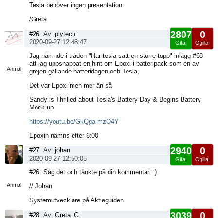
Tesla behöver ingen presentation.
/Greta
2807
0
#26
Av:
plytech
2020-09-27 12:48:47
Gilla!
Ogilla!
Visa
Jag nämnde i tråden "Har tesla satt en större topp" inlägg #68
sida
att jag uppsnappat en hint om Epoxi i batteripack som en av
Anmäl
grejen gällande batteridagen och Tesla,
Det var Epoxi men mer än så
Sandy is Thrilled about Tesla's Battery Day & Begins Battery
Mock-up
https://youtu.be/GkQga-mzO4Y
Epoxin nämns efter 6:00
2940
0
#27
Av:
johan
2020-09-27 12:50:05
Gilla!
Ogilla!
Visa
#26: Såg det och tänkte på din kommentar. :)
sida
Anmäl
// Johan
Systemutvecklare på Aktieguiden
3039
0
#28
Av:
Greta_G