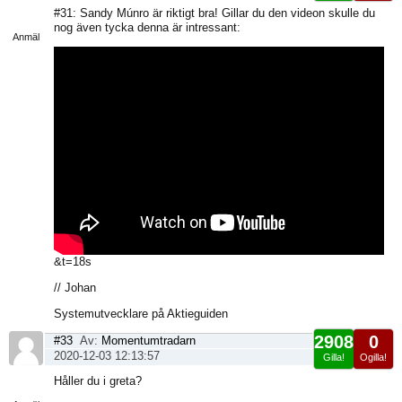
Visa
#31: Sandy Múnro är riktigt bra! Gillar du den videon skulle du
sida
nog även tycka denna är intressant:
Anmäl
&t=18s
// Johan
Systemutvecklare på Aktieguiden
2908
0
#33
Av:
Momentumtradarn
2020-12-03 12:13:57
Gilla!
Ogilla!
Visa
Håller du i greta?
sida