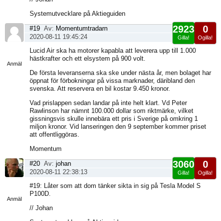
Systemutvecklare på Aktieguiden
2923
0
#19
Av:
Momentumtradarn
2020-08-11 19:45:24
Gilla!
Ogilla!
Visa
Lucid Air ska ha motorer kapabla att leverera upp till 1.000
sida
hästkrafter och ett elsystem på 900 volt.
Anmäl
De första leveranserna ska ske under nästa år, men bolaget har
öppnat för förbokningar på vissa marknader, däribland den
svenska. Att reservera en bil kostar 9.450 kronor.
Vad prislappen sedan landar på inte helt klart. Vd Peter
Rawlinson har nämnt 100.000 dollar som riktmärke, vilket
gissningsvis skulle innebära ett pris i Sverige på omkring 1
miljon kronor. Vid lanseringen den 9 september kommer priset
att offentliggöras.
Momentum
3060
0
#20
Av:
johan
2020-08-11 22:38:13
Gilla!
Ogilla!
Visa
#19: Låter som att dom tänker sikta in sig på Tesla Model S
sida
P100D.
Anmäl
// Johan