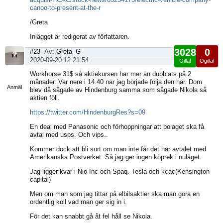
canoo-to-present-at-the-r
/Greta
Inlägget är redigerat av författaren.
3028
0
#23
Av:
Greta_G
2020-09-20 12:21:54
Gilla!
Ogilla!
Visa
Workhorse 31$ så aktiekursen har mer än dubblats på 2
sida
månader. Var nere i 14.40 när jag började följa den här. Dom
Anmäl
blev då sågade av Hindenburg samma som sågade Nikola så
aktien föll.
https://twitter.com/HindenburgRes?s=09
En deal med Panasonic och förhoppningar att bolaget ska få
avtal med usps. Och vips..
Kommer dock att bli surt om man inte får det här avtalet med
Amerikanska Postverket. Så jag ger ingen köprek i nuläget.
Jag ligger kvar i Nio Inc och Spaq. Tesla och kcac(Kensington
capital)
Men om man som jag tittar på elbilsaktier ska man göra en
ordentlig koll vad man ger sig in i.
För det kan snabbt gå åt fel håll se Nikola.