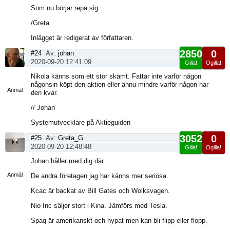
Som nu börjar repa sig.
/Greta
Inlägget är redigerat av författaren.
2850
0
#24
Av:
johan
2020-09-20 12:41:09
Gilla!
Ogilla!
Visa
Nikola känns som ett stor skämt. Fattar inte varför någon
sida
någonsin köpt den aktien eller ännu mindre varför någon har
Anmäl
den kvar.
// Johan
Systemutvecklare på Aktieguiden
3052
0
#25
Av:
Greta_G
2020-09-20 12:48:48
Gilla!
Ogilla!
Visa
Johan håller med dig där.
sida
Anmäl
De andra företagen jag har känns mer seriösa.
Kcac är backat av Bill Gates och Wolksvagen.
Nio Inc säljer stort i Kina. Jämförs med Tesla.
Spaq är amerikanskt och hypat men kan bli flipp eller flopp.