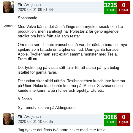
3235
0
#5
Av:
johan
2020-08-01 09:51:44
Gilla!
Ogilla!
Visa
Spännande.
sida
Anmäl
Med Volvo känns det än så länge som mycket snack och lite
produktion, men samtidigt har Polestar 2 får genomgående
otroligt bra kritik från alla som testar.
Om man ser till mobilbranschen så var det nästan bara helt nya
spelare som fattade smartphones i tid. Dom gamla hånade
Apple. Tycker man sett exakt samma mönster med Tesla.
Fram till nu...
Det tycker jag på vissa sätt talar för att satsa på nya bolag
istället för gamla rävar.
Disruption sker alltid utifrån. Taxibranschen kunde inte komma
på Uber. Nokia kunde inte komma på IPhone. Skivbranschen
kunde inte komma på iTunes och Spotify. Etc etc.
// Johan
Systemutvecklare på Aktieguiden
3086
0
#6
Av:
johan
2020-08-01 10:05:35
Gilla!
Ogilla!
Visa
Jag tycker det finns två stora risker med icke-tesla: