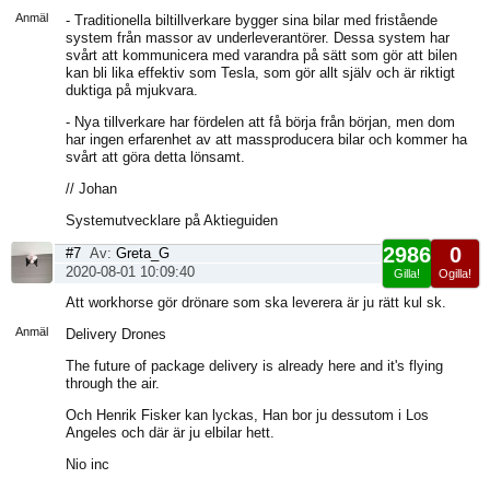
sida
Anmäl
- Traditionella biltillverkare bygger sina bilar med fristående
system från massor av underleverantörer. Dessa system har
svårt att kommunicera med varandra på sätt som gör att bilen
kan bli lika effektiv som Tesla, som gör allt själv och är riktigt
duktiga på mjukvara.
- Nya tillverkare har fördelen att få börja från början, men dom
har ingen erfarenhet av att massproducera bilar och kommer ha
svårt att göra detta lönsamt.
// Johan
Systemutvecklare på Aktieguiden
2986
0
#7
Av:
Greta_G
2020-08-01 10:09:40
Gilla!
Ogilla!
Visa
Att workhorse gör drönare som ska leverera är ju rätt kul sk.
sida
Anmäl
Delivery Drones
The future of package delivery is already here and it's flying
through the air.
Och Henrik Fisker kan lyckas, Han bor ju dessutom i Los
Angeles och där är ju elbilar hett.
Nio inc