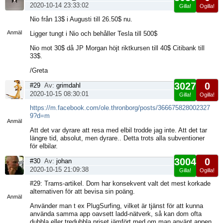
2020-10-14 23:33:02
Gilla!
Ogilla!
Visa
Nio från 13$ i Augusti till 26.50$ nu.
sida
Anmäl
Ligger tungt i Nio och behåller Tesla till 500$
Nio mot 30$ då JP Morgan höjt riktkursen till 40$ Citibank till
33$.
/Greta
3027
0
#29
Av:
grimdahl
2020-10-15 08:30:01
Gilla!
Ogilla!
Visa
https://m.facebook.com/ole.thronborg/posts/366675828002327
sida
9?d=m
Anmäl
Att det var dyrare att resa med elbil trodde jag inte. Att det tar
längre tid, absolut, men dyrare.. Detta trots alla subventioner
för elbilar.
3004
0
#30
Av:
johan
2020-10-15 21:09:38
Gilla!
Ogilla!
Visa
#29: Trams-artikel. Dom har konsekvent valt det mest korkade
sida
alternativen för att bevisa sin poäng.
Anmäl
Använder man t ex PlugSurfing, vilket är tjänst för att kunna
använda samma app oavsett ladd-nätverk, så kan dom ofta
dubbla eller tredubbla priset jämfört med om man använt appen