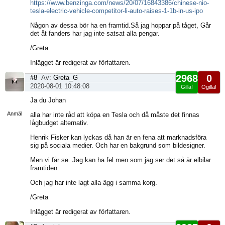
https://www.benzinga.com/news/20/07/16843386/chinese-nio-
tesla-electric-vehicle-competitor-li-auto-raises-1-1b-in-us-ipo
Någon av dessa bör ha en framtid.Så jag hoppar på tåget, Går
det åt fanders har jag inte satsat alla pengar.
/Greta
Inlägget är redigerat av författaren.
2968
0
#8
Av:
Greta_G
2020-08-01 10:48:08
Gilla!
Ogilla!
Visa
Ja du Johan
sida
Anmäl
alla har inte råd att köpa en Tesla och då måste det finnas
lågbudget alternativ.
Henrik Fisker kan lyckas då han är en fena att marknadsföra
sig på sociala medier. Och har en bakgrund som bildesigner.
Men vi får se. Jag kan ha fel men som jag ser det så är elbilar
framtiden.
Och jag har inte lagt alla ägg i samma korg.
/Greta
Inlägget är redigerat av författaren.