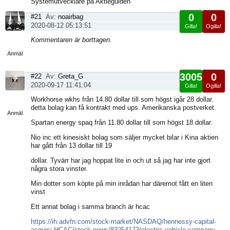
Systemutvecklare på Aktieguiden
0
0
#21
Av:
noairbag
2020-08-12 05:13:51
Gilla!
Ogilla!
Visa
Kommentaren är borttagen.
sida
Anmäl
3005
0
#22
Av:
Greta_G
2020-09-17 11:41:04
Gilla!
Ogilla!
Visa
Workhorse wkhs från 14.80 dollar till som högst igår 28 dollar.
sida
detta bolag kan få kontrakt med ups. Amerikanska postverket.
Anmäl
Spartan energy spaq från 11.80 dollar till som högst 18 dollar.
Nio inc ett kinesiskt bolag som säljer mycket bilar i Kina aktien
har gått från 13 dollar till 19
dollar. Tyvärr har jag hoppat lite in och ut så jag har inte gjort
några stora vinster.
Min dotter som köpte på min inrådan har däremot fått en liten
vinst
Ett annat bolag i samma branch är hcac
https://ih.advfn.com/stock-market/NASDAQ/hennessy-capital-
acquisi-HCAC/stock-news/83254173/electric-vehicle-company-