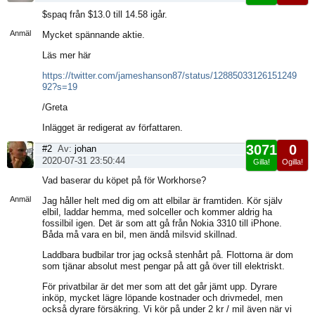
Visa
$spaq från $13.0 till 14.58 igår.
sida
Anmäl
Mycket spännande aktie.
Läs mer här
https://twitter.com/jameshanson87/status/12885033126151249
92?s=19
/Greta
Inlägget är redigerat av författaren.
3071
0
#2
Av:
johan
2020-07-31 23:50:44
Gilla!
Ogilla!
Visa
Vad baserar du köpet på för Workhorse?
sida
Anmäl
Jag håller helt med dig om att elbilar är framtiden. Kör själv
elbil, laddar hemma, med solceller och kommer aldrig ha
fossilbil igen. Det är som att gå från Nokia 3310 till iPhone.
Båda må vara en bil, men ändå milsvid skillnad.
Laddbara budbilar tror jag också stenhårt på. Flottorna är dom
som tjänar absolut mest pengar på att gå över till elektriskt.
För privatbilar är det mer som att det går jämt upp. Dyrare
inköp, mycket lägre löpande kostnader och drivmedel, men
också dyrare försäkring. Vi kör på under 2 kr / mil även när vi