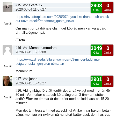
2908
0
#15
Av:
Greta_G
2020-08-04 11:07:27
Gilla!
Ogilla!
Visa
https://investorplace.com/2020/07/if-you-like-drone-tech-check-
sida
out-uavs-stock/?mod=mw_quote_news
Anmäl
Om man tror på drönare obs inget köpråd men kan vara värd
att hålla ögonen på.
/Greta
3049
0
#16
Av:
Momentumtradarn
2020-08-11 15:32:08
Gilla!
Ogilla!
Visa
https://www.di.se/bil/elbilen-som-gar-83-mil-per-laddning-
sida
tidigare-teslaingenjoren-utmanar/
Anmäl
Momentum
2901
0
#17
Av:
johan
2020-08-11 15:42:27
Gilla!
Ogilla!
Visa
#16: Aldrig riktigt förstått varför det är så viktigt med mer än 45-
sida
50 mil. Vem orkar sitta och köra längre än 3 timmar i sträck
Anmäl
ändå? Efter tre timmar är det skönt med en laddpaus på 15-20
minuter.
Men det är intressant med utveckling! Artikeln var bakom betal-
vägg, men jag blir nyfiken på hur stort batteripack dom har, vad