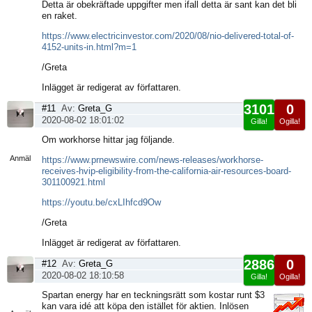
Detta är obekräftade uppgifter men ifall detta är sant kan det bli
en raket.
https://www.electricinvestor.com/2020/08/nio-delivered-total-of-
4152-units-in.html?m=1
/Greta
Inlägget är redigerat av författaren.
3101
0
#11
Av:
Greta_G
2020-08-02 18:01:02
Gilla!
Ogilla!
Visa
Om workhorse hittar jag följande.
sida
Anmäl
https://www.prnewswire.com/news-releases/workhorse-
receives-hvip-eligibility-from-the-california-air-resources-board-
301100921.html
https://youtu.be/cxLIhfcd9Ow
/Greta
Inlägget är redigerat av författaren.
2886
0
#12
Av:
Greta_G
2020-08-02 18:10:58
Gilla!
Ogilla!
Visa
Spartan energy har en teckningsrätt som kostar runt $3
sida
kan vara idé att köpa den istället för aktien. Inlösen