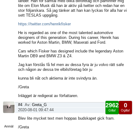
länder. Han för samtal med olika bilföretag och påminner mig
lite om Elon Musk då han är aktiv på twitter och redan har en
stor följarskara. Så jag tänker att han kan lyckas för alla har vi
sett TESLAS uppgång.
https://twitter.com/henrikfisker
He is regarded as one of the most talented automotive
designers of this generation. During his career, Henrik has
worked for Aston Martin, BMW, Maserati and Ford.
Cars which Fisker has designed include the legendary Aston
Martin DB9 and BMW Z3 & Z4.
Jag kan förstås få fel men av dessa fyra är ju volvo rätt safe
och någon av dessa tre elbilsföretag bör ju
kunna bli nåt och aktierna är inte svindyra än.
/Greta
Inlägget är redigerat av författaren.
2962
0
#4
Av:
Greta_G
2020-08-01 09:47:44
Gilla!
Ogilla!
Visa
Blev lite mycket text men hoppas budskapet gick fram.
sida
Anmäl
/Greta