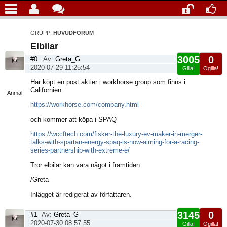
GRUPP:
HUVUDFORUM
Elbilar
3005
0
#0
Av:
Greta_G
2020-07-29 11:25:54
Gilla!
Ogilla!
Visa
Har köpt en post aktier i workhorse group som finns i
sida
Californien
Anmäl
https://workhorse.com/company.html
och kommer att köpa i SPAQ
https://wccftech.com/fisker-the-luxury-ev-maker-in-merger-
talks-with-spartan-energy-spaq-is-now-aiming-for-a-racing-
series-partnership-with-extreme-e/
Tror elbilar kan vara något i framtiden.
/Greta
Inlägget är redigerat av författaren.
3145
0
#1
Av:
Greta_G
2020-07-30 08:57:55
Gilla!
Ogilla!