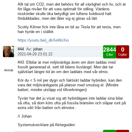
Allt tal om CO2, men det behövs för all växlighet och liv, och är
för låga nivåer för att vara optimalt för odling. Värdens
risskörder skulle öka betydligt om luftens koldioxid halt
fördubblades, men det låter sig ej göras så lätt.
Scotty Kilmer fick inte låna en bil av Tesla för att testa, men
han hyrde en i stället.
https://youtu.be/j_dkXeWsXio
2844
0
#44
Av:
johan
2021-04-29 23:01:22
Gilla!
Ogilla!
Visa
#43: Elbilar är mer miljövänliga även om dom laddas med
sida
fossilt genererad el, sett till bilens livslängd. Men det tar
Anmäl
självklart längre tid än om den laddats med vår elmix.
Kör du < 5 mil per dygn och faktiskt laddar hybriden, kan den
vara det miljövänligaste på platser med smutsig el. (Mindre
batteri, mindre utsläpp vid tillverkningen)
Tyvärr har det ju visat sig att hybridägare inte laddar sina bilar
så ofta, så dom körs ofta på fossila bränslen och släpar runt på
extra vikt från batteri och elmotor..
// Johan
Systemutvecklare på Aktieguiden