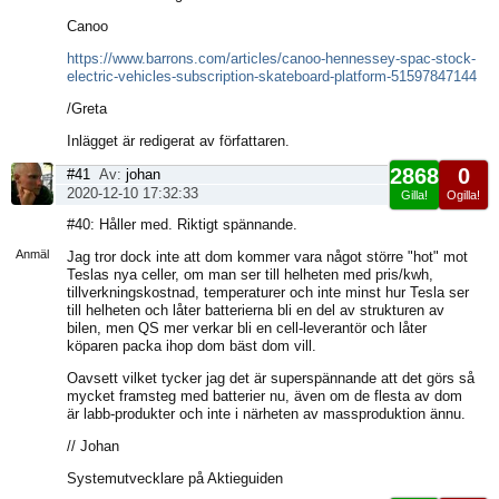
Canoo
https://www.barrons.com/articles/canoo-hennessey-spac-stock-
electric-vehicles-subscription-skateboard-platform-51597847144
/Greta
Inlägget är redigerat av författaren.
2868
0
#41
Av:
johan
2020-12-10 17:32:33
Gilla!
Ogilla!
Visa
#40: Håller med. Riktigt spännande.
sida
Anmäl
Jag tror dock inte att dom kommer vara något större "hot" mot
Teslas nya celler, om man ser till helheten med pris/kwh,
tillverkningskostnad, temperaturer och inte minst hur Tesla ser
till helheten och låter batterierna bli en del av strukturen av
bilen, men QS mer verkar bli en cell-leverantör och låter
köparen packa ihop dom bäst dom vill.
Oavsett vilket tycker jag det är superspännande att det görs så
mycket framsteg med batterier nu, även om de flesta av dom
är labb-produkter och inte i närheten av massproduktion ännu.
// Johan
Systemutvecklare på Aktieguiden