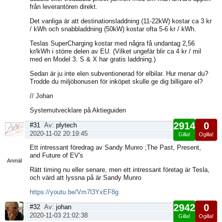
från leverantören direkt.
Det vanliga är att destinationsladdning (11-22kW) kostar ca 3 kr
/ kWh och snabbladdning (50kW) kostar ofta 5-6 kr / kWh.
Teslas SuperCharging kostar med några få undantag 2,56
kr/kWh i större delen av EU. (Vilket ungefär blir ca 4 kr / mil
med en Model 3. S & X har gratis laddning.)
Sedan är ju inte elen subventionerad för elbilar. Hur menar du?
Trodde du miljöbonusen för inköpet skulle ge dig billigare el?
// Johan
Systemutvecklare på Aktieguiden
2914
0
#31
Av:
plytech
2020-11-02 20:19:45
Gilla!
Ogilla!
Visa
Ett intressant föredrag av Sandy Munro ;The Past, Present,
sida
and Future of EV's
Anmäl
Rätt timing nu eller senare, men ett intressant företag är Tesla,
och värd att lyssna på är Sandy Munro
https://youtu.be/Vm7l3YxEF8g
2942
0
#32
Av:
johan
2020-11-03 21:02:38
Gilla!
Ogilla!