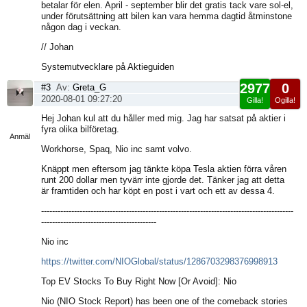
betalar för elen. April - september blir det gratis tack vare sol-el,
under förutsättning att bilen kan vara hemma dagtid åtminstone
någon dag i veckan.
// Johan
Systemutvecklare på Aktieguiden
2977
0
#3
Av:
Greta_G
2020-08-01 09:27:20
Gilla!
Ogilla!
Visa
Hej Johan kul att du håller med mig. Jag har satsat på aktier i
sida
fyra olika bilföretag.
Anmäl
Workhorse, Spaq, Nio inc samt volvo.
Knäppt men eftersom jag tänkte köpa Tesla aktien förra våren
runt 200 dollar men tyvärr inte gjorde det. Tänker jag att detta
är framtiden och har köpt en post i vart och ett av dessa 4.
--------------------------------------------------------------------------------------------
------------------------------------------
Nio inc
https://twitter.com/NIOGlobal/status/1286703298376998913
Top EV Stocks To Buy Right Now [Or Avoid]: Nio
Nio (NIO Stock Report) has been one of the comeback stories