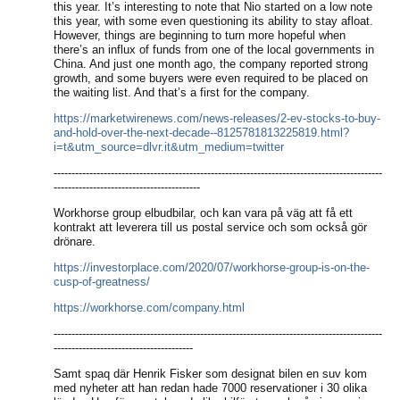
this year. It’s interesting to note that Nio started on a low note
this year, with some even questioning its ability to stay afloat.
However, things are beginning to turn more hopeful when
there’s an influx of funds from one of the local governments in
China. And just one month ago, the company reported strong
growth, and some buyers were even required to be placed on
the waiting list. And that’s a first for the company.
https://marketwirenews.com/news-releases/2-ev-stocks-to-buy-
and-hold-over-the-next-decade--8125781813225819.html?
i=t&utm_source=dlvr.it&utm_medium=twitter
--------------------------------------------------------------------------------------------
-----------------------------------------
Workhorse group elbudbilar, och kan vara på väg att få ett
kontrakt att leverera till us postal service och som också gör
drönare.
https://investorplace.com/2020/07/workhorse-group-is-on-the-
cusp-of-greatness/
https://workhorse.com/company.html
--------------------------------------------------------------------------------------------
---------------------------------------
Samt spaq där Henrik Fisker som designat bilen en suv kom
med nyheter att han redan hade 7000 reservationer i 30 olika