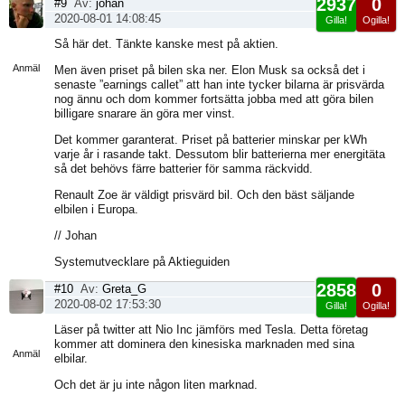
2937
0
#9
Av:
johan
2020-08-01 14:08:45
Gilla!
Ogilla!
Visa
Så här det. Tänkte kanske mest på aktien.
sida
Anmäl
Men även priset på bilen ska ner. Elon Musk sa också det i
senaste ”earnings callet” att han inte tycker bilarna är prisvärda
nog ännu och dom kommer fortsätta jobba med att göra bilen
billigare snarare än göra mer vinst.
Det kommer garanterat. Priset på batterier minskar per kWh
varje år i rasande takt. Dessutom blir batterierna mer energitäta
så det behövs färre batterier för samma räckvidd.
Renault Zoe är väldigt prisvärd bil. Och den bäst säljande
elbilen i Europa.
// Johan
Systemutvecklare på Aktieguiden
2858
0
#10
Av:
Greta_G
2020-08-02 17:53:30
Gilla!
Ogilla!
Visa
Läser på twitter att Nio Inc jämförs med Tesla. Detta företag
sida
kommer att dominera den kinesiska marknaden med sina
Anmäl
elbilar.
Och det är ju inte någon liten marknad.