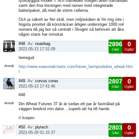
tyskbyggda modell Y och framledes troligen även framändan
samt den fina lösningen med ramen med integrerade
batteripaket, då med de större cellerna.
Och ja säkert av fler skäl, men miljöskälen är för mig inte i
högsta prioritet då körsträckan årligen understiger 1000 mil
numera då jag bor så centralt i Skogen så behoven att åka
någon stans har minskat.
2896
0
#48
Av:
noairbag
2021-05-13 17:31:09
Gilla!
Ogilla!
Visa
herregud
sida
Anmäl
http://www.seasonalcharts.com/future_farmprodukte_wheat.htm
l
2807
0
#49
Av:
corvus corax
2021-05-13 17:41:46
Gilla!
Ogilla!
Visa
#48
sida
Anmäl
Din Wheat Futures 37 år är sedan ett par år fastnålad på
väggen bredvid min dator....superb att ha till hands.
// korpen
2803
0
#50
Av:
plytech
2021-05-28 01:15:37
Gilla!
Ogilla!