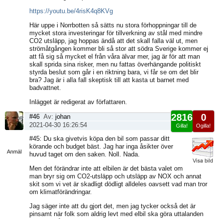
https://youtu.be/4risK4q8KVg
Här uppe i Norrbotten så sätts nu stora förhoppningar till de
mycket stora investeringar för tillverkning av stål med mindre
CO2 utsläpp, jag hoppas ändå att det skall falla väl ut, men
strömåtgången kommer bli så stor att södra Sverige kommer ej
att få sig så mycket el från våra älvar mer, jag är för att man
skall sprida sina risker, men nu fattas överhängande politiskt
styrda beslut som går i en riktning bara, vi får se om det blir
bra? Jag är i alla fall skeptisk till att kasta ut barnet med
badvattnet.
Inlägget är redigerat av författaren.
2816
0
#46
Av:
johan
2021-04-30 16:26:54
Gilla!
Ogilla!
Visa
#45: Du ska givetvis köpa den bil som passar ditt
sida
körande och budget bäst. Jag har inga åsikter över
Anmäl
huvud taget om den saken. Noll. Nada.
Men det förändrar inte att elbilen är det bästa valet om
man bryr sig om CO2-utsläpp och utsläpp av NOX och annat
skit som vi vet är skadligt dödligt alldeles oavsett vad man tror
om klimatförändringar.
Jag säger inte att du gjort det, men jag tycker också det är
pinsamt när folk som aldrig levt med elbil ska göra uttalanden