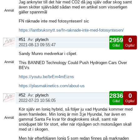
Visa
Jag anknyter till det här med CO2 då jag själv odlar skog samt
sida
även sköter självsådd sådan med en artikel som visserligen
Anmäl
gäller spannmål
FN räknade inte med fotosyntesen! sic
https://lantbruksnytt.se/fn-raknade-inte-med-fotosyntesen/
2959
0
#51
Av:
plytech
2021-08-13 09:55:47
Gilla!
Ogilla!
Visa
Sandy Munro medverkar i clipet.
sida
Anmäl
This BANNED Technology Could Push Hydrogen Cars Over
BEVs
https://youtu.be/brEm4mEizns
https://plasmakinetics.com/about-us
2836
0
#52
Av:
plytech
2022-07-23 10:56:05
Gilla!
Ogilla!
Visa
Kör själv en Ioniq hybrid, så följer ju vad Hyundai kommer med
sida
även framledes. Min Ioniq är min 3;je Hyundai, har även en
Anmäl
gammal Santa Fe kvar för dragkrokens skull, samt när
snödjupet blir för stort, eller när röjsågen och motorsågen skall
med ut i skogen.
Men här efterföljaren Ioniq 5 som redan finnes på marknaden