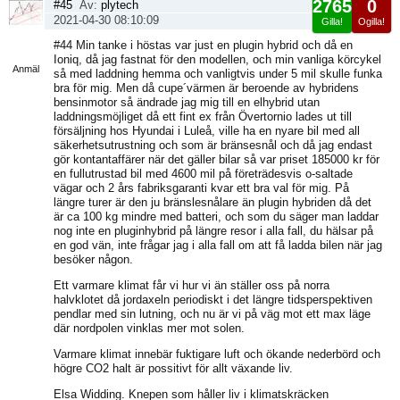
2765
0
#45
Av:
plytech
2021-04-30 08:10:09
Gilla!
Ogilla!
Visa
#44 Min tanke i höstas var just en plugin hybrid och då en
sida
Ioniq, då jag fastnat för den modellen, och min vanliga körcykel
Anmäl
så med laddning hemma och vanligtvis under 5 mil skulle funka
bra för mig. Men då cupe´värmen är beroende av hybridens
bensinmotor så ändrade jag mig till en elhybrid utan
laddningsmöjliget då ett fint ex från Övertornio lades ut till
försäljning hos Hyundai i Luleå, ville ha en nyare bil med all
säkerhetsutrustning och som är bränsesnål och då jag endast
gör kontantaffärer när det gäller bilar så var priset 185000 kr för
en fullutrustad bil med 4600 mil på företrädesvis o-saltade
vägar och 2 års fabriksgaranti kvar ett bra val för mig. På
längre turer är den ju bränslesnålare än plugin hybriden då det
är ca 100 kg mindre med batteri, och som du säger man laddar
nog inte en pluginhybrid på längre resor i alla fall, du hälsar på
en god vän, inte frågar jag i alla fall om att få ladda bilen när jag
besöker någon.
Ett varmare klimat får vi hur vi än ställer oss på norra
halvklotet då jordaxeln periodiskt i det längre tidsperspektiven
pendlar med sin lutning, och nu är vi på väg mot ett max läge
där nordpolen vinklas mer mot solen.
Varmare klimat innebär fuktigare luft och ökande nederbörd och
högre CO2 halt är possitivt för allt växande liv.
Elsa Widding. Knepen som håller liv i klimatskräcken