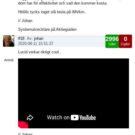
dom har för effektivitet och vad den kommer kosta.
Hittills tycks inget slå tesla på Wh/km.
// Johan
Systemutvecklare på Aktieguiden
2996
0
#18
Av:
johan
2020-08-11 15:51:37
Gilla!
Ogilla!
Visa
Lucid verkar riktigt cool..
sida
Anmäl
// Johan