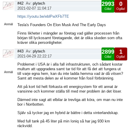
2993
0
#42
Av:
plytech
2021-02-07 11:04:17
Gilla!
Ogilla!
Visa
https://youtu.be/eblPwXFb7TE
sida
Anmäl
Tesla's Founders On Elon Musk And The Early Days
Finns likheter i mängder av företag vad gäller processen från
början till lyckosamt företagande, det är olika skeden som ofta
kräver olika personligheter.
2899
1
#43
Av:
plytech
2021-04-29 22:22:17
Gilla!
Ogilla!
Visa
Problemet i USA är i alla fall infrastrukturen, och sådant kostar
sida
multum att uppgradera samt tar tid för att få det att fungera ut
Anmäl
till varje egna hem, kan du inte ladda hemma vad är då vitsen?
Samt att mesta delen av el kommer från fosil förbränning.
Att på kort tid helt förkasta ett energisystem för ett annat är
vansinne och kommer ställa till med mer problem än det löser.
Därmed inte sagt att elbilar är trevliga att köra, om man nu inte
bor i Norrbotten.
Själv så tycker jag en hybrid är bättre i detta vinterlandskap.
Med full tank på 45 liter på min Ioniq så har jag 930 km
räckvidd.