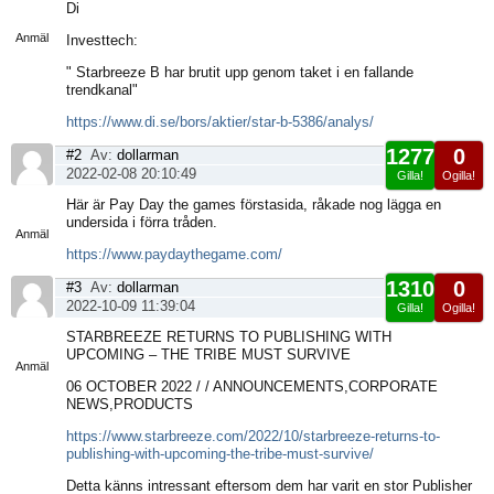
Visa
Di
sida
Anmäl
Investtech:
" Starbreeze B har brutit upp genom taket i en fallande
trendkanal"
https://www.di.se/bors/aktier/star-b-5386/analys/
1277
0
#2
Av:
dollarman
2022-02-08 20:10:49
Gilla!
Ogilla!
Visa
Här är Pay Day the games förstasida, råkade nog lägga en
sida
undersida i förra tråden.
Anmäl
https://www.paydaythegame.com/
1310
0
#3
Av:
dollarman
2022-10-09 11:39:04
Gilla!
Ogilla!
Visa
STARBREEZE RETURNS TO PUBLISHING WITH
sida
UPCOMING – THE TRIBE MUST SURVIVE
Anmäl
06 OCTOBER 2022 / / ANNOUNCEMENTS,CORPORATE
NEWS,PRODUCTS
https://www.starbreeze.com/2022/10/starbreeze-returns-to-
publishing-with-upcoming-the-tribe-must-survive/
Detta känns intressant eftersom dem har varit en stor Publisher