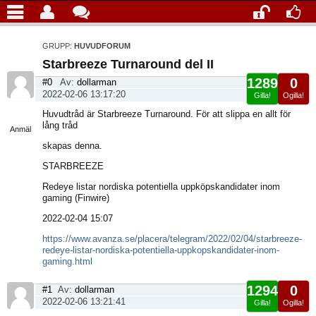
GRUPP:
HUVUDFORUM
Starbreeze Turnaround del II
1289
0
#0
Av:
dollarman
2022-02-06 13:17:20
Gilla!
Ogilla!
Visa
Huvudtråd är Starbreeze Turnaround. För att slippa en allt för
sida
lång tråd
Anmäl
skapas denna.
STARBREEZE
Redeye listar nordiska potentiella uppköpskandidater inom
gaming (Finwire)
2022-02-04 15:07
https://www.avanza.se/placera/telegram/2022/02/04/starbreeze-
redeye-listar-nordiska-potentiella-uppkopskandidater-inom-
gaming.html
1294
0
#1
Av:
dollarman
2022-02-06 13:21:41
Gilla!
Ogilla!