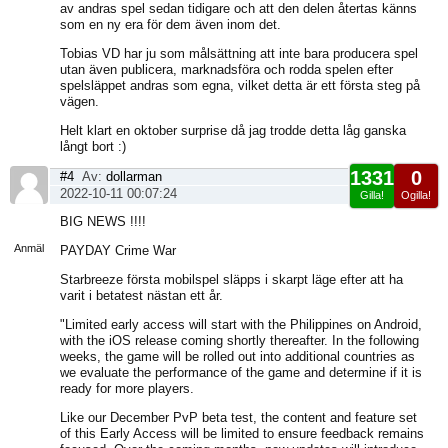
av andras spel sedan tidigare och att den delen återtas känns
som en ny era för dem även inom det.
Tobias VD har ju som målsättning att inte bara producera spel
utan även publicera, marknadsföra och rodda spelen efter
spelsläppet andras som egna, vilket detta är ett första steg på
vägen.
Helt klart en oktober surprise då jag trodde detta låg ganska
långt bort :)
1331
0
#4
Av:
dollarman
2022-10-11 00:07:24
Gilla!
Ogilla!
Visa
BIG NEWS !!!!
sida
Anmäl
PAYDAY Crime War
Starbreeze första mobilspel släpps i skarpt läge efter att ha
varit i betatest nästan ett år.
"Limited early access will start with the Philippines on Android,
with the iOS release coming shortly thereafter. In the following
weeks, the game will be rolled out into additional countries as
we evaluate the performance of the game and determine if it is
ready for more players.
Like our December PvP beta test, the content and feature set
of this Early Access will be limited to ensure feedback remains