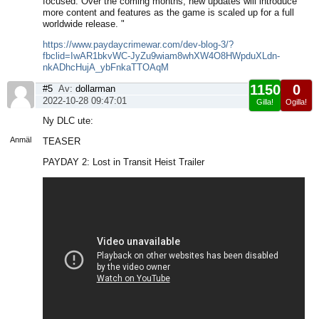
focused. Over the coming months, new updates will introduce
more content and features as the game is scaled up for a full
worldwide release. "
https://www.paydaycrimewar.com/dev-blog-3/?
fbclid=IwAR1bkvWC-JyZu9wiam8whXW4O8HWpduXLdn-
nkADhcHujA_ybFnkaTTOAqM
1150
0
#5
Av:
dollarman
2022-10-28 09:47:01
Gilla!
Ogilla!
Visa
Ny DLC ute:
sida
Anmäl
TEASER
PAYDAY 2: Lost in Transit Heist Trailer