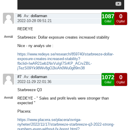
1087
0
#6
Av:
dollarman
2022-10-28 09:51:21
Gilla!
Ogilla!
Visa
REDEYE
sida
Anmäl
Starbreeze: Dollar exposure creates increased stability
Nice - ny analys ute :
https://www.redeye.se/research/859740/starbreeze-dollar-
exposure-creates-increased-stability?
fbclid=IwAR21wb1NxVuIgI7SrKP_ACrvZBL-
jTezS09Yk98Wv8gO2kiAh0Wu0g89m38
1072
0
#7
Av:
dollarman
2022-11-29 22:01:36
Gilla!
Ogilla!
Visa
Starbreeze Q3
sida
Anmäl
REDEYE - " Sales and profit levels were stronger than
expected "
Placera:
https://www.placera.se/placera/ovriga-
nyheter/2022/11/17/starbreeze-starbreeze-q3-2022-strong-
numbers-even-without-fx-boost.html?