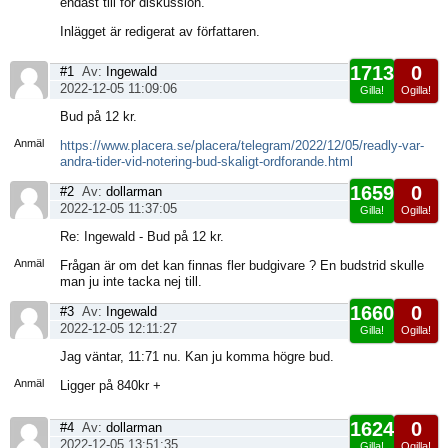
endast till för diskussion.
Inlägget är redigerat av författaren.
1713
0
#1
Av:
Ingewald
2022-12-05 11:09:06
Gilla!
Ogilla!
Visa
Bud på 12 kr.
sida
Anmäl
https://www.placera.se/placera/telegram/2022/12/05/readly-var-
andra-tider-vid-notering-bud-skaligt-ordforande.html
1659
0
#2
Av:
dollarman
2022-12-05 11:37:05
Gilla!
Ogilla!
Visa
Re: Ingewald - Bud på 12 kr.
sida
Anmäl
Frågan är om det kan finnas fler budgivare ? En budstrid skulle
man ju inte tacka nej till.
1660
0
#3
Av:
Ingewald
2022-12-05 12:11:27
Gilla!
Ogilla!
Visa
Jag väntar, 11:71 nu. Kan ju komma högre bud.
sida
Anmäl
Ligger på 840kr +
1624
0
#4
Av:
dollarman
2022-12-05 13:51:35
Gilla!
Ogilla!