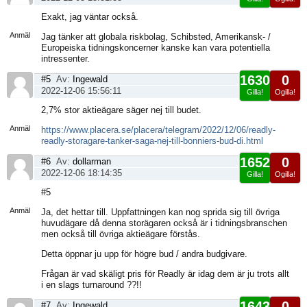
Visa
Exakt, jag väntar också.
sida
Anmäl
Jag tänker att globala riskbolag, Schibsted, Amerikansk- /
Europeiska tidningskoncerner kanske kan vara potentiella
intressenter.
1630
0
#5
Av:
Ingewald
2022-12-06 15:56:11
Gilla!
Ogilla!
Visa
2,7% stor aktieägare säger nej till budet.
sida
Anmäl
https://www.placera.se/placera/telegram/2022/12/06/readly-
readly-storagare-tanker-saga-nej-till-bonniers-bud-di.html
1652
0
#6
Av:
dollarman
2022-12-06 18:14:35
Gilla!
Ogilla!
Visa
#5
sida
Anmäl
Ja, det hettar till. Uppfattningen kan nog sprida sig till övriga
huvudägare då denna storägaren också är i tidningsbranschen
men också till övriga aktieägare förstås.
Detta öppnar ju upp för högre bud / andra budgivare.
Frågan är vad skäligt pris för Readly är idag dem är ju trots allt
i en slags turnaround ??!!
1643
0
#7
Av:
Ingewald