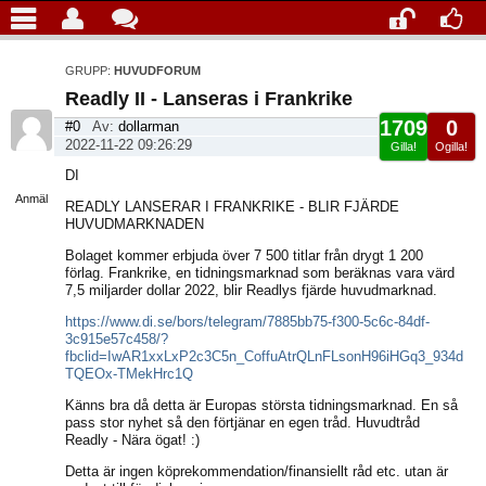
GRUPP:
HUVUDFORUM
Readly II - Lanseras i Frankrike
1709
0
#0
Av:
dollarman
2022-11-22 09:26:29
Gilla!
Ogilla!
Visa
DI
sida
Anmäl
READLY LANSERAR I FRANKRIKE - BLIR FJÄRDE
HUVUDMARKNADEN
Bolaget kommer erbjuda över 7 500 titlar från drygt 1 200
förlag. Frankrike, en tidningsmarknad som beräknas vara värd
7,5 miljarder dollar 2022, blir Readlys fjärde huvudmarknad.
https://www.di.se/bors/telegram/7885bb75-f300-5c6c-84df-
3c915e57c458/?
fbclid=IwAR1xxLxP2c3C5n_CoffuAtrQLnFLsonH96iHGq3_934d
TQEOx-TMekHrc1Q
Känns bra då detta är Europas största tidningsmarknad. En så
pass stor nyhet så den förtjänar en egen tråd. Huvudtråd
Readly - Nära ögat! :)
Detta är ingen köprekommendation/finansiellt råd etc. utan är