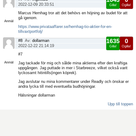
2022-12-09 20:33:51
Gilla!
Ogilla!
Visa
Marcus Hernhag tror att det behövs en höjning av budet för att
sida
gå igenom.
Anmäl
https://www.privataaffarer.se/hernhag-tio-aktier-for-en-
tillvaxtportfolj/
1635
0
#8
Av:
dollarman
2022-12-22 21:14:19
Gilla!
Ogilla!
Visa
#7
sida
Anmäl
Jag tackade för mig och sålde mina aktierna efter den kraftiga
uppgången. Jag puttade in mer i Starbreeze, vilket också varit
lyckosamt hitintills(ingen köprek).
Jag avslutar nu mina kommentarer under Readly och önskar er
andra lycka till med eventuella budhöjningar.
Hälsningar dollarman
Upp till toppen