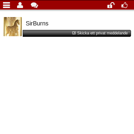
SirBurns
Skicka ett privat meddelande