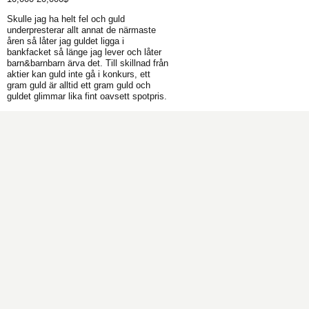
Skulle jag ha helt fel och guld
underpresterar allt annat de närmaste
åren så låter jag guldet ligga i
bankfacket så länge jag lever och låter
barn&barnbarn ärva det. Till skillnad från
aktier kan guld inte gå i konkurs, ett
gram guld är alltid ett gram guld och
guldet glimmar lika fint oavsett spotpris.