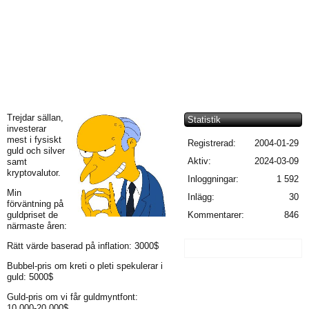
Trejdar sällan,
Statistik
investerar
mest i fysiskt
Registrerad:
2004-01-29
guld och silver
Aktiv:
2024-03-09
samt
kryptovalutor.
Inloggningar:
1 592
Min
Inlägg:
30
förväntning på
guldpriset de
Kommentarer:
846
närmaste åren:
Rätt värde baserad på inflation: 3000$
Bubbel-pris om kreti o pleti spekulerar i
guld: 5000$
Guld-pris om vi får guldmyntfont:
10,000-20,000$