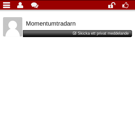
Momentumtradarn
Skicka ett privat meddelande