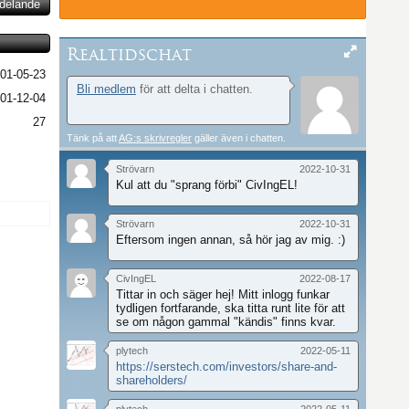
ddelande
Realtidschat
01-05-23
Bli medlem
för att delta i chatten.
01-12-04
27
Tänk på att
AG:s skrivregler
gäller även i chatten.
Strövarn
2022-10-31
Kul att du "sprang förbi" CivIngEL!
Strövarn
2022-10-31
Eftersom ingen annan, så hör jag av mig. :)
CivIngEL
2022-08-17
Tittar in och säger hej! Mitt inlogg funkar
tydligen fortfarande, ska titta runt lite för att
se om någon gammal "kändis" finns kvar.
plytech
2022-05-11
https://serstech.com/investors/share-and-
shareholders/