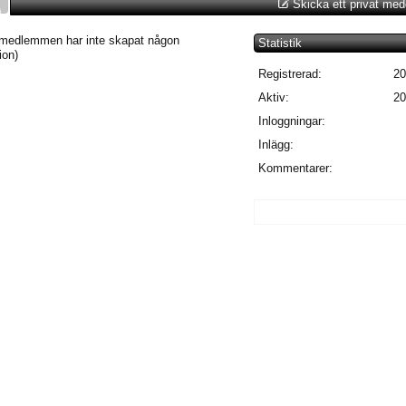
Skicka ett privat me
 medlemmen har inte skapat någon
Statistik
ion)
Registrerad:
20
Aktiv:
20
Inloggningar:
Inlägg:
Kommentarer: