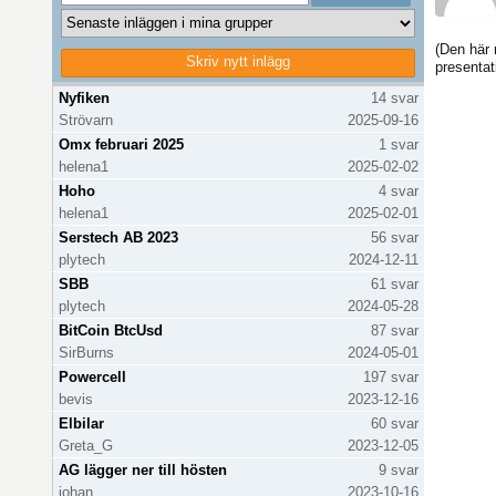
(Den här
Skriv nytt inlägg
presentat
Uppdaterar inläggslista...
Nyfiken
14 svar
Strövarn
2025-09-16
Omx februari 2025
1 svar
helena1
2025-02-02
Hoho
4 svar
helena1
2025-02-01
Serstech AB 2023
56 svar
plytech
2024-12-11
SBB
61 svar
plytech
2024-05-28
BitCoin BtcUsd
87 svar
SirBurns
2024-05-01
Powercell
197 svar
bevis
2023-12-16
Elbilar
60 svar
Greta_G
2023-12-05
AG lägger ner till hösten
9 svar
johan
2023-10-16