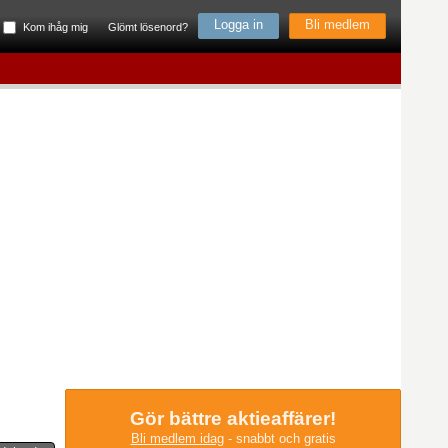
Bli medlem
Kom ihåg mig
Glömt lösenord?
Gör bättre aktieaffärer!
Bli medlem idag
- snabbt och gratis