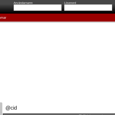
Användarnamn
Lösenord
mar
@cid